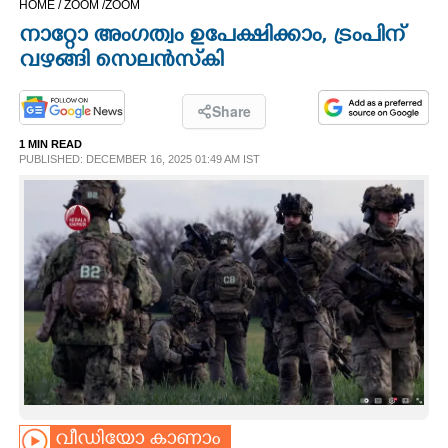
HOME /
ZOOM /
ZOOM
CINEMA
നാറ്റോ അംഗത്വം ഉപേക്ഷിക്കാം, ട്രംപിന്
വഴങ്ങി സെലൻസ്‌കി
OPINION
Share
PHOTOS
1 MIN READ
PUBLISHED: DECEMBER 16, 2025 01:49 AM IST
LIFESTYLE
SPIRITUAL
INFO+
ART
ASTRO
വീഡിയോ കാണാം