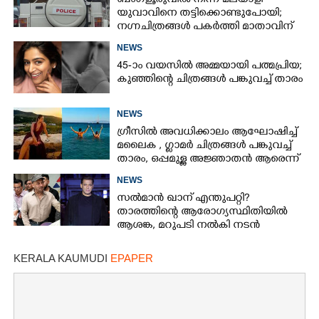
ബംഗളൂരുവിൽ നിന്ന് മലയാളി
യുവാവിനെ തട്ടിക്കൊണ്ടുപോയി;
നഗ്നചിത്രങ്ങൾ പകർത്തി മാതാവിന്
അയച്ചു
NEWS
45-ാം വയസിൽ അമ്മയായി പത്മപ്രിയ;
കുഞ്ഞിന്റെ ചിത്രങ്ങൾ പങ്കുവച്ച് താരം
NEWS
ഗ്രീസിൽ അവധിക്കാലം ആഘോഷിച്ച്
മലൈക ,​ ഗ്ലാമർ ചിത്രങ്ങൾ പങ്കുവച്ച്
താരം,​ ഒപ്പമുള്ള അജ്ഞാതൻ ആരെന്ന്
ആരാധകർ
NEWS
സൽമാൻ ഖാന് എന്തുപറ്റി?
താരത്തിന്റെ ആരോഗ്യസ്ഥിതിയിൽ
ആശങ്ക, മറുപടി നൽകി നടൻ
KERALA KAUMUDI
EPAPER