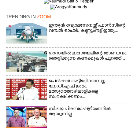
×
Share this link
TRENDING IN
ZOOM
ഇന്ത്യൻ വ്യോമസേനയ്ക്ക് ഫ്രാൻസിന്റെ
വമ്പൻ ഓഫർ, കണ്ണുംനട്ട് ഇന്ത്യ...
Copy Link
ഗാസയിൽ ഇസ്രയേലിന്റെ താണ്ഡവം,
ഞെട്ടിക്കുന്ന കണക്കുകൾ പുറത്ത്...
പെൻഷൻ അട്ടിമറിക്കാനുള്ള
യു.ഡി.എഫ് ശ്രമം,
മത്സ്യത്തൊഴിലാളികളെ
സംരക്ഷിക്കണം...
സി.ജെ.പിക്ക് രാഷ്ട്രീയത്തിൽ
ആയുസില്ല...