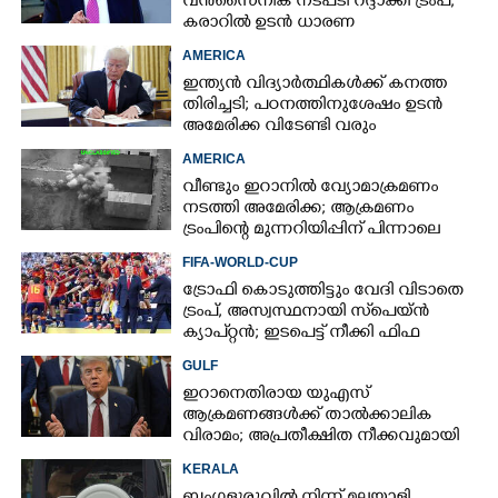
വൻസൈനിക നടപടി റദ്ദാക്കി ട്രംപ്;
കരാറിൽ ഉടൻ ധാരണ
AMERICA
ഇന്ത്യൻ വിദ്യാർത്ഥികൾക്ക് കനത്ത
തിരിച്ചടി; പഠനത്തിനുശേഷം ഉടൻ
അമേരിക്ക വിടേണ്ടി വരും
AMERICA
വീണ്ടും ഇറാനിൽ വ്യോമാക്രമണം
നടത്തി അമേരിക്ക; ആക്രമണം
ട്രംപിന്റെ മുന്നറിയിപ്പിന് പിന്നാലെ
FIFA-WORLD-CUP
ട്രോഫി കൊടുത്തിട്ടും വേദി വിടാതെ
ട്രംപ്, അസ്വസ്ഥനായി സ്‌പെയ്ൻ
ക്യാപ്റ്റൻ; ഇടപെട്ട് നീക്കി ഫിഫ
പ്രസിഡന്റ്
GULF
ഇറാനെതിരായ യുഎസ്
ആക്രമണങ്ങൾക്ക് താൽക്കാലിക
വിരാമം; അപ്രതീക്ഷിത നീക്കവുമായി
ട്രംപ്
KERALA