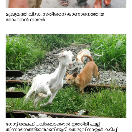
മുഖ്യമന്ത്രി വി.ഡി.സതീശനെ കാണാനെത്തിയ
മോഹനൻ നായർ
ഗോട്ട് ലൈഫ് ...വിശപ്പടക്കാൻ ഇത്തിരി പുല്ല്
തിന്നാനെത്തിയതാണ് ആട്. തെരുവ് നായ്ക്കൾ കടിച്ച്