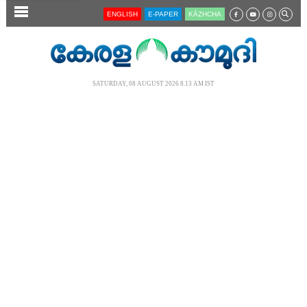
SECTIONS
ENGLISH
E-PAPER
KĀZHCHA
HOME
LATEST
SATURDAY, 08 AUGUST 2026 8.13 AM IST
AUDIO
NOTIFIED NEWS
POLL
KERALA
LOCAL
NEWS 360
CASE DIARY