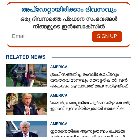
അപ്ഡേറ്റായിരിക്കാം ദിവസവും
ഒരു ദിവസത്തെ പ്രധാന സംഭവങ്ങൾ
നിങ്ങളുടെ ഇൻബോക്സിൽ
RELATED NEWS
AMERICA
ട്രംപ് സഞ്ചരിച്ച ഹെലികോപ്‌ടറും
യാത്രാവിമാനവും തൊട്ടരികിൽ; വൻ
അപകടം ഒഴിവായത് തലനാരിഴയ്‌ക്ക്,
അന്വേഷണം
AMERICA
'കരാർ, അല്ലെങ്കിൽ പൂർണ കീഴടങ്ങൽ';
ഇറാന് മുന്നറിയിപ്പുമായി അമേരിക്ക
AMERICA
ഇറാനെതിരെ ആസൂത്രണം ചെയ്‌ത