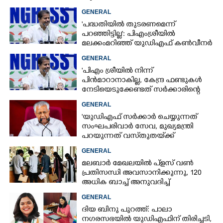
തീരുമാനം
GENERAL
'പദ്ധതിയിൽ തുടരണമെന്ന്
പറഞ്ഞിട്ടില്ല': പിഎംശ്രീയിൽ
മലക്കംമറിഞ്ഞ് യുഡിഎഫ് കൺവീനർ
GENERAL
'പിഎം ശ്രീയിൽ നിന്ന്
പിൻമാറാനാകില്ല, കേന്ദ്ര ഫണ്ടുകൾ
നേടിയെടുക്കേണ്ടത് സർക്കാരിന്റെ
ഉത്തരവാദിത്തം'; അടൂർ പ്രകാശ്
GENERAL
'യുഡിഎഫ് സർക്കാ‌ർ ചെയ്യുന്നത്
സംഘപരിവാർ സേവ, മുഖ്യമന്ത്രി
പറയുന്നത് വസ്‌തുതയ്‌ക്ക്
നിരക്കാത്ത കാര്യങ്ങൾ'
GENERAL
മലബാർ മേഖലയിൽ പ്‌ളസ് വൺ
പ്രതിസന്ധി അവസാനിക്കുന്നു, 120
അധിക ബാച്ച് അനുവദിച്ച്
ഉത്തരവിറങ്ങി
GENERAL
ദിയ ബിനു പുറത്ത്: പാലാ
നഗരസഭയിൽ യുഡിഎഫിന് തിരിച്ചടി,