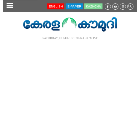
SECTIONS
ENGLISH
E-PAPER
KĀZHCHA
HOME
LATEST
SATURDAY, 08 AUGUST 2026 4.53 PM IST
AUDIO
NOTIFIED NEWS
POLL
KERALA
LOCAL
NEWS 360
CASE DIARY