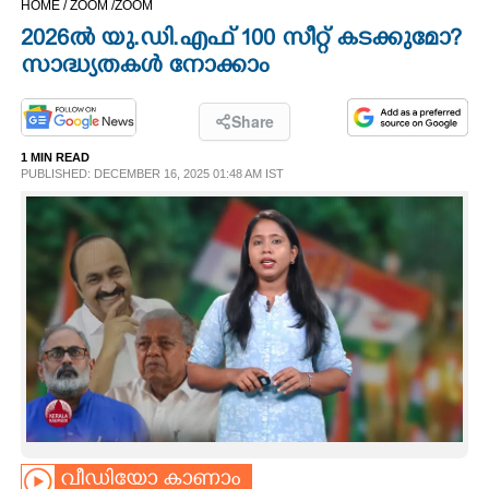
HOME /
ZOOM /
ZOOM
CINEMA
2026ൽ യു.ഡി.എഫ് 100 സീറ്റ് കടക്കുമോ?
സാദ്ധ്യതകൾ നോക്കാം
OPINION
Share
PHOTOS
1 MIN READ
PUBLISHED: DECEMBER 16, 2025 01:48 AM IST
LIFESTYLE
SPIRITUAL
INFO+
ART
ASTRO
വീഡിയോ കാണാം