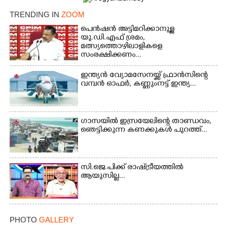
TRENDING IN
ZOOM
പെൻഷൻ അട്ടിമറിക്കാനുള്ള
യു.ഡി.എഫ് ശ്രമം,
മത്സ്യത്തൊഴിലാളികളെ
സംരക്ഷിക്കണം...
Copy Link
ഇന്ത്യൻ വ്യോമസേനയ്ക്ക് ഫ്രാൻസിന്റെ
വമ്പൻ ഓഫർ, കണ്ണുംനട്ട് ഇന്ത്യ...
ഗാസയിൽ ഇസ്രയേലിന്റെ താണ്ഡവം,
ഞെട്ടിക്കുന്ന കണക്കുകൾ പുറത്ത്...
സി.ജെ.പിക്ക് രാഷ്ട്രീയത്തിൽ
ആയുസില്ല...
PHOTO
GALLERY