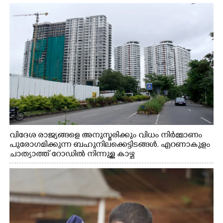
വിദേശ രാജ്യങ്ങളെ അനുസ്മരിക്കും വിധം നിർമ്മാണം
പുരോഗമിക്കുന്ന ബഹുനിലക്കെട്ടിടങ്ങൾ. എറണാകുളം
ചാത്യാത്ത് റോഡിൽ നിന്നുള്ള കാഴ്ച