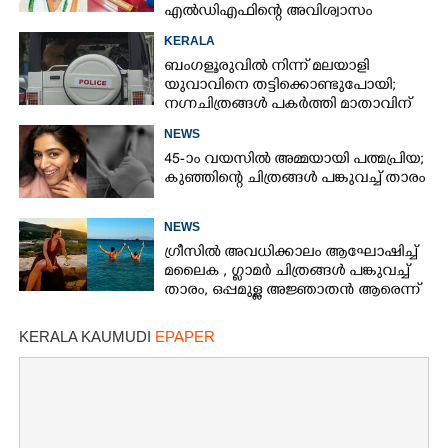
എൽഡിഎഫിന്റെ അവിശ്വാസം
പാസായി
KERALA
ബംഗളൂരുവിൽ നിന്ന് മലയാളി
യുവാവിനെ തട്ടിക്കൊണ്ടുപോയി;
നഗ്നചിത്രങ്ങൾ പകർത്തി മാതാവിന്
അയച്ചു
NEWS
45-ാം വയസിൽ അമ്മയായി പത്മപ്രിയ;
കുഞ്ഞിന്റെ ചിത്രങ്ങൾ പങ്കുവച്ച് താരം
NEWS
ഗ്രീസിൽ അവധിക്കാലം ആഘോഷിച്ച്
മലൈക ,​ ഗ്ലാമർ ചിത്രങ്ങൾ പങ്കുവച്ച്
താരം,​ ഒപ്പമുള്ള അജ്ഞാതൻ ആരെന്ന്
ആരാധകർ
KERALA KAUMUDI
EPAPER