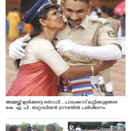
അമ്മയ്ക്ക് ഇരിക്കട്ടെ തൊപ്പി ...പാലക്കാട് മുട്ടിക്കുളങ്ങര
കെ. എ. പി . ബറ്റാലിയൻ ഗ്രൗണ്ടിൽ പരിശീലനം