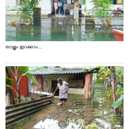
വെള്ളം ഇറക്കാം....