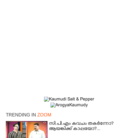
×
Share this link
TRENDING IN
ZOOM
സി.പി.എം കവചം തകർന്നോ?
ആയങ്കിക്ക് കാപ്പയോ?...