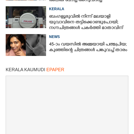
അധിക ബാച്ച് അനുവദിച്ച്
ഉത്തരവിറങ്ങി
KERALA
ബംഗളൂരുവിൽ നിന്ന് മലയാളി
യുവാവിനെ തട്ടിക്കൊണ്ടുപോയി;
നഗ്നചിത്രങ്ങൾ പകർത്തി മാതാവിന്
അയച്ചു
NEWS
45-ാം വയസിൽ അമ്മയായി പത്മപ്രിയ;
കുഞ്ഞിന്റെ ചിത്രങ്ങൾ പങ്കുവച്ച് താരം
KERALA KAUMUDI
EPAPER