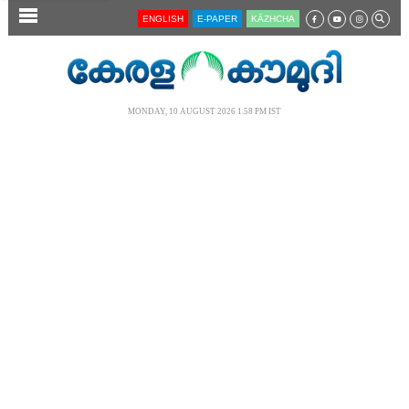
SECTIONS
ENGLISH
E-PAPER
KĀZHCHA
HOME
LATEST
MONDAY, 10 AUGUST 2026 1.58 PM IST
AUDIO
NOTIFIED NEWS
POLL
KERALA
LOCAL
NEWS 360
CASE DIARY