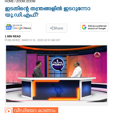
HOME /
ZOOM /
ZOOM
CINEMA
ഇടതിന്റെ തന്ത്രങ്ങളിൽ ഇടറുന്നോ
യു.ഡി.എഫ്?
OPINION
Share
PHOTOS
1 MIN READ
PUBLISHED: MARCH 31, 2026 02:57 AM IST
LIFESTYLE
SPIRITUAL
INFO+
ART
ASTRO
വീഡിയോ കാണാം