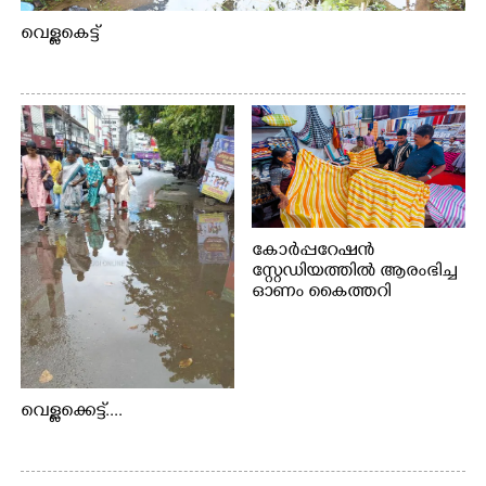
വെള്ളകെട്ട്
കോർപ്പറേഷൻ
സ്റ്റേഡിയത്തിൽ ആരംഭിച്ച
ഓണം കൈത്തറി
വിപണന മേളയിൽ നിന്നും
വെള്ളക്കെട്ട്....