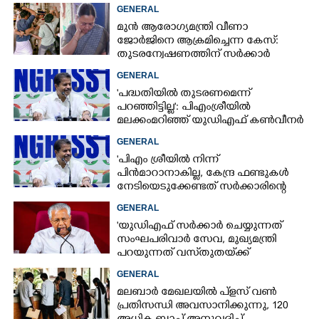
നിയന്ത്രണവിധേയം': റവന്യുമന്ത്രി
GENERAL
എപി അനിൽകുമാർ
മുൻ ആരോഗ്യമന്ത്രി വീണാ
ജോർജിനെ ആക്രമിച്ചെന്ന കേസ്:
തുടരന്വേഷണത്തിന് സർക്കാർ
തീരുമാനം
GENERAL
'പദ്ധതിയിൽ തുടരണമെന്ന്
പറഞ്ഞിട്ടില്ല': പിഎംശ്രീയിൽ
മലക്കംമറിഞ്ഞ് യുഡിഎഫ് കൺവീനർ
GENERAL
'പിഎം ശ്രീയിൽ നിന്ന്
പിൻമാറാനാകില്ല, കേന്ദ്ര ഫണ്ടുകൾ
നേടിയെടുക്കേണ്ടത് സർക്കാരിന്റെ
ഉത്തരവാദിത്തം'; അടൂർ പ്രകാശ്
GENERAL
'യുഡിഎഫ് സർക്കാ‌ർ ചെയ്യുന്നത്
സംഘപരിവാർ സേവ, മുഖ്യമന്ത്രി
പറയുന്നത് വസ്‌തുതയ്‌ക്ക്
നിരക്കാത്ത കാര്യങ്ങൾ'
GENERAL
മലബാർ മേഖലയിൽ പ്‌ളസ് വൺ
പ്രതിസന്ധി അവസാനിക്കുന്നു, 120