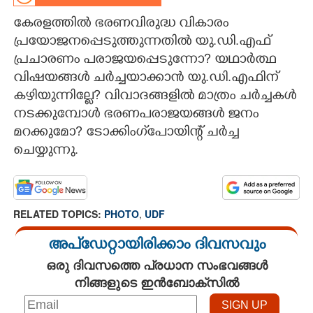
കേരളത്തിൽ ഭരണവിരുദ്ധ വികാരം
CARTOONS
പ്രയോജനപ്പെടുത്തുന്നതിൽ യു.ഡി.എഫ്
പ്രചാരണം പരാജയപ്പെടുന്നോ? യഥാർത്ഥ
LITERATURE
വിഷയങ്ങൾ ചർച്ചയാക്കാൻ യു.ഡി.എഫിന്
കഴിയുന്നില്ലേ? വിവാദങ്ങളിൽ മാത്രം ചർച്ചകൾ
ZOOM
നടക്കുമ്പോൾ ഭരണപരാജയങ്ങൾ ജനം
മറക്കുമോ? ടോക്കിംഗ്‌പോയിന്റ് ചർച്ച
CONTACT US
ചെയ്യുന്നു.
RELATED TOPICS:
PHOTO
,
UDF
അപ്ഡേറ്റായിരിക്കാം ദിവസവും
ഒരു ദിവസത്തെ പ്രധാന സംഭവങ്ങൾ
നിങ്ങളുടെ ഇൻബോക്സിൽ