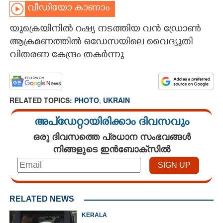
വീഡിയോ കാണാം
CARTOONS
യുക്രെയിനിൽ റഷ്യ നടത്തിയ വൻ ഡ്രോൺ
ആക്രമണത്തിൽ ഒഡേസയിലെ വൈദ്യുതി
LITERATURE
വിതരണ കേന്ദ്രം തകർന്നു
ZOOM
RELATED TOPICS:
PHOTO
,
UKRAIN
CONTACT US
അപ്ഡേറ്റായിരിക്കാം ദിവസവും
ഒരു ദിവസത്തെ പ്രധാന സംഭവങ്ങൾ
നിങ്ങളുടെ ഇൻബോക്സിൽ
RELATED NEWS
KERALA