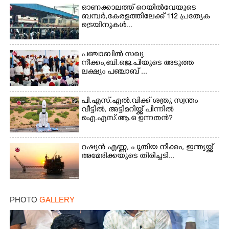
ഓണക്കാലത്ത് റെയിൽവേയുടെ
ബമ്പർ,കേരളത്തിലേക്ക് 112 പ്രത്യേക
ട്രെയിനുകൾ...
×
Share this link
പഞ്ചാബില്‍ സഖ്യ
നീക്കം,ബി.ജെ.പിയുടെ അടുത്ത
ലക്ഷ്യം പഞ്ചാബ് ...
പി.എസ്.എൽ.വിക്ക് ശത്രു സ്വന്തം
വീട്ടിൽ, അട്ടിമറിയ്ക്ക് പിന്നിൽ
Copy Link
ഐ.എസ്.ആ.ഒ ഉന്നതൻ?
റഷ്യൻ എണ്ണ, പുതിയ നീക്കം, ഇന്ത്യയ്ക്ക്
അമേരിക്കയുടെ തിരിച്ചടി...
PHOTO
GALLERY