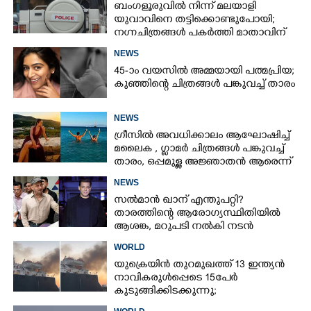
ബംഗളൂരുവിൽ നിന്ന് മലയാളി
യുവാവിനെ തട്ടിക്കൊണ്ടുപോയി;
നഗ്നചിത്രങ്ങൾ പകർത്തി മാതാവിന്
അയച്ചു
NEWS
45-ാം വയസിൽ അമ്മയായി പത്മപ്രിയ;
കുഞ്ഞിന്റെ ചിത്രങ്ങൾ പങ്കുവച്ച് താരം
NEWS
ഗ്രീസിൽ അവധിക്കാലം ആഘോഷിച്ച്
മലൈക ,​ ഗ്ലാമർ ചിത്രങ്ങൾ പങ്കുവച്ച്
താരം,​ ഒപ്പമുള്ള അജ്ഞാതൻ ആരെന്ന്
ആരാധകർ
NEWS
സൽമാൻ ഖാന് എന്തുപറ്റി?
താരത്തിന്റെ ആരോഗ്യസ്ഥിതിയിൽ
ആശങ്ക, മറുപടി നൽകി നടൻ
WORLD
യുക്രെയിൻ തുറമുഖത്ത് 13 ഇന്ത്യൻ
നാവികരുൾപ്പെടെ 15പേർ
കുടുങ്ങിക്കിടക്കുന്നു;
ആശങ്കപ്പെടേണ്ട സാഹചര്യമെന്ന്