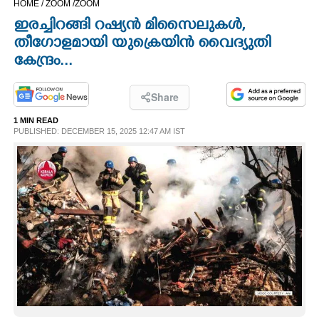
HOME /
ZOOM /
ZOOM
CINEMA
ഇരച്ചിറങ്ങി റഷ്യൻ മിസൈലുകൾ,
തീഗോളമായി യുക്രെയിൻ വൈദ്യുതി
OPINION
കേന്ദ്രം...
PHOTOS
Share
1 MIN READ
PUBLISHED: DECEMBER 15, 2025 12:47 AM IST
LIFESTYLE
SPIRITUAL
INFO+
ART
ASTRO