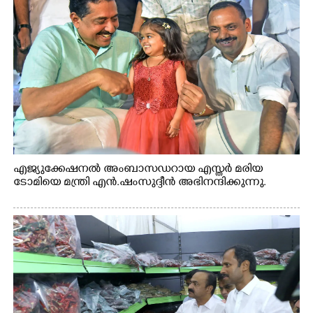
എജ്യുക്കേഷനൽ അംബാസഡറായ എസ്തർ മരിയ
ടോമിയെ മന്ത്രി എൻ.ഷംസുദ്ദീൻ അഭിനന്ദിക്കുന്നു.