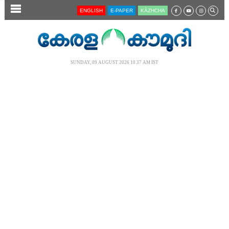
SECTIONS
ENGLISH
E-PAPER
KĀZHCHA
HOME
LATEST
SUNDAY, 09 AUGUST 2026 10.37 AM IST
AUDIO
NOTIFIED NEWS
POLL
KERALA
LOCAL
NEWS 360
CASE DIARY