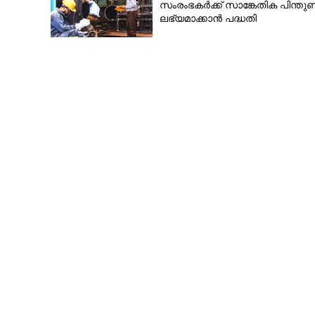
സംരംഭകർക്ക് സാങ്കേതിക പിന്തു
ലഭ്യമാക്കാൻ പദ്ധതി
യു.എസ് കപ്പൽ 
വിളയാട്ടം, മിന