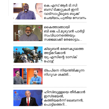
കെ.എസ്.ആർ.ടി.സി
ബസ് ടിക്കറ്റുകൾ ഇനി
വാട്സാപ്പിലൂടെ ബുക്ക്
ചെയ്യാം,പുതിയ സേവനം
തുടങ്ങി...
കൈത്താങ്ങായി
ബി.ജെ.പി,മുഴുവൻ പാർട്ടി
സംവിധാനത്തെയും
സജ്ജമാക്കി തേരോട്ടാം...
ക്യൂബൻ ഭരണകൂടത്തെ
അട്ടിമറിക്കാൻ
യു.എസിന്റെ ടാസ്‌ക്
ഫോഴ്സ്
ട്രംപിനെ നിയന്ത്രിക്കുന്ന
നിഗൂഢ ശക്തി...
ഹിസ്ബുള്ളയെ തീർക്കാൻ
ഇസ്രയേൽ,
കത്തിയമർന്ന് ലെബനൻ,
പൊട്ടിത്തെറി...