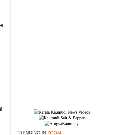
ടെ
×
ി
TRENDING IN
ZOOM