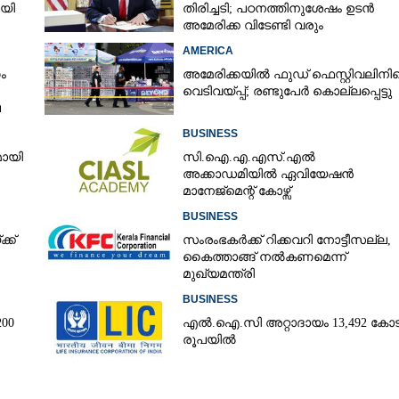
ായി
തിരിച്ചടി; പഠനത്തിനുശേഷം ഉടൻ
അമേരിക്ക വിടേണ്ടി വരും
AMERICA
ം
അമേരിക്കയിൽ ഫുഡ് ഫെസ്റ്റിവലിനി
വെടിവയ്‌പ്പ്; രണ്ടുപേർ കൊല്ലപ്പെട്ടു
െ
BUSINESS
മായി
സി.ഐ.എ.എസ്.എൽ
അക്കാഡമിയിൽ ഏവിയേഷൻ
മാനേജ്മെന്റ് കോഴ്സ്
BUSINESS
്ക്
സംരംഭകർക്ക് റിക്കവറി നോട്ടീസല്ല,
കൈത്താങ്ങ് നൽകണമെന്ന്
മുഖ്യമന്ത്രി
BUSINESS
​ ​
എൽ.ഐ.സി അറ്റാദായം 13,492 കോട
രൂപയിൽ
Share this link