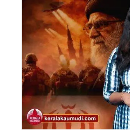
CINEMA
OPINION
PHOTOS
LIFESTYLE
SPIRITUAL
INFO+
ART
ASTRO