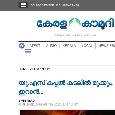
SECTIONS
FOUNDER EDITOR : K SUKUMARAN BA
HOME
LATEST
AUDIO
FRIDAY, 07 AUGUST 2026 11.43 AM IST
NOTIFIED NEWS
LATEST
AUDIO
KERALA
LOCAL
NEWS 360
POLL
KERALA
HOME /
ZOOM /
ZOOM
LOCAL
യു.എസ് കപ്പൽ കടലിൽ മുക്കും, 
NEWS 360
ഇറാൻ...
1 MIN READ
CASE DIARY
PUBLISHED: JANUARY 30, 2026 12:46 AM IST