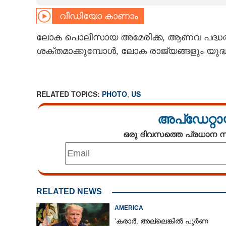
വീഡിയോ കാണാം
CARTOONS
ലോക പൊലീസായ അമേരിക്ക, ആണവ പദ്ധത
LITERATURE
ശക്തമാക്കുമ്പോൾ, ലോക രാജ്യങ്ങളും യുദ്ധക്
ZOOM
RELATED TOPICS:
PHOTO
,
US
CONTACT US
അപ്ഡേറ്റാ
ഒരു ദിവസത്തെ പ്രധാന
RELATED NEWS
AMERICA
'കരാർ, അല്ലെങ്കിൽ പൂർണ