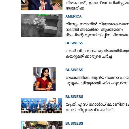
കീഴടങ്ങൽ'; ഇറാന് മുന്നറിയിപ്പുമ
അമേരിക്ക
AMERICA
വീണ്ടും ഇറാനിൽ വ്യോമാക്രമണ
നടത്തി അമേരിക്ക; ആക്രമണം
ട്രംപിന്റെ മുന്നറിയിപ്പിന് പിന്നാല
BUSINESS
കയർ വികസനം: മുഖ്യമന്ത്രിയു
കയറ്റുമതിക്കാരുടെ ചർച്ച
BUSINESS
ലോകത്തിലെ ആദ്യ നാനോ പായ്ക
പുട്ടുപൊടിയുമായി ഫിറ ഫുഡ്‌സ്
BUSINESS
യു.​ജി.​എ​സ് ​ഗോ​ൾ​ഡ് ​ലോണിന് 1200
കോ​ടി​ ​വി​റ്റു​വ​ര​വ് ​ല​ക്ഷ്യ​ം
BUSINESS