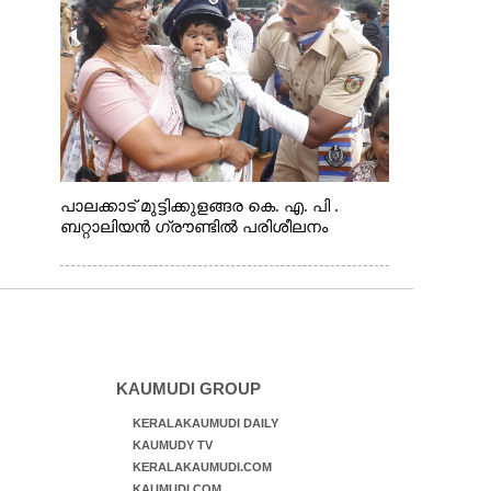
പാലക്കാട് മുട്ടിക്കുളങ്ങര കെ. എ. പി .
ബറ്റാലിയൻ ഗ്രൗണ്ടിൽ പരിശീലനം
KAUMUDI GROUP
KERALAKAUMUDI DAILY
KAUMUDY TV
KERALAKAUMUDI.COM
KAUMUDI.COM