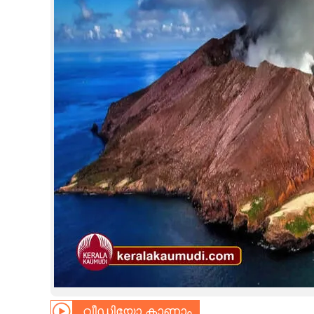
CINEMA
OPINION
PHOTOS
LIFESTYLE
SPIRITUAL
INFO+
ART
ASTRO
വീഡിയോ കാണാം