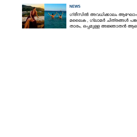
അയച്ചു
NEWS
ഗ്രീസിൽ അവധിക്കാലം ആഘോഷിച
മലൈക ,​ ഗ്ലാമർ ചിത്രങ്ങൾ പങ്കു
താരം,​ ഒപ്പമുള്ള അജ്ഞാതൻ ആരെ
ആരാധകർ