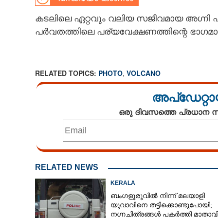
CARTOONS
കടലിലെ ഏറ്റവും വലിയ സജീവമായ അഗ്നി പ
പർവതത്തിലെ പര്യവേക്ഷണത്തിന്റെ ഭാഗമായ
LITERATURE
RELATED TOPICS:
PHOTO
,
VOLCANO
ZOOM
അപ്ഡേറ്റാ
CONTACT US
ഒരു ദിവസത്തെ പ്രധാന
RELATED NEWS
KERALA
ബംഗളൂരുവിൽ നിന്ന് മലയാളി
യുവാവിനെ തട്ടിക്കൊണ്ടുപോയി;
നഗ്നചിത്രങ്ങൾ പകർത്തി മാതാവി