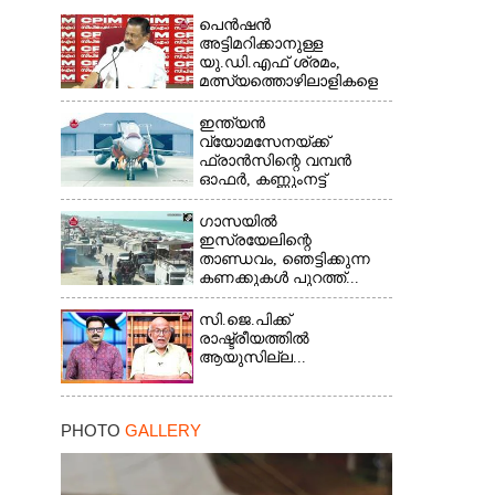
പെൻഷൻ
അട്ടിമറിക്കാനുള്ള
യു.ഡി.എഫ് ശ്രമം,
മത്സ്യത്തൊഴിലാളികളെ
സംരക്ഷിക്കണം...
ഇന്ത്യൻ
വ്യോമസേനയ്ക്ക്
ഫ്രാൻസിന്റെ വമ്പൻ
ഓഫർ, കണ്ണുംനട്ട്
ഇന്ത്യ...
ഗാസയിൽ
ഇസ്രയേലിന്റെ
താണ്ഡവം, ഞെട്ടിക്കുന്ന
കണക്കുകൾ പുറത്ത്...
സി.ജെ.പിക്ക്
രാഷ്ട്രീയത്തിൽ
ആയുസില്ല...
PHOTO
GALLERY