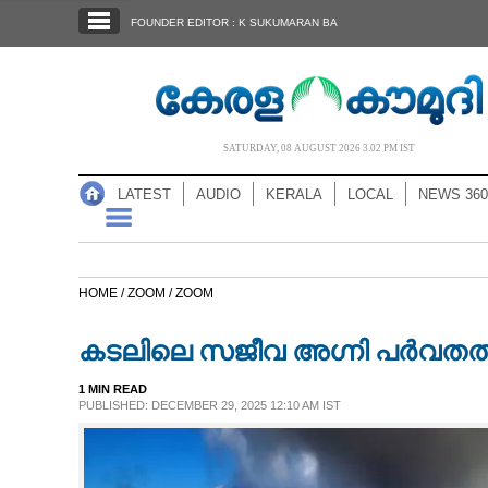
SECTIONS
FOUNDER EDITOR : K SUKUMARAN BA
HOME
LATEST
AUDIO
SATURDAY, 08 AUGUST 2026 3.02 PM IST
NOTIFIED NEWS
LATEST
AUDIO
KERALA
LOCAL
NEWS 360
POLL
KERALA
HOME /
ZOOM /
ZOOM
LOCAL
കടലിലെ സജീവ അഗ്നി പർവതത്തിന
NEWS 360
1 MIN READ
PUBLISHED: DECEMBER 29, 2025 12:10 AM IST
CASE DIARY