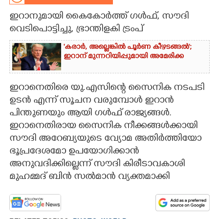
ഇറാനുമായി കൈകോർത്ത് ഗൾഫ്, സൗദി
CARTOONS
വെടിപൊട്ടിച്ചു, ഭ്രാന്തിളകി ട്രംപ്
LITERATURE
'കരാർ, അല്ലെങ്കിൽ പൂർണ കീഴടങ്ങൽ';
ഇറാന് മുന്നറിയിപ്പുമായി അമേരിക്ക
ZOOM
ഇറാനെതിരെ യു.എസിന്റെ സൈനിക നടപടി
ഉടൻ എന്ന് സൂചന വരുമ്പോൾ ഇറാൻ
CONTACT US
പിന്തുണയും ആയി ഗൾഫ് രാജ്യങ്ങൾ.
ഇറാനെതിരായ സൈനിക നീക്കങ്ങൾക്കായി
സൗദി അറേബ്യയുടെ വ്യോമ അതിർത്തിയോ
ഭൂപ്രദേശമോ ഉപയോഗിക്കാൻ
അനുവദിക്കില്ലെന്ന് സൗദി കിരീടാവകാശി
മുഹമ്മദ് ബിൻ സൽമാൻ വ്യക്തമാക്കി