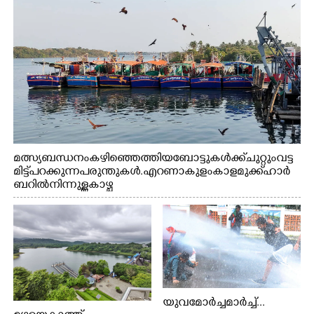
മത്സ്യബന്ധനം കഴിഞ്ഞെത്തിയ ബോട്ടുകൾക്ക് ചുറ്റും വട്ട
മിട്ട് പറക്കുന്ന പരുന്തുകൾ. എറണാകുളം കാളമുക്ക് ഹാർ
ബറിൽ നിന്നുള്ള കാഴ്ച
യുവമോർച്ചമാർച്ച്...