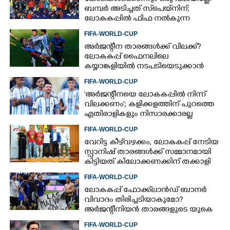
ബമ്പർ അടിച്ചത് സ്‌പെയ്നിന്;
ലോകകപ്പിൽ ഫിഫ നൽകുന്ന
സമ്മാനത്തുക എത്ര?
FIFA-WORLD-CUP
അർജന്റീന താരങ്ങൾക്ക് വിലക്ക്?
ലോകകപ്പ് ഫൈനലിലെ
കയ്യാങ്കളിയിൽ നടപടിയെടുക്കാൻ
ഫിഫ; റിപ്പോർട്ടിൽ ഗുരുതര
FIFA-WORLD-CUP
ആരോപണങ്ങൾ
'അർജന്റീനയെ ലോകകപ്പിൽ നിന്ന്
വിലക്കണം'; കളിക്കളത്തിന് പുറത്തെ
എതിരാളികളും നിസാരക്കാരല്ല
FIFA-WORLD-CUP
വേറിട്ട കീഴ്‌‌വഴക്കം,​ ലോകകപ്പ് നേടിയ
സ്പാനിഷ് താരങ്ങൾക്ക് സമ്മാനമായി
കിട്ടിയത് കിലോക്കണക്കിന് തക്കാളി
FIFA-WORLD-CUP
ലോകകപ്പ് ഫോക്ക്‌ലാൻഡ് ബാനർ
വിവാദം തിരിച്ചടിയാകുമോ?
അർജന്റീനിയൻ താരങ്ങളുടെ യുകെ
വിസ റദ്ദാക്കുമെന്ന് റിപ്പോർട്ട്
FIFA-WORLD-CUP