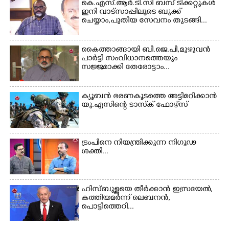
കെ.എസ്.ആർ.ടി.സി ബസ് ടിക്കറ്റുകൾ
ഇനി വാട്സാപ്പിലൂടെ ബുക്ക്
ചെയ്യാം,പുതിയ സേവനം തുടങ്ങി...
Copy Link
കൈത്താങ്ങായി ബി.ജെ.പി,മുഴുവൻ
പാർട്ടി സംവിധാനത്തെയും
സജ്ജമാക്കി തേരോട്ടാം...
ക്യൂബൻ ഭരണകൂടത്തെ അട്ടിമറിക്കാൻ
യു.എസിന്റെ ടാസ്‌ക് ഫോഴ്സ്
ട്രംപിനെ നിയന്ത്രിക്കുന്ന നിഗൂഢ
ശക്തി...
ഹിസ്ബുള്ളയെ തീർക്കാൻ ഇസ്രയേൽ,
കത്തിയമർന്ന് ലെബനൻ,
പൊട്ടിത്തെറി...