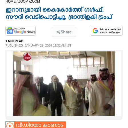
HOME /
ZOOM /
ZOOM
CINEMA
ഇറാനുമായി കൈകോർത്ത് ഗൾഫ്,
സൗദി വെടിപൊട്ടിച്ചു, ഭ്രാന്തിളകി ട്രംപ്
OPINION
Share
PHOTOS
1 MIN READ
PUBLISHED: JANUARY 29, 2026 12:32 AM IST
LIFESTYLE
SPIRITUAL
INFO+
ART
ASTRO
വീഡിയോ കാണാം