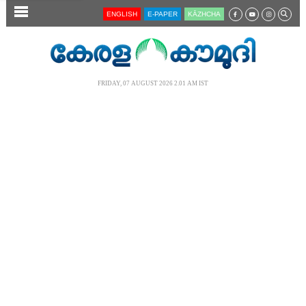
SECTIONS
ENGLISH
E-PAPER
KĀZHCHA
HOME
LATEST
FRIDAY, 07 AUGUST 2026 2.01 AM IST
AUDIO
NOTIFIED NEWS
POLL
KERALA
LOCAL
NEWS 360
CASE DIARY