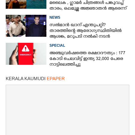
മലൈക ,​ ഗ്ലാമർ ചിത്രങ്ങൾ പങ്കുവച്ച്
താരം,​ ഒപ്പമുള്ള അജ്ഞാതൻ ആരെന്ന്
ആരാധകർ
NEWS
സൽമാൻ ഖാന് എന്തുപറ്റി?
താരത്തിന്റെ ആരോഗ്യസ്ഥിതിയിൽ
ആശങ്ക, മറുപടി നൽകി നടൻ
SPECIAL
അഞ്ചുവർഷത്തെ രക്ഷാദൗത്യം : 177
കോടി ചെലവിട്ട് ഇന്ത്യ 32,000 പേരെ
നാട്ടിലെത്തിച്ചു
KERALA KAUMUDI
EPAPER