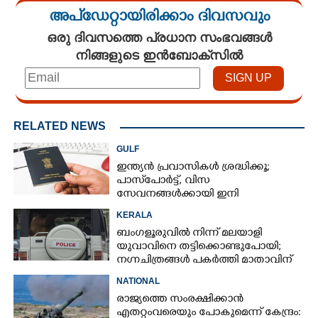
അപ്ഡേറ്റായിരിക്കാം ദിവസവും
ഒരു ദിവസത്തെ പ്രധാന സംഭവങ്ങൾ
നിങ്ങളുടെ ഇൻബോക്സിൽ
RELATED NEWS
GULF
ഇന്ത്യൻ പ്രവാസികൾ ശ്രദ്ധിക്കൂ;
പാസ്‌പോർട്ട്, വിസ
സേവനങ്ങൾക്കായി ഇനി
സമീപിക്കേണ്ടത് അൽഹിന്ദിനെ
KERALA
ബംഗളൂരുവിൽ നിന്ന് മലയാളി
യുവാവിനെ തട്ടിക്കൊണ്ടുപോയി;
നഗ്നചിത്രങ്ങൾ പകർത്തി മാതാവിന്
അയച്ചു
NATIONAL
രാജ്യത്തെ സംരക്ഷിക്കാൻ
എതറ്റംവരെയും പോകുമെന്ന് കേന്ദ്രം: