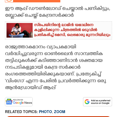
ഈ ആപ്പ് ഡൗൺലോഡ് ചെയ്താൽ പണികിട്ടും,
CARTOONS
ബ്ലോക്ക് ചെയ്ത് കേന്ദ്രസർക്കാർ
LITERATURE
സ്‌പെയിനിന്റെ ലാമിൻ യമാലിനെ
കുളിപ്പിക്കുന്ന ചിത്രത്തിൽ ഒടുവിൽ
പ്രതികരിച്ച് മെസി, ഒപ്പമൊരു മുന്നറിയിപ്പും
ZOOM
രാജ്യത്താകമാനം വ്യാപകമായി
വർദ്ധിച്ചുവരുന്ന ഓൺലൈൻ സാമ്പത്തിക
CONTACT US
തട്ടിപ്പുകൾക്ക് കടിഞ്ഞാണിടാൻ ശക്തമായ
നടപടികളുമായി കേന്ദ്ര സർക്കാർ
രംഗത്തെത്തിയിരിക്കുകയാണ്. പ്രത്യേകിച്ച്
'വിംഗോ' എന്ന പേരിൽ പ്രവർത്തിക്കുന്ന ഒരു
ആൻഡ്രോയിഡ് ആപ്പ്
RELATED TOPICS:
PHOTO
,
ZOOM