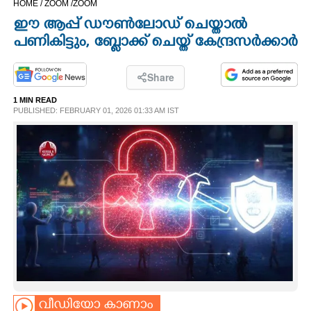
HOME /
ZOOM /
ZOOM
CINEMA
ഈ ആപ്പ് ഡൗൺലോഡ് ചെയ്താൽ
പണികിട്ടും, ബ്ലോക്ക് ചെയ്ത് കേന്ദ്രസർക്കാർ
OPINION
Share
PHOTOS
1 MIN READ
PUBLISHED: FEBRUARY 01, 2026 01:33 AM IST
LIFESTYLE
SPIRITUAL
INFO+
ART
ASTRO
വീഡിയോ കാണാം