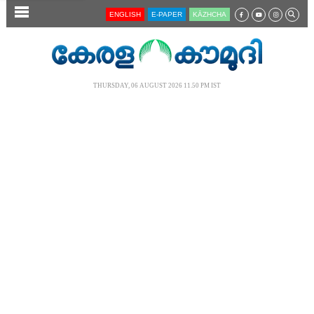
SECTIONS
ENGLISH
E-PAPER
KĀZHCHA
HOME
LATEST
THURSDAY, 06 AUGUST 2026 11.50 PM IST
AUDIO
NOTIFIED NEWS
POLL
KERALA
LOCAL
NEWS 360
CASE DIARY