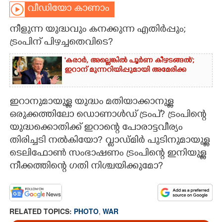
വീഡിയോ കാണാം
CARTOONS
നീളുന്ന യുദ്ധവും കനക്കുന്ന എതിർപ്പും;
ട്രംപിന് പിഴച്ചതെവിടെ?
LITERATURE
'കരാർ, അല്ലെങ്കിൽ പൂർണ കീഴടങ്ങൽ';
ഇറാന് മുന്നറിയിപ്പുമായി അമേരിക്ക
ZOOM
ഇറാനുമായുള്ള യുദ്ധം മതിയാക്കാനുള്ള
CONTACT US
ഒരുക്കത്തിലോ ഡൊണാൾഡ് ട്രംപ്? ട്രംപിന്റെ
യുദ്ധക്കൊതിക്ക് ഇറാന്റെ പോരാട്ടവീര്യം
തിരിച്ചടി നൽകിയോ? വ്ളാഡ്മിർ പുടിനുമായുള്ള
ടെലിഫോൺ സംഭാഷണം ട്രംപിന്റെ ഇനിയുള്ള
നീക്കത്തിന്റെ ഗതി നിശ്ചയിക്കുമോ?
RELATED TOPICS:
PHOTO
,
WAR