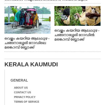
കൈവരിയിൽ കെട്ടിവച്ചിരിക്കുന്ന കാഴ്ച
വെള്ളം കയറിയ ആലപ്പുഴ -
ചങ്ങനാശ്ശേരി റോഡിൽ
വെള്ളം കയറിയ ആലപ്പുഴ -
മങ്കൊമ്പ് ബ്ലോക്ക്
ചങ്ങനാശ്ശേരി റോഡിലെ
ജംഗ്ഷനിലെ
മങ്കൊമ്പ് ബ്ലോക്ക്
റോഡരികിലെ
ജംഗ്ഷനിലെ
കുറ്റിക്കാട്ടിൽ വെള്ളത്തിൽ
വെള്ളക്കെട്ടിലൂടെ ട്രാക്ടറിൽ
പെട്ടുപോയ
യാത്ര ചെയ്യുന്നവർ
പൂച്ചക്കുഞ്ഞിനെ കാൽനട
KERALA KAUMUDI
യാത്രികൻ രക്ഷപെടുത്തി
കരയ്ക്ക് എത്തിച്ചപ്പോൾ
GENERAL
ABOUT US
CONTACT US
PRIVACY POLICY
TERMS OF SERVICE