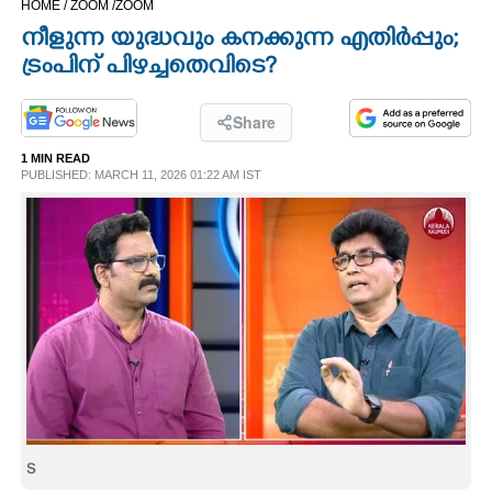
HOME /
ZOOM /
ZOOM
CINEMA
നീളുന്ന യുദ്ധവും കനക്കുന്ന എതിർപ്പും;
ട്രംപിന് പിഴച്ചതെവിടെ?
OPINION
Share
PHOTOS
1 MIN READ
PUBLISHED: MARCH 11, 2026 01:22 AM IST
LIFESTYLE
SPIRITUAL
INFO+
ART
s
ASTRO