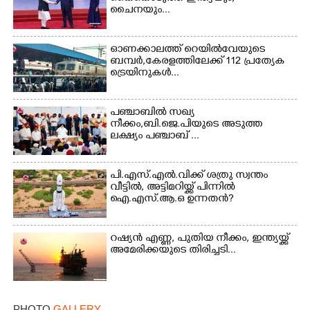
×
Share this link
ചൈനയും...
ഓണക്കാലത്ത് റെയിൽവേയുടെ
ബമ്പർ,കേരളത്തിലേക്ക് 112 പ്രത്യേക
ട്രെയിനുകൾ...
Copy Link
പഞ്ചാബില്‍ സഖ്യ
നീക്കം,ബി.ജെ.പിയുടെ അടുത്ത
ലക്ഷ്യം പഞ്ചാബ് ...
പി.എസ്.എൽ.വിക്ക് ശത്രു സ്വന്തം
വീട്ടിൽ, അട്ടിമറിയ്ക്ക് പിന്നിൽ
ഐ.എസ്.ആ.ഒ ഉന്നതൻ?
റഷ്യൻ എണ്ണ, പുതിയ നീക്കം, ഇന്ത്യയ്ക്ക്
അമേരിക്കയുടെ തിരിച്ചടി...
PHOTO
GALLERY