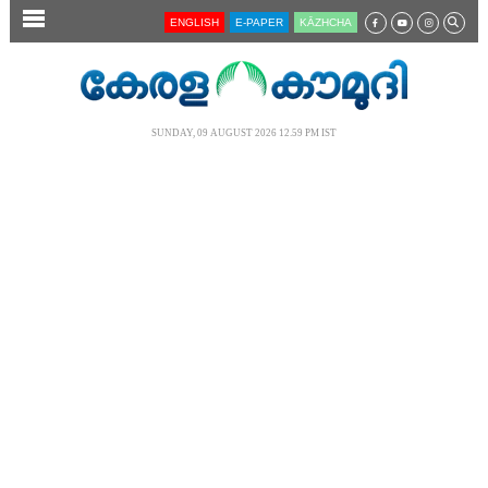
SECTIONS
ENGLISH
E-PAPER
KĀZHCHA
HOME
LATEST
SUNDAY, 09 AUGUST 2026 12.59 PM IST
AUDIO
NOTIFIED NEWS
POLL
KERALA
LOCAL
NEWS 360
CASE DIARY