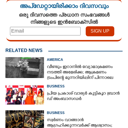
അപ്ഡേറ്റായിരിക്കാം ദിവസവും
ഒരു ദിവസത്തെ പ്രധാന സംഭവങ്ങൾ
നിങ്ങളുടെ ഇൻബോക്സിൽ
RELATED NEWS
AMERICA
വീണ്ടും ഇറാനിൽ വ്യോമാക്രമണം
നടത്തി അമേരിക്ക; ആക്രമണം
ട്രംപിന്റെ മുന്നറിയിപ്പിന് പിന്നാലെ
BUSINESS
പ്രി​യ​ ​പ്ര​കാ​ശ് ​വാ​ര്യർ കു​ട്ടി​കൂ​റ​ ​ ബ്രാ​ൻ​
ഡ് ​അം​ബാ​സ​ഡ​ർ
BUSINESS
സ്വർണം വാങ്ങാൻ
ആഗ്രഹിക്കുന്നവർക്ക് ആശ്വാസം;