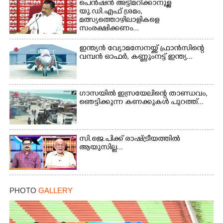
പെൻഷൻ അട്ടിമറിക്കാനുള്ള
യു.ഡി.എഫ് ശ്രമം,
മത്സ്യത്തൊഴിലാളികളെ
സംരക്ഷിക്കണം...
ഇന്ത്യൻ വ്യോമസേനയ്ക്ക് ഫ്രാൻസിന്റെ
വമ്പൻ ഓഫർ, കണ്ണുംനട്ട് ഇന്ത്യ...
ഗാസയിൽ ഇസ്രയേലിന്റെ താണ്ഡവം,
ഞെട്ടിക്കുന്ന കണക്കുകൾ പുറത്ത്...
സി.ജെ.പിക്ക് രാഷ്ട്രീയത്തിൽ
ആയുസില്ല...
PHOTO
GALLERY