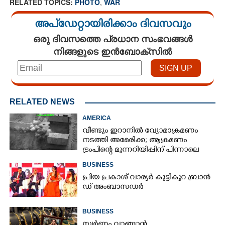
RELATED TOPICS:
PHOTO
,
WAR
അപ്ഡേറ്റായിരിക്കാം ദിവസവും
ഒരു ദിവസത്തെ പ്രധാന സംഭവങ്ങൾ
നിങ്ങളുടെ ഇൻബോക്സിൽ
RELATED NEWS
AMERICA
വീണ്ടും ഇറാനിൽ വ്യോമാക്രമണം
നടത്തി അമേരിക്ക; ആക്രമണം
ട്രംപിന്റെ മുന്നറിയിപ്പിന് പിന്നാലെ
BUSINESS
പ്രി​യ​ ​പ്ര​കാ​ശ് ​വാ​ര്യർ കു​ട്ടി​കൂ​റ​ ​ ബ്രാ​ൻ​
ഡ് ​അം​ബാ​സ​ഡ​ർ
BUSINESS
സ്വർണം വാങ്ങാൻ