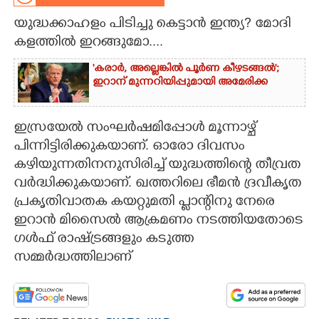
യുദ്ധക്കാഹളം പിടിച്ചു കെട്ടാൻ ഇന്ത്യ? മോദി
CARTOONS
കളത്തിൽ ഇറങ്ങുമോ....
LITERATURE
'കരാർ, അല്ലെങ്കിൽ പൂർണ കീഴടങ്ങൽ';
ഇറാന് മുന്നറിയിപ്പുമായി അമേരിക്ക
ZOOM
ഇസ്രയേൽ സംഘർഷമിപ്പോൾ മൂന്നാഴ്ച്
പിന്നിട്ടിരിക്കുകയാണ്. ഓരോ ദിവസം
CONTACT US
കഴിയുന്നതിനനുസിരിച്ച് യുദ്ധത്തിന്റെ തീവ്രത
വർദ്ധിക്കുകയാണ്. ഖത്തറിലെ ഭീമൻ ദ്രവീകൃത
പ്രകൃതിവാതക കയറ്റുമതി പ്ലാന്റിനു നേരെ
ഇറാൻ മിസൈൽ ആക്രമണം നടത്തിയതോടെ
ഗൾഫ് രാഷ്ട്രങ്ങളും കടുത്ത
സമ്മർദ്ധത്തിലാണ്