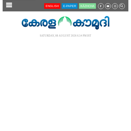
SECTIONS
ENGLISH
E-PAPER
KĀZHCHA
HOME
LATEST
SATURDAY, 08 AUGUST 2026 6.54 PM IST
AUDIO
NOTIFIED NEWS
POLL
KERALA
LOCAL
NEWS 360
CASE DIARY