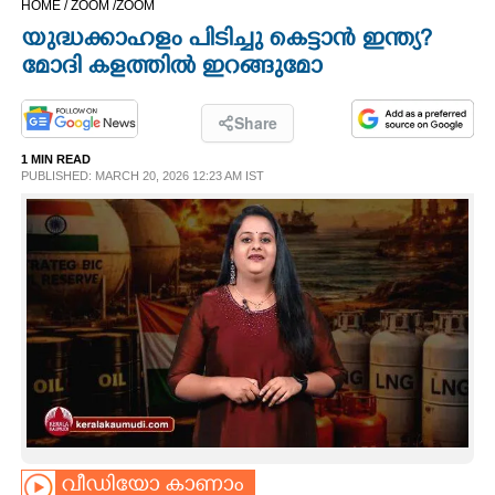
HOME /
ZOOM /
ZOOM
CINEMA
യുദ്ധക്കാഹളം പിടിച്ചു കെട്ടാൻ ഇന്ത്യ?
മോദി കളത്തിൽ ഇറങ്ങുമോ
OPINION
Share
PHOTOS
1 MIN READ
PUBLISHED: MARCH 20, 2026 12:23 AM IST
LIFESTYLE
SPIRITUAL
INFO+
ART
ASTRO
വീഡിയോ കാണാം