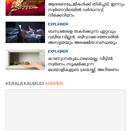
ആഭരണപ്രേമികൾക്ക് തിരിച്ചടി; ഇന്നും
സ്വർണവിലയിൽ വർദ്ധനവ്,
നിരക്കറിയാം
EXPLAINER
ബന്ധങ്ങളെ തകർക്കുന്ന ഏറ്റവും
വലിയ വില്ലൻ, ഒഴിവാക്കാത്തവരിൽ
അസൂയയും അരക്ഷിതാവസ്ഥയും
കൂടും
EXPLAINER
കാണുന്നതുപോലെയല്ല; വീട്ടിൽ
സ്വർണം സൂക്ഷിക്കുന്ന
മലയാളികളുടെ ശ്രദ്ധയ്ക്ക്, അറിയണം
ചില കാര്യങ്ങൾ
KERALA KAUMUDI
EPAPER