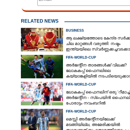
RELATED NEWS
BUSINESS
ആ ലക്ഷ്യത്തോടെ കേന്ദ്ര സർക്
ചില മാറ്റങ്ങൾ വരുത്തി: നഷ്ടം
ഇന്ത്യയിലെ സ്വർണ്ണക്കച്ചവടക്കാർ
FIFA-WORLD-CUP
അർജന്റീന താരങ്ങൾക്ക് വിലക്ക്?
ലോകകപ്പ് ഫൈനലിലെ
കയ്യാങ്കളിയിൽ നടപടിയെടുക്ക
ഫിഫ; റിപ്പോർട്ടിൽ ഗുരുതര
FIFA-WORLD-CUP
ആരോപണങ്ങൾ
ലോകകപ്പ് ഫൈനലിന് ഒരു 'റീമാച്ച്'
അര്‍ജന്റീന - സ്‌പെയിന്‍ ഫൈനല
പോരാട്ടം നവംബറില്‍
FIFA-WORLD-CUP
മെസ്സി അര്‍ജന്റീനയിലേക്ക്
മടങ്ങിയില്ല, അമേരിക്കയില്‍