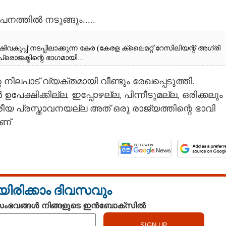
നത്തിൽ നടുങ്ങും.....
പ്പ് ​ന​ട​പ്പി​ലാ​ക്കു​ന്ന​ ​കേ​ര​ ​(​കേ​ര​ള​ ​ക്ലൈ​മ​റ്റ് ​റേ​സി​ലി​യ​ന്റ് ​അ​ഗ്രി​ ​
​ജ​ക്ടി​ന്റെ​ ​ഭാ​ഗ​മാ​യി...
നിലപാട് വ്യക്തമായി വീണ്ടും രേഖപ്പെടുത്തി.
ഷിക്കില്ല. ഇപ്പോഴല്ല, പിന്നീടുമല്ല, ഒരിക്കലും
 പ്രസ്താവനയല്ല അത് ഒരു രാജ്യത്തിന്റെ ഭാവി
ാണ്
യിരിക്കാം ദിവസവും
 സംഭവങ്ങൾ നിങ്ങളുടെ ഇൻബോക്സിൽ