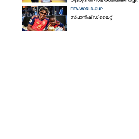
തുടരുന്നത് സഹതാരത്തിനൊപ്പം;
കാരണം അറിയിച്ച് എഎഫ്എ
FIFA-WORLD-CUP
സ്പാനിഷ് ഡിലൈറ്റ്
ലോകത്തെ ഞെട്ടിച
ഉത്തരകൊറിയ;
നടുങ്ങും