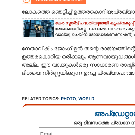
CARTOONS
ലോകത്തെ ഞെട്ടിച്ച് ഉത്തരകൊറിയ;പ്രഖ്യാപ
കേര സ്മാർട്ട് പദ്ധതിയുമായി കൃഷിവകുപ്പ്
LITERATURE
ലോ​ക​ബാ​ങ്കി​ന്റെ​ ​സ​ഹ​ക​ര​ണ​ത്തോ​ടെ​ ​കൃ​ഷി​വ​കു​
വാ​ല്യൂ​ ​ചെ​യി​ൻ​ ​മോ​ഡേ​ണൈ​സേ​ഷ​ൻ​)​ ​പ്രൊ
ZOOM
നേതാവ് കിം ജോംഗ് ഉൻ തന്റെ രാജ്യത്തിന്റെ 
ഉത്തരകൊറിയ ഒരിക്കലും ആണവായുധങ്ങൾ ഉപേക്
CONTACT US
അല്ല. ഈ വാക്കുകൾഒരു സാധാരണ രാഷ്ട്രീയ
ദിശയെ നിർണ്ണയിക്കുന്ന ഉറച്ച പ്രഖ്യാപനമ
RELATED TOPICS:
PHOTO
,
WORLD
അപ്ഡേറ്റാ
ഒരു ദിവസത്തെ പ്രധാന