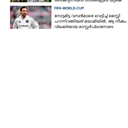
അർജന്റീനിയൻ താരങ്ങളുടെ യുകെ
വിസ റദ്ദാക്കുമെന്ന് റിപ്പോർട്ട്
FIFA-WORLD-CUP
നോട്ടമിട്ട വമ്പന്‍മാരെ വെട്ടിച്ച് മെസ്സി
Copy Link
്ച്
പറന്നിറങ്ങിയത് മയാമിയില്‍, ആ നീക്കം
പ്രഖ്യാപനത്തിൽ
വ്യക്തമായ മാസ്റ്റര്‍പ്ലാനോടെ