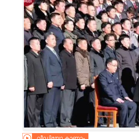
CINEMA
OPINION
PHOTOS
LIFESTYLE
SPIRITUAL
INFO+
ART
ASTRO
വീഡിയോ കാണാം