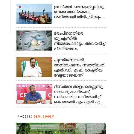
ഇന്ത്യൻ ചരക്കുകപ്പലിനു
നേരെ ആക്രമണം,
ശക്തമായി തിരിച്ചടിക്കും...
ട്രംപിനെതിരെ
യു.എസിൽ
നിയമപോരാട്ടം, അലയടിച്ച്
പ്രതിഷേധം,
ഭയന്നുവിറച്ച്...
പുനർജനിയിൽ
അന്വേഷണം നടത്തിയത്
എൽ.ഡി.എഫ്, രാഷ്ട്രീയ
വേട്ടയാടലെന്ന്
പറഞ്ഞിട്ടില്ല...
റീസർവേ താളം തെറ്റുന്നു,
ലാഭം ഭൂമാഫിയക്ക്,
സർക്കാരിനെ വിമർശിച്ച്
കെ.രാജൻ എം.എൽ.എ...
PHOTO
GALLERY