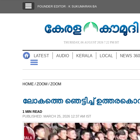
SECTIONS
FOUNDER EDITOR : K SUKUMARAN BA
HOME
LATEST
AUDIO
THURSDAY, 06 AUGUST 2026 7.22 PM IST
NOTIFIED NEWS
LATEST
AUDIO
KERALA
LOCAL
NEWS 360
POLL
KERALA
HOME /
ZOOM /
ZOOM
LOCAL
ലോകത്തെ ഞെട്ടിച്ച് ഉത്തരകൊ
NEWS 360
1 MIN READ
PUBLISHED: MARCH 25, 2026 12:37 AM IST
CASE DIARY