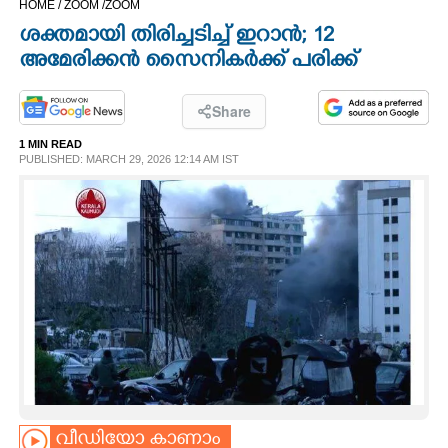
HOME /
ZOOM /
ZOOM
CINEMA
ശക്തമായി തിരിച്ചടിച്ച് ഇറാൻ; 12
അമേരിക്കൻ സൈനികർക്ക് പരിക്ക്
OPINION
Share
PHOTOS
1 MIN READ
PUBLISHED: MARCH 29, 2026 12:14 AM IST
LIFESTYLE
SPIRITUAL
INFO+
ART
ASTRO
വീഡിയോ കാണാം