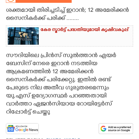
ശക്തമായി തിരിച്ചടിച്ച് ഇറാൻ; 12 അമേരിക്കൻ
CARTOONS
സൈനികർക്ക് പരിക്ക് ........
LITERATURE
കേര സ്മാർട്ട് പദ്ധതിയുമായി കൃഷിവകുപ്പ്
ZOOM
സൗദിയിലെ പ്രിൻസ് സുൽത്താൻ എയർ
ബേസിന് നേരെ ഇറാൻ നടത്തിയ
CONTACT US
ആക്രമണത്തിൽ 12 അമേരിക്കൻ
സൈനികർക്ക് പരിക്കേറ്റു. ഇതിൽ രണ്ട്
പേരുടെ നില അതീവ ഗുരുതരമെന്നും
യു.എസ് ഉദ്യോഗസ്ഥർ പറഞ്ഞതായി
വാർത്താ ഏജൻസിയായ റോയിട്ടേർസ്
റിപ്പോർട്ട് ചെയ്തു