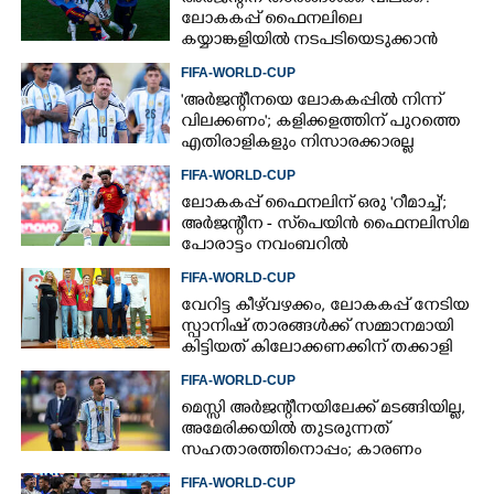
ലോകകപ്പ് ഫൈനലിലെ
കയ്യാങ്കളിയിൽ നടപടിയെടുക്കാൻ
ഫിഫ; റിപ്പോർട്ടിൽ ഗുരുതര
FIFA-WORLD-CUP
ആരോപണങ്ങൾ
'അർജന്റീനയെ ലോകകപ്പിൽ നിന്ന്
വിലക്കണം'; കളിക്കളത്തിന് പുറത്തെ
എതിരാളികളും നിസാരക്കാരല്ല
FIFA-WORLD-CUP
ലോകകപ്പ് ഫൈനലിന് ഒരു 'റീമാച്ച്';
അര്‍ജന്റീന - സ്‌പെയിന്‍ ഫൈനലിസിമ
പോരാട്ടം നവംബറില്‍
FIFA-WORLD-CUP
വേറിട്ട കീഴ്‌‌വഴക്കം,​ ലോകകപ്പ് നേടിയ
സ്പാനിഷ് താരങ്ങൾക്ക് സമ്മാനമായി
കിട്ടിയത് കിലോക്കണക്കിന് തക്കാളി
FIFA-WORLD-CUP
മെസ്സി അര്‍ജന്റീനയിലേക്ക് മടങ്ങിയില്ല,
അമേരിക്കയില്‍ തുടരുന്നത്
സഹതാരത്തിനൊപ്പം; കാരണം
അറിയിച്ച് എഎഫ്എ
FIFA-WORLD-CUP