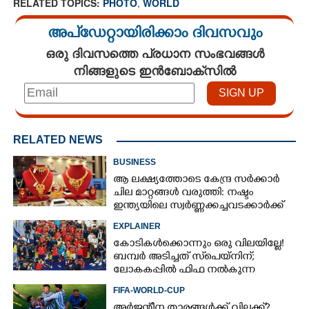
RELATED TOPICS:
PHOTO
,
WORLD
അപ്ഡേറ്റായിരിക്കാം ദിവസവും
ഒരു ദിവസത്തെ പ്രധാന സംഭവങ്ങൾ
നിങ്ങളുടെ ഇൻബോക്സിൽ
RELATED NEWS
BUSINESS
ആ ലക്ഷ്യത്തോടെ കേന്ദ്ര സർക്കാർ
ചില മാറ്റങ്ങൾ വരുത്തി: നഷ്ടം
ഇന്ത്യയിലെ സ്വർണ്ണക്കച്ചവടക്കാർക്ക്
EXPLAINER
കോടികൾക്കൊന്നും ഒരു വിലയില്ലേ!
ബമ്പർ അടിച്ചത് സ്‌പെയ്നിന്;
ലോകകപ്പിൽ ഫിഫ നൽകുന്ന
സമ്മാനത്തുക എത്ര?
FIFA-WORLD-CUP
അർജന്റീന താരങ്ങൾക്ക് വിലക്ക്?