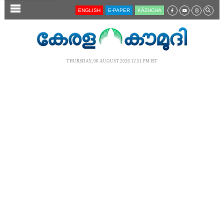
SECTIONS
ENGLISH
E-PAPER
KĀZHCHA
HOME
LATEST
THURSDAY, 06 AUGUST 2026 12.51 PM IST
AUDIO
NOTIFIED NEWS
POLL
KERALA
LOCAL
NEWS 360
CASE DIARY