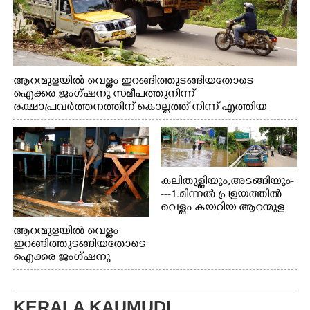
ആറന്മുളയിൽ വെള്ളം ഇറങ്ങിത്തുടങ്ങിയതോടെ
ഐക്കര ജംഗ്ഷനു സമീപത്തുനിന്ന്
രക്ഷാപ്രവർത്തനത്തിന് കൊല്ലത്ത് നിന്ന് എത്തിയ
ബോട്ടുകൾ തിരികെക്കൊണ്ടുപോകുന്നു.
കലിതുള്ളിയും,അടങ്ങിയും-
---1.മിന്നൽ പ്രളയത്തിൽ
വെള്ളം കയറിയ ആറന്മുള
പെട്രോൾ പമ്പിന്
ആറന്മുളയിൽ വെള്ളം
സമീപത്തെ റോ‌ഡ് രണ്ടാം
ഇറങ്ങിത്തുടങ്ങിയതോടെ
തീയതിയിലെ
ഐക്കര ജംഗ്ഷനു
കാഴ്ച.2.വെള്ളം
സമീപം ആറന്മുള
ഇറങ്ങിപ്പോൾ
കിടങ്ങന്നൂർ റോഡിന്
ഇന്നലെത്തെ
സമീപം പ്രവർത്തിക്കു
കാഴ്ച.രക്ഷാപ്രവർത്തന
KERALA KAUMUDI