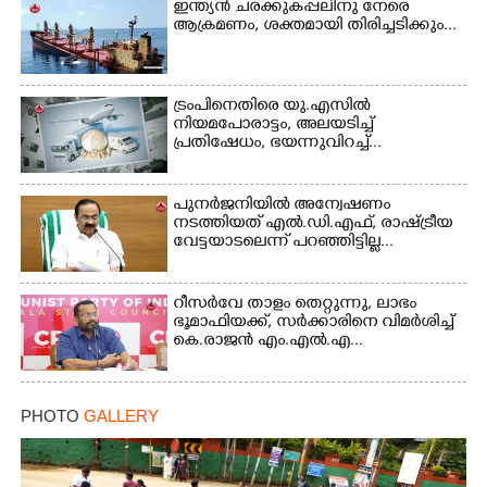
ഇന്ത്യൻ ചരക്കുകപ്പലിനു നേരെ
ആക്രമണം, ശക്തമായി തിരിച്ചടിക്കും...
ട്രംപിനെതിരെ യു.എസിൽ
നിയമപോരാട്ടം, അലയടിച്ച്
പ്രതിഷേധം, ഭയന്നുവിറച്ച്...
പുനർജനിയിൽ അന്വേഷണം
നടത്തിയത് എൽ.ഡി.എഫ്, രാഷ്ട്രീയ
വേട്ടയാടലെന്ന് പറഞ്ഞിട്ടില്ല...
റീസർവേ താളം തെറ്റുന്നു, ലാഭം
ഭൂമാഫിയക്ക്, സർക്കാരിനെ വിമർശിച്ച്
കെ.രാജൻ എം.എൽ.എ...
PHOTO
GALLERY