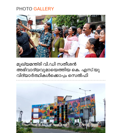
PHOTO
GALLERY
മുഖ്യമന്ത്രി വി.ഡി സതീശൻ
അഭിവാദ്യവുമായെത്തിയ കെ. എസ്.യു
വിദ്യാർത്ഥികൾക്കൊപ്പം സെൽഫി
എടുത്തപ്പോൾ