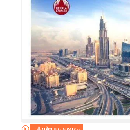
CINEMA
OPINION
PHOTOS
LIFESTYLE
SPIRITUAL
INFO+
ART
ASTRO
വീഡിയോ കാണാം