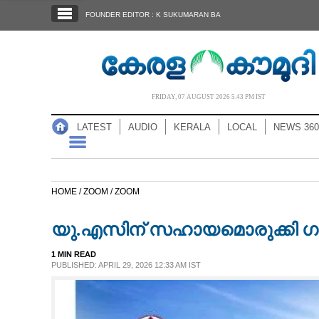
SECTIONS
FOUNDER EDITOR : K SUKUMARAN BA
HOME
LATEST
AUDIO
FRIDAY, 07 AUGUST 2026 5.43 PM IST
NOTIFIED NEWS
LATEST
AUDIO
KERALA
LOCAL
NEWS 360
POLL
KERALA
HOME /
ZOOM /
ZOOM
LOCAL
യു.എസിന് സഹായമൊരുക്കി 
NEWS 360
1 MIN READ
PUBLISHED: APRIL 29, 2026 12:33 AM IST
CASE DIARY