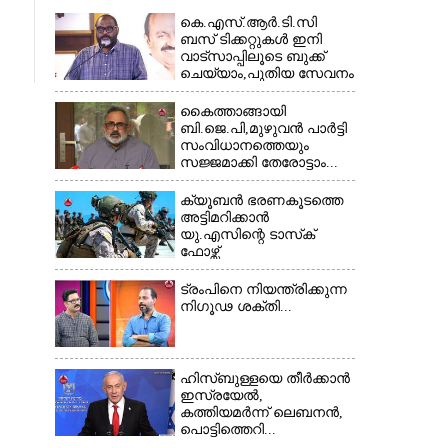
കെ.എസ്.ആർ.ടി.സി
ബസ് ടിക്കറ്റുകൾ ഇനി
വാട്സാപ്പിലൂടെ ബുക്ക്
ചെയ്യാം,പുതിയ സേവനം
തുടങ്ങി...
കൈത്താങ്ങായി
ബി.ജെ.പി,മുഴുവൻ പാർട്ടി
സംവിധാനത്തെയും
സജ്ജമാക്കി തേരോട്ടാം...
ക്യൂബൻ ഭരണകൂടത്തെ
അട്ടിമറിക്കാൻ
യു.എസിന്റെ ടാസ്‌ക്
ഫോഴ്സ്
ട്രംപിനെ നിയന്ത്രിക്കുന്ന
നിഗൂഢ ശക്തി...
ഹിസ്ബുള്ളയെ തീർക്കാൻ
ഇസ്രയേൽ,
കത്തിയമർന്ന് ലെബനൻ,
പൊട്ടിത്തെറി...