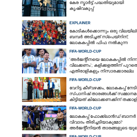
കേര സ്മാർട്ട് പദ്ധതിയുമായി
കൃഷിവകുപ്പ്
EXPLAINER
കോടികൾക്കൊന്നും ഒരു വിലയില്
ബമ്പർ അടിച്ചത് സ്‌പെയ്നിന്;
ലോകകപ്പിൽ ഫിഫ നൽകുന്ന
സമ്മാനത്തുക എത്ര?
FIFA-WORLD-CUP
'അർജന്റീനയെ ലോകകപ്പിൽ നിന്ന
വിലക്കണം'; കളിക്കളത്തിന് പുറത്
എതിരാളികളും നിസാരക്കാരല്ല
FIFA-WORLD-CUP
വേറിട്ട കീഴ്‌‌വഴക്കം,​ ലോകകപ്പ് നേട
സ്പാനിഷ് താരങ്ങൾക്ക് സമ്മാനമ
കിട്ടിയത് കിലോക്കണക്കിന് തക്കാള
FIFA-WORLD-CUP
ലോകകപ്പ് ഫോക്ക്‌ലാൻഡ് ബാനർ
വിവാദം തിരിച്ചടിയാകുമോ?
അർജന്റീനിയൻ താരങ്ങളുടെ യു
വിസ റദ്ദാക്കുമെന്ന് റിപ്പോർട്ട്
FIFA-WORLD-CUP