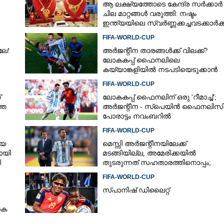
ആ ലക്ഷ്യത്തോടെ കേന്ദ്ര സർക്കാർ
ചില മാറ്റങ്ങൾ വരുത്തി: നഷ്ടം
ഇന്ത്യയിലെ സ്വർണ്ണക്കച്ചവടക്കാർക്ക
FIFA-WORLD-CUP
ലേ!
അർജന്റീന താരങ്ങൾക്ക് വിലക്ക്?
ലോകകപ്പ് ഫൈനലിലെ
കയ്യാങ്കളിയിൽ നടപടിയെടുക്കാൻ
ഫിഫ; റിപ്പോർട്ടിൽ ഗുരുതര
FIFA-WORLD-CUP
ആരോപണങ്ങൾ
്
ലോകകപ്പ് ഫൈനലിന് ഒരു 'റീമാച്ച്';
തെ
അര്‍ജന്റീന - സ്‌പെയിന്‍ ഫൈനലിസ
പോരാട്ടം നവംബറില്‍
FIFA-WORLD-CUP
ിയ
മെസ്സി അര്‍ജന്റീനയിലേക്ക്
ായി
മടങ്ങിയില്ല, അമേരിക്കയില്‍
ി
തുടരുന്നത് സഹതാരത്തിനൊപ്പം;
കാരണം അറിയിച്ച് എഎഫ്എ
FIFA-WORLD-CUP
സ്പാനിഷ് ഡിലൈറ്റ്
Share this link
കെ