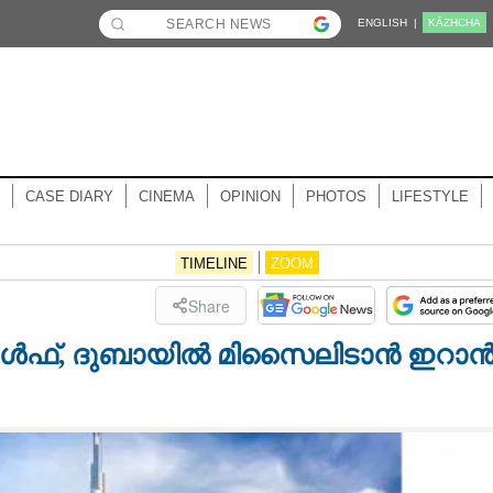
ENGLISH |
KĀZHCHA
CASE DIARY
CINEMA
OPINION
PHOTOS
LIFESTYLE
TIMELINE
ZOOM
Share
ഗൾഫ്, ദുബായിൽ മിസൈലിടാൻ ഇറാ