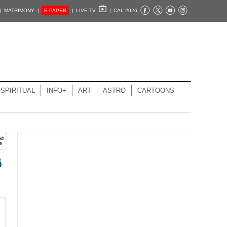
|
MATRIMONY |
E-PAPER
|
LIVE TV
|
CAL 2026
SPIRITUAL
INFO+
ART
ASTRO
CARTOONS
ൻ