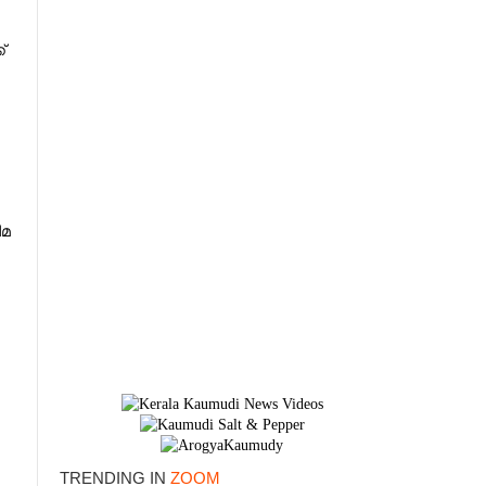
്
ിമ
×
TRENDING IN
ZOOM