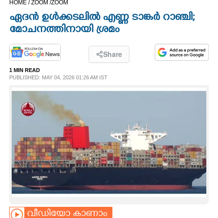
HOME /
ZOOM /
ZOOM
CINEMA
ഏദൻ ഉൾക്കടലിൽ എണ്ണ ടാങ്കർ റാഞ്ചി;
മോചനത്തിനായി ശ്രമം
OPINION
Share
PHOTOS
1 MIN READ
PUBLISHED: MAY 04, 2026 01:26 AM IST
LIFESTYLE
SPIRITUAL
INFO+
ART
ASTRO
വീഡിയോ കാണാം