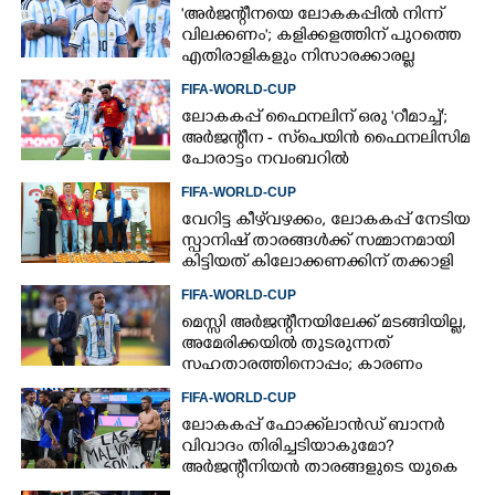
'അർജന്റീനയെ ലോകകപ്പിൽ നിന്ന്
വിലക്കണം'; കളിക്കളത്തിന് പുറത്തെ
എതിരാളികളും നിസാരക്കാരല്ല
FIFA-WORLD-CUP
ലോകകപ്പ് ഫൈനലിന് ഒരു 'റീമാച്ച്';
അര്‍ജന്റീന - സ്‌പെയിന്‍ ഫൈനലിസിമ
പോരാട്ടം നവംബറില്‍
FIFA-WORLD-CUP
വേറിട്ട കീഴ്‌‌വഴക്കം,​ ലോകകപ്പ് നേടിയ
സ്പാനിഷ് താരങ്ങൾക്ക് സമ്മാനമായി
കിട്ടിയത് കിലോക്കണക്കിന് തക്കാളി
FIFA-WORLD-CUP
മെസ്സി അര്‍ജന്റീനയിലേക്ക് മടങ്ങിയില്ല,
അമേരിക്കയില്‍ തുടരുന്നത്
സഹതാരത്തിനൊപ്പം; കാരണം
അറിയിച്ച് എഎഫ്എ
FIFA-WORLD-CUP
ലോകകപ്പ് ഫോക്ക്‌ലാൻഡ് ബാനർ
വിവാദം തിരിച്ചടിയാകുമോ?
അർജന്റീനിയൻ താരങ്ങളുടെ യുകെ
വിസ റദ്ദാക്കുമെന്ന് റിപ്പോർട്ട്