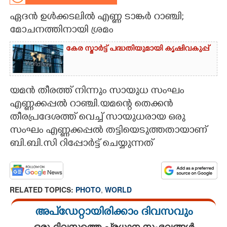
ഏദൻ ഉൾക്കടലിൽ എണ്ണ ടാങ്കർ റാഞ്ചി;
CARTOONS
മോചനത്തിനായി ശ്രമം
LITERATURE
കേര സ്മാർട്ട് പദ്ധതിയുമായി കൃഷിവകുപ്പ്
ZOOM
യമൻ തീരത്ത് നിന്നും സായുധ സംഘം
എണ്ണക്കപ്പൽ റാഞ്ചി.യമന്റെ തെക്കൻ
CONTACT US
തീരപ്രദേശത്ത് വെച്ച് സായുധരായ ഒരു
സംഘം എണ്ണക്കപ്പൽ തട്ടിയെടുത്തതായാണ്
ബി.ബി.സി റിപ്പോർട്ട് ചെയ്യുന്നത്
RELATED TOPICS:
PHOTO
,
WORLD
അപ്ഡേറ്റായിരിക്കാം ദിവസവും
ഒരു ദിവസത്തെ പ്രധാന സംഭവങ്ങൾ