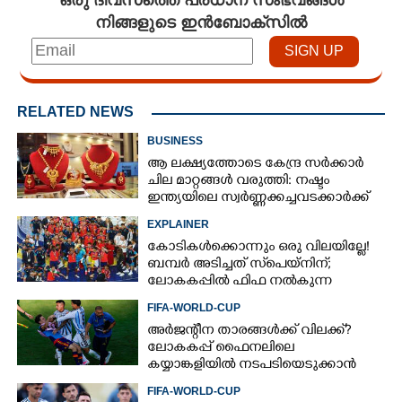
നിങ്ങളുടെ ഇൻബോക്സിൽ
RELATED NEWS
BUSINESS
ആ ലക്ഷ്യത്തോടെ കേന്ദ്ര സർക്കാർ
ചില മാറ്റങ്ങൾ വരുത്തി: നഷ്ടം
ഇന്ത്യയിലെ സ്വർണ്ണക്കച്ചവടക്കാർക്ക്
EXPLAINER
കോടികൾക്കൊന്നും ഒരു വിലയില്ലേ!
ബമ്പർ അടിച്ചത് സ്‌പെയ്നിന്;
ലോകകപ്പിൽ ഫിഫ നൽകുന്ന
സമ്മാനത്തുക എത്ര?
FIFA-WORLD-CUP
അർജന്റീന താരങ്ങൾക്ക് വിലക്ക്?
ലോകകപ്പ് ഫൈനലിലെ
കയ്യാങ്കളിയിൽ നടപടിയെടുക്കാൻ
ഫിഫ; റിപ്പോർട്ടിൽ ഗുരുതര
FIFA-WORLD-CUP
ആരോപണങ്ങൾ