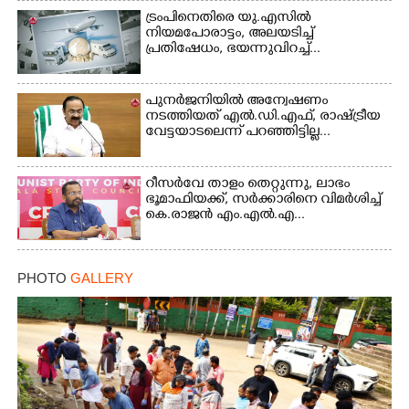
ട്രംപിനെതിരെ യു.എസിൽ
നിയമപോരാട്ടം, അലയടിച്ച്
പ്രതിഷേധം, ഭയന്നുവിറച്ച്...
പുനർജനിയിൽ അന്വേഷണം
നടത്തിയത് എൽ.ഡി.എഫ്, രാഷ്ട്രീയ
വേട്ടയാടലെന്ന് പറഞ്ഞിട്ടില്ല...
റീസർവേ താളം തെറ്റുന്നു, ലാഭം
ഭൂമാഫിയക്ക്, സർക്കാരിനെ വിമർശിച്ച്
കെ.രാജൻ എം.എൽ.എ...
PHOTO
GALLERY