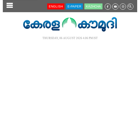
SECTIONS
ENGLISH
E-PAPER
KĀZHCHA
HOME
LATEST
THURSDAY, 06 AUGUST 2026 4.06 PM IST
AUDIO
NOTIFIED NEWS
POLL
KERALA
LOCAL
NEWS 360
CASE DIARY