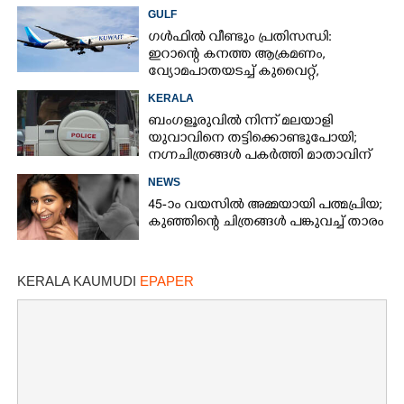
ട്രംപ്
GULF
ഗൾഫിൽ വീണ്ടും പ്രതിസന്ധി:​
ഇറാന്റെ കനത്ത ആക്രമണം,
വ്യോമപാതയടച്ച് കുവൈറ്റ്,​
വിമാനസർവീസുകളിൽ വ്യാപകമാറ്റം
KERALA
ബംഗളൂരുവിൽ നിന്ന് മലയാളി
യുവാവിനെ തട്ടിക്കൊണ്ടുപോയി;
നഗ്നചിത്രങ്ങൾ പകർത്തി മാതാവിന്
അയച്ചു
NEWS
45-ാം വയസിൽ അമ്മയായി പത്മപ്രിയ;
കുഞ്ഞിന്റെ ചിത്രങ്ങൾ പങ്കുവച്ച് താരം
KERALA KAUMUDI
EPAPER