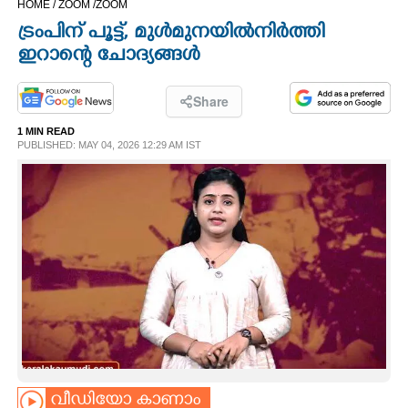
HOME /
ZOOM /
ZOOM
CINEMA
ട്രംപിന് പൂട്ട്, മുൾമുനയിൽ നിർത്തി
ഇറാന്റെ ചോദ്യങ്ങൾ
OPINION
Share
PHOTOS
1 MIN READ
PUBLISHED: MAY 04, 2026 12:29 AM IST
LIFESTYLE
SPIRITUAL
INFO+
ART
ASTRO
വീഡിയോ കാണാം