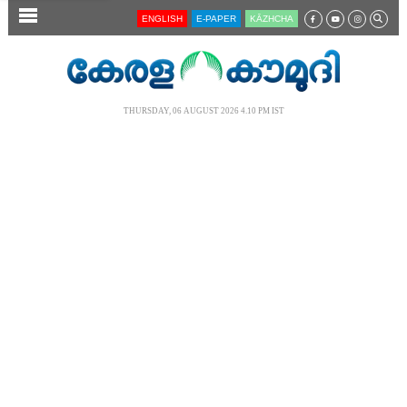
SECTIONS
ENGLISH
E-PAPER
KĀZHCHA
HOME
LATEST
THURSDAY, 06 AUGUST 2026 4.10 PM IST
AUDIO
NOTIFIED NEWS
POLL
KERALA
LOCAL
NEWS 360
CASE DIARY