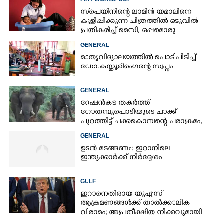
സ്‌പെയിനിന്റെ ലാമിൻ യമാലിനെ
കുളിപ്പിക്കുന്ന ചിത്രത്തിൽ ഒടുവിൽ
പ്രതികരിച്ച് മെസി, ഒപ്പമൊരു
മുന്നറിയിപ്പും
GENERAL
മാതൃവിദ്യാലയത്തിൽ പൊടിപിടിച്ച്
ഡോ.കസ്തൂരിരംഗന്റെ സ്വപ്നം
GENERAL
റേഷൻകട തകർത്ത്
ഗോതമ്പുപൊടിയുടെ ചാക്ക്
പുറത്തിട്ട് ചക്കകൊമ്പന്റെ പരാക്രമം,
കാട്ടാനയെ തുരത്തി ആളുകൾ
GENERAL
ഉടൻ മടങ്ങണം: ഇറാനിലെ
ഇന്ത്യക്കാർക്ക് നിർദ്ദേശം
GULF
ഇറാനെതിരായ യുഎസ്
ആക്രമണങ്ങൾക്ക് താൽക്കാലിക
വിരാമം; അപ്രതീക്ഷിത നീക്കവുമായി