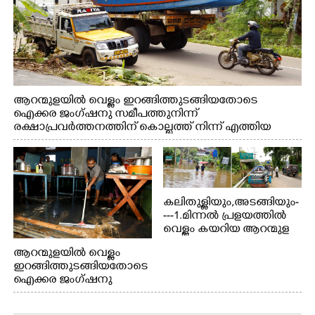
ആറന്മുളയിൽ വെള്ളം ഇറങ്ങിത്തുടങ്ങിയതോടെ
ഐക്കര ജംഗ്ഷനു സമീപത്തുനിന്ന്
രക്ഷാപ്രവർത്തനത്തിന് കൊല്ലത്ത് നിന്ന് എത്തിയ
ബോട്ടുകൾ തിരികെക്കൊണ്ടുപോകുന്നു.
കലിതുള്ളിയും,അടങ്ങിയും-
---1.മിന്നൽ പ്രളയത്തിൽ
വെള്ളം കയറിയ ആറന്മുള
പെട്രോൾ പമ്പിന്
ആറന്മുളയിൽ വെള്ളം
സമീപത്തെ റോ‌ഡ് രണ്ടാം
ഇറങ്ങിത്തുടങ്ങിയതോടെ
തീയതിയിലെ
ഐക്കര ജംഗ്ഷനു
കാഴ്ച.2.വെള്ളം
സമീപം ആറന്മുള
ഇറങ്ങിപ്പോൾ
കിടങ്ങന്നൂർ റോഡിന്
ഇന്നലെത്തെ