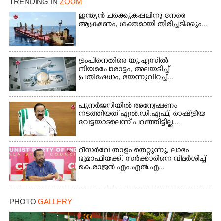
TRENDING IN
ZOOM
Copy Link
ഇന്ത്യൻ ചരക്കുകപ്പലിനു നേരെ
ആക്രമണം, ശക്തമായി തിരിച്ചടിക്കും...
ട്രംപിനെതിരെ യു.എസിൽ
നിയമപോരാട്ടം, അലയടിച്ച്
പ്രതിഷേധം, ഭയന്നുവിറച്ച്...
പുനർജനിയിൽ അന്വേഷണം
നടത്തിയത് എൽ.ഡി.എഫ്, രാഷ്ട്രീയ
വേട്ടയാടലെന്ന് പറഞ്ഞിട്ടില്ല...
റീസർവേ താളം തെറ്റുന്നു, ലാഭം
ഭൂമാഫിയക്ക്, സർക്കാരിനെ വിമർശിച്ച്
കെ.രാജൻ എം.എൽ.എ...
PHOTO
GALLERY