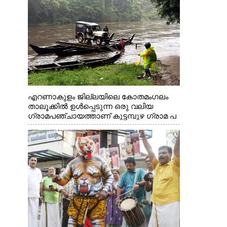
എറണാകുളം ജില്ലയിലെ കോതമംഗലം
താലൂക്കിൽ ഉൾപ്പെടുന്ന ഒരു വലിയ
ഗ്രാമപഞ്ചായത്താണ് കുട്ടമ്പുഴ ഗ്രാമ പ
ഞ്ചായത്ത്. ആദിവാസി ഊരുകളായ
വെള്ളാരംകുത്ത്, കത്തിപ്പാറ, ഉറിയംപെട്ടി,
തേക്കല്ല്, വെട്ടിക്കല്ല്, മഞ്ചപ്പാറ എന്നീ
ആറു സ്ഥലങ്ങളിലേക്കുള്ള പ്രധാന
സഞ്ചാര മാർഗമാണ് ഈ കാണുന്ന
കടത്ത് വള്ളം