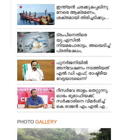
ഇന്ത്യൻ ചരക്കുകപ്പലിനു
നേരെ ആക്രമണം,
ശക്തമായി തിരിച്ചടിക്കും...
ട്രംപിനെതിരെ
യു.എസിൽ
നിയമപോരാട്ടം, അലയടിച്ച്
പ്രതിഷേധം,
ഭയന്നുവിറച്ച്...
പുനർജനിയിൽ
അന്വേഷണം നടത്തിയത്
എൽ.ഡി.എഫ്, രാഷ്ട്രീയ
വേട്ടയാടലെന്ന്
പറഞ്ഞിട്ടില്ല...
റീസർവേ താളം തെറ്റുന്നു,
ലാഭം ഭൂമാഫിയക്ക്,
സർക്കാരിനെ വിമർശിച്ച്
കെ.രാജൻ എം.എൽ.എ...
PHOTO
GALLERY