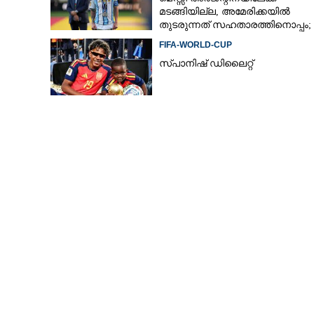
മടങ്ങിയില്ല, അമേരിക്കയില്‍
തുടരുന്നത് സഹതാരത്തിനൊപ്പം;
കാരണം അറിയിച്ച് എഎഫ്എ
FIFA-WORLD-CUP
സ്പാനിഷ് ഡിലൈറ്റ്
ചൈന സന്ദർശനം 
ഷി ജിൻപിംഗ് ഇ