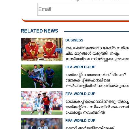
RELATED NEWS
BUSINESS
ആ ലക്ഷ്യത്തോടെ കേന്ദ്ര സർക്
ചില മാറ്റങ്ങൾ വരുത്തി: നഷ്ടം
ഇന്ത്യയിലെ സ്വർണ്ണക്കച്ചവടക്കാർ
FIFA-WORLD-CUP
അർജന്റീന താരങ്ങൾക്ക് വിലക്ക്?
ലോകകപ്പ് ഫൈനലിലെ
കയ്യാങ്കളിയിൽ നടപടിയെടുക്ക
ഫിഫ; റിപ്പോർട്ടിൽ ഗുരുതര
FIFA-WORLD-CUP
ആരോപണങ്ങൾ
ലോകകപ്പ് ഫൈനലിന് ഒരു 'റീമാച്ച്'
അര്‍ജന്റീന - സ്‌പെയിന്‍ ഫൈനല
പോരാട്ടം നവംബറില്‍
FIFA-WORLD-CUP
മെസ്സി അര്‍ജന്റീനയിലേക്ക്