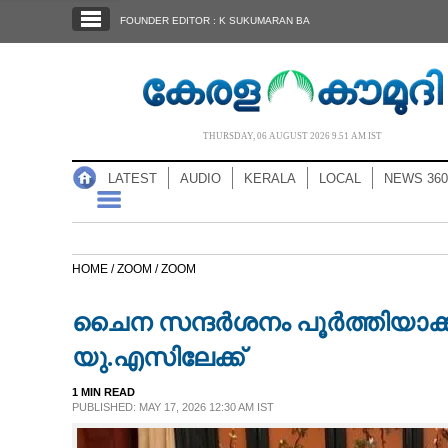
SECTIONS
FOUNDER EDITOR : K SUKUMARAN BA
HOME
LATEST
AUDIO
THURSDAY, 06 AUGUST 2026 9.51 AM IST
NOTIFIED NEWS
LATEST
AUDIO
KERALA
LOCAL
NEWS 360
POLL
KERALA
HOME /
ZOOM /
ZOOM
LOCAL
ചൈന സന്ദർശനം പൂർത്തിയാക്കി 
NEWS 360
യു.എസിലേക്ക്
1 MIN READ
CASE DIARY
PUBLISHED: MAY 17, 2026 12:30 AM IST