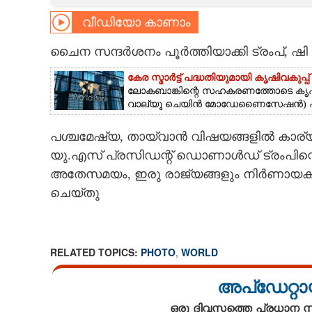
വീഡിയോ കാണാം
CARTOONS
ചൈന സന്ദർശനം പൂർത്തിയാക്കി ട്രംപ്, ഷി
LITERATURE
കേര സ്മാർട്ട് പദ്ധതിയുമായി കൃഷിവകുപ്പ്
ലോ​ക​ബാ​ങ്കി​ന്റെ​ ​സ​ഹ​ക​ര​ണ​ത്തോ​ടെ​ ​കൃ​ഷി​വ​കു​
ZOOM
വാ​ല്യൂ​ ​ചെ​യി​ൻ​ ​മോ​ഡേ​ണൈ​സേ​ഷ​ൻ​)​ ​പ്രൊ
പശ്ചമേഷ്യ, തായ്വാൻ വിഷയങ്ങളിൽ കാര്
CONTACT US
യു.എസ് പ്രസിഡന്റ് ഡൊണാൾഡ് ട്രംപിന്
അതേസമയം, ഇരു രാജ്യങ്ങളും നിർണായകമ
ചെയ്തു
RELATED TOPICS:
PHOTO
,
WORLD
അപ്ഡേറ്റാ
ഒരു ദിവസത്തെ പ്രധാന