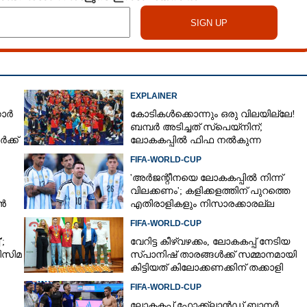
EXPLAINER
കാർ
കോടികൾക്കൊന്നും ഒരു വിലയില്ലേ!
ബമ്പർ അടിച്ചത് സ്‌പെയ്നിന്;
ക്ക്
ലോകകപ്പിൽ ഫിഫ നൽകുന്ന
സമ്മാനത്തുക എത്ര?
FIFA-WORLD-CUP
'അർജന്റീനയെ ലോകകപ്പിൽ നിന്ന്
വിലക്കണം'; കളിക്കളത്തിന് പുറത്തെ
ാൻ
എതിരാളികളും നിസാരക്കാരല്ല
FIFA-WORLD-CUP
;
വേറിട്ട കീഴ്‌‌വഴക്കം,​ ലോകകപ്പ് നേടിയ
ിസിമ
സ്പാനിഷ് താരങ്ങൾക്ക് സമ്മാനമായി
കിട്ടിയത് കിലോക്കണക്കിന് തക്കാളി
Share this link
FIFA-WORLD-CUP
ലോകകപ്പ് ഫോക്ക്‌ലാൻഡ് ബാനർ