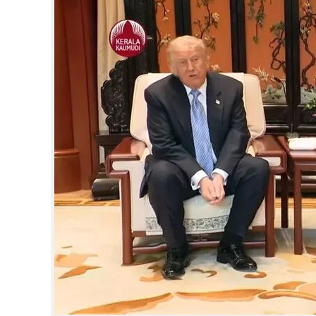
CINEMA
OPINION
PHOTOS
LIFESTYLE
SPIRITUAL
INFO+
ART
ASTRO