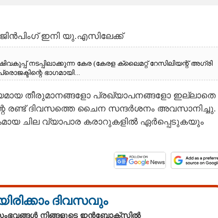
 ജിൻപിംഗ് ഇനി യു.എസിലേക്ക്
പ്പ് ​ന​ട​പ്പി​ലാ​ക്കു​ന്ന​ ​കേ​ര​ ​(​കേ​ര​ള​ ​ക്ലൈ​മ​റ്റ് ​റേ​സി​ലി​യ​ന്റ് ​അ​ഗ്രി​ ​
​ജ​ക്ടി​ന്റെ​ ​ഭാ​ഗ​മാ​യി...
യമായ തീരുമാനങ്ങളോ പ്രഖ്യാപനങ്ങളോ ഇല്ലാതെ
റെ രണ്ട് ദിവസത്തെ ചൈന സന്ദർശനം അവസാനിച്ചു.
ായ ചില വ്യാപാര കരാറുകളിൽ ഏർപ്പെടുകയും
യിരിക്കാം ദിവസവും
 സംഭവങ്ങൾ നിങ്ങളുടെ ഇൻബോക്സിൽ