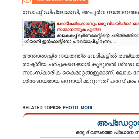
CARTOONS
സോഫ്ട് ഡിപ്ലോമസി, അപൂർവ സമ്മാനങ്ങ
കോടികൾക്കൊന്നും ഒരു വിലയില്ലേ! ബമ
LITERATURE
സമ്മാനത്തുക എത്ര?
ലോകകപ്പ് ടൂർണമെന്റിന്റെ ചരിത്രത്തി
ഗിയാനി ഇൻഫാന്റിനോ പ്രഖ്യാപിച്ചിരുന്നു....
ZOOM
അന്താരാഷ്ട്ര നയതന്ത്ര വേദികളിൽ രാജ്യതല
രാഷ്ട്രീയ ചർച്ചകളെക്കാൾ കൂടുതൽ ശ്രദ്ധ
CONTACT US
സാംസ്‌കാരിക കൈമാറ്റങ്ങളുമാണ്. ലോക ന
ശ്രദ്ധേയമായ ഒന്നായി മാറുന്നത് പരസ്പരം
RELATED TOPICS:
PHOTO
,
MODI
അപ്ഡേറ്റാ
ഒരു ദിവസത്തെ പ്രധാന