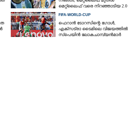
്ത
നിങ്ങള്‍; മെറ്റ്‌ലൈഫ് മുതല്‍
മെറ്റ്‌ലൈഫ് വരെ നിറഞ്ഞാടിയ 2.0
FIFA-WORLD-CUP
Copy Link
തെ
ഫെറാന്‍ ടോറസിന്റെ ഗോള്‍,
ലോമസി, അപൂർവ
ൻ
എക്‌സട്രാ ടൈമിലെ വിജയത്തില്‍
ൽകി മോദി
സ്‌പെയിന്‍ ലോകചാമ്പ്യന്‍മാര്‍