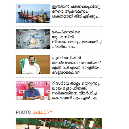
ഇന്ത്യൻ ചരക്കുകപ്പലിനു
നേരെ ആക്രമണം,
ശക്തമായി തിരിച്ചടിക്കും...
ട്രംപിനെതിരെ
യു.എസിൽ
നിയമപോരാട്ടം, അലയടിച്ച്
പ്രതിഷേധം,
ഭയന്നുവിറച്ച്...
പുനർജനിയിൽ
അന്വേഷണം നടത്തിയത്
എൽ.ഡി.എഫ്, രാഷ്ട്രീയ
വേട്ടയാടലെന്ന്
പറഞ്ഞിട്ടില്ല...
റീസർവേ താളം തെറ്റുന്നു,
ലാഭം ഭൂമാഫിയക്ക്,
സർക്കാരിനെ വിമർശിച്ച്
കെ.രാജൻ എം.എൽ.എ...
PHOTO
GALLERY