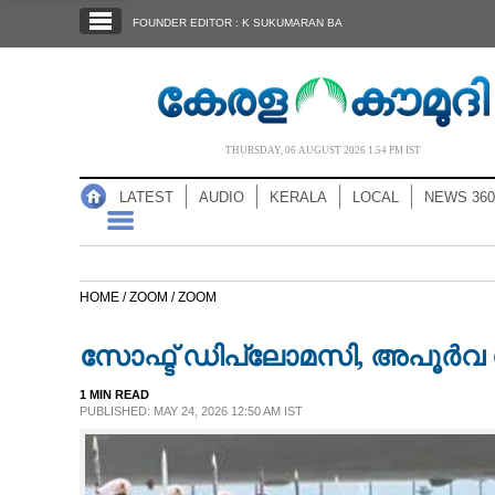
SECTIONS
FOUNDER EDITOR : K SUKUMARAN BA
HOME
LATEST
AUDIO
THURSDAY, 06 AUGUST 2026 1.54 PM IST
NOTIFIED NEWS
LATEST
AUDIO
KERALA
LOCAL
NEWS 360
POLL
KERALA
HOME /
ZOOM /
ZOOM
LOCAL
സോഫ്ട് ഡിപ്ലോമസി, അപൂർവ 
NEWS 360
1 MIN READ
PUBLISHED: MAY 24, 2026 12:50 AM IST
CASE DIARY