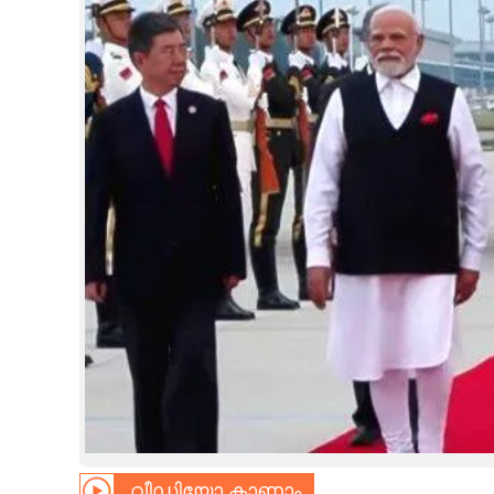
CINEMA
OPINION
PHOTOS
LIFESTYLE
SPIRITUAL
INFO+
ART
ASTRO
വീഡിയോ കാണാം