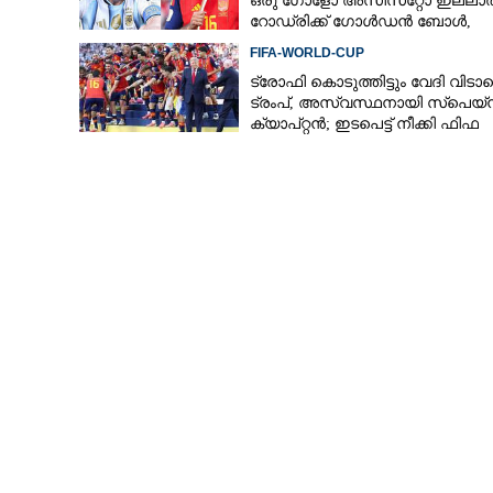
ഒരു ഗോളോ അസിസ്‌റ്റോ ഇല്ലാത
റോഡ്രിക്ക് ഗോള്‍ഡന്‍ ബോള്‍,
എങ്ങനെ?
FIFA-WORLD-CUP
ട്രോഫി കൊടുത്തിട്ടും വേദി വിടാ
സോഫ്ട് ഡിപ്
ട്രംപ്, അസ്വസ്ഥനായി സ്‌പെയ്
സമ്മാനങ്ങൾ ന
ക്യാപ്റ്റൻ; ഇടപെട്ട് നീക്കി ഫിഫ
പ്രസിഡന്റ്