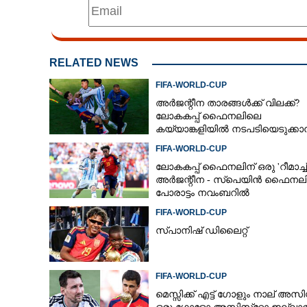
RELATED NEWS
FIFA-WORLD-CUP
അർജന്റീന താരങ്ങൾക്ക് വിലക്ക്?
ലോകകപ്പ് ഫൈനലിലെ
കയ്യാങ്കളിയിൽ നടപടിയെടുക്ക
ഫിഫ; റിപ്പോർട്ടിൽ ഗുരുതര
FIFA-WORLD-CUP
ആരോപണങ്ങൾ
ലോകകപ്പ് ഫൈനലിന് ഒരു 'റീമാച്ച്'
അര്‍ജന്റീന - സ്‌പെയിന്‍ ഫൈനല
പോരാട്ടം നവംബറില്‍
FIFA-WORLD-CUP
സ്പാനിഷ് ഡിലൈറ്റ്
FIFA-WORLD-CUP
മെസ്സിക്ക് എട്ട് ഗോളും നാല് അസിസ്റ