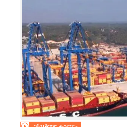
CINEMA
OPINION
PHOTOS
LIFESTYLE
SPIRITUAL
INFO+
ART
ASTRO
വീഡിയോ കാണാം