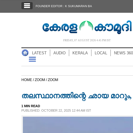
SECTIONS
FOUNDER EDITOR : K SUKUMARAN BA
HOME
LATEST
AUDIO
FRIDAY, 07 AUGUST 2026 4.45 PM IST
NOTIFIED NEWS
LATEST
AUDIO
KERALA
LOCAL
NEWS 360
POLL
KERALA
HOME /
ZOOM /
ZOOM
LOCAL
തലസ്ഥാനത്തിന്റെ ഛായ മാറും, 
NEWS 360
1 MIN READ
PUBLISHED: OCTOBER 22, 2025 12:44 AM IST
CASE DIARY