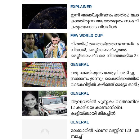
EXPLAINER
ഇനി അഞ്ചുദിവസം മാത്രം; ലോ
കാത്തിരുന്ന ആ അത്ഭുതം സംഭവിക
കരുതലോടെ വിദഗ്ധർ
FIFA-WORLD-CUP
വിഷമിച്ച് തലതാഴ്‌ത്തേണ്ടവനല്ല മ
നിങ്ങള്‍; മെറ്റ്‌ലൈഫ് മുതല്‍
മെറ്റ്‌ലൈഫ് വരെ നിറഞ്ഞാടിയ 2.
GENERAL
ഒരു കോടിയുടെ ലോട്ടറി അടിച്ചു;
സമ്മാനം ഇന്നും കൈയിലെത്തിയി
വാടകവീട്ടിൽ കഴിഞ്ഞ് ഓട്ടോ ഓടിച്ച
73കാരൻ
GENERAL
ആലുവയിൽ പുസ്തകം വാങ്ങാനിറങ
12 കാരിയെ കാണാനില്ല:
കുട്ടിയ്ക്കായി തിരച്ചിൽ
GENERAL
മലബാറിൽ പ്ലസ് വണ്ണിന് 120 
ബാച്ച്