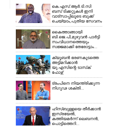
കെ.എസ്.ആർ.ടി.സി
ബസ് ടിക്കറ്റുകൾ ഇനി
വാട്സാപ്പിലൂടെ ബുക്ക്
ചെയ്യാം,പുതിയ സേവനം
തുടങ്ങി...
കൈത്താങ്ങായി
ബി.ജെ.പി,മുഴുവൻ പാർട്ടി
സംവിധാനത്തെയും
സജ്ജമാക്കി തേരോട്ടാം...
ക്യൂബൻ ഭരണകൂടത്തെ
അട്ടിമറിക്കാൻ
യു.എസിന്റെ ടാസ്‌ക്
ഫോഴ്സ്
ട്രംപിനെ നിയന്ത്രിക്കുന്ന
നിഗൂഢ ശക്തി...
ഹിസ്ബുള്ളയെ തീർക്കാൻ
ഇസ്രയേൽ,
കത്തിയമർന്ന് ലെബനൻ,
പൊട്ടിത്തെറി...