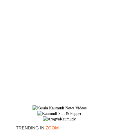
ി
×
TRENDING IN
ZOOM