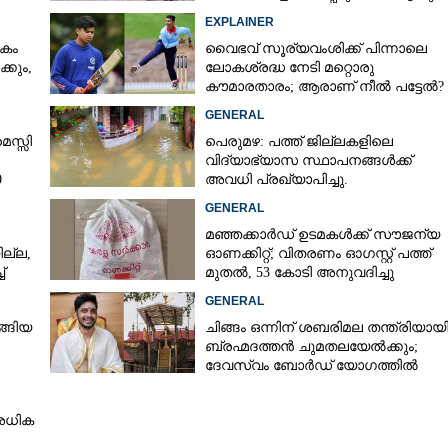
ഇന്ത്യ നിർമ്മിച്ച എണ്ണം 100ലേക്ക്
EXPLAINER
കം
വൈഭവ് സൂര്യവംശിക്ക് പിന്നാലെ
്കും,
ലോകശ്രദ്ധ നേടി മറ്റൊരു
കൗമാരതാരം; ആരാണ് നീൽ പട്ടേൽ?
GENERAL
െസ്സി
പെരുമഴ: പത്ത് ജില്ലകളിലെ
വിദ്യാഭ്യാസ സ്ഥാപനങ്ങൾക്ക്
0
അവധി പ്രഖ്യാപിച്ചു.
GENERAL
മഞ്ഞക്കാർഡ് ഉടമകൾക്ക് സൗജന്യ
ല്ല,
ഓണക്കിറ്റ്; വിതരണം ഓഗസ്റ്റ് പത്ത്
്
മുതൽ, 53 കോടി അനുവദിച്ചു
GENERAL
്ങിയ
ചിങ്ങം ഒന്നിന് ശബരിമല തന്ത്രിയായ
ബ്രഹ്മദത്തൻ ചുമതലയേൽക്കും;
ദേവസ്വം ബോർഡ് യോഗത്തിൽ
തീരുമാനം
അധിക
Share this link