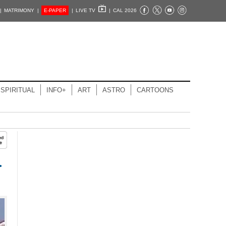
|
MATRIMONY |
E-PAPER
|
LIVE TV
|
CAL 2026
SPIRITUAL
INFO+
ART
ASTRO
CARTOONS
.