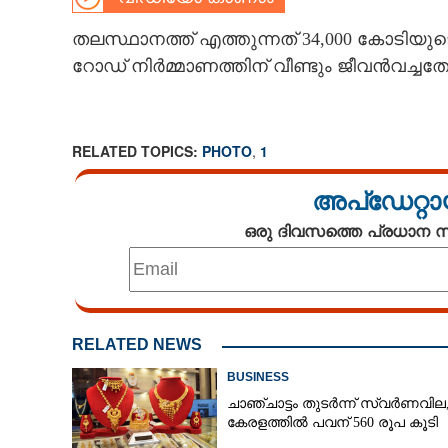
CARTOONS
തലസ്ഥാനത്ത് എത്തുന്നത് 34,000 കോടിയുടെ
റോഡ് നിർമ്മാണത്തിന് വീണ്ടും ജീവൻവച്
LITERATURE
RELATED TOPICS:
PHOTO
,
1
ZOOM
അപ്ഡേറ്റാ
CONTACT US
ഒരു ദിവസത്തെ പ്രധാന
RELATED NEWS
BUSINESS
ചാഞ്ചാട്ടം തുടർന്ന് സ്വർണവില
കേരളത്തിൽ പവന് 560 രൂപ കൂടി