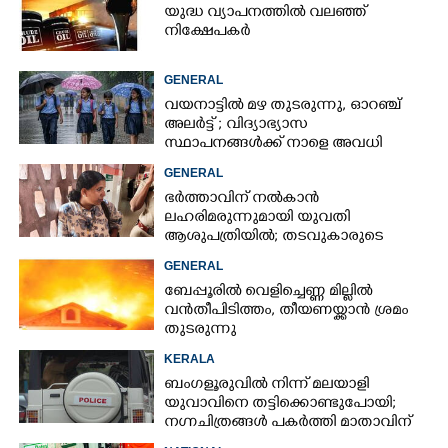
യുദ്ധ വ്യാപനത്തിൽ വലഞ്ഞ്
നിക്ഷേപകർ
GENERAL
വയനാട്ടിൽ മഴ തുടരുന്നു,​ ഓറഞ്ച്
അലർട്ട് ; വിദ്യാഭ്യാസ
സ്ഥാപനങ്ങൾക്ക് നാളെ അവധി
GENERAL
ഭർത്താവിന് നൽകാൻ
ലഹരിമരുന്നുമായി യുവതി
ആശുപത്രിയിൽ; തടവുകാരുടെ
കയ്യിൽ കൊടുത്തുവിടാൻ പദ്ധതി
GENERAL
ബേപ്പൂരിൽ വെളിച്ചെണ്ണ മില്ലിൽ
വൻതീപിടിത്തം,​ തീയണയ്ക്കാൻ ശ്രമം
തുടരുന്നു
KERALA
ബംഗളൂരുവിൽ നിന്ന് മലയാളി
യുവാവിനെ തട്ടിക്കൊണ്ടുപോയി;
നഗ്നചിത്രങ്ങൾ പകർത്തി മാതാവിന്
അയച്ചു