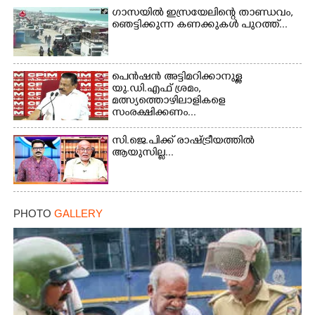
ഗാസയിൽ ഇസ്രയേലിന്റെ താണ്ഡവം,
ഞെട്ടിക്കുന്ന കണക്കുകൾ പുറത്ത്...
Copy Link
പെൻഷൻ അട്ടിമറിക്കാനുള്ള
യു.ഡി.എഫ് ശ്രമം,
മത്സ്യത്തൊഴിലാളികളെ
സംരക്ഷിക്കണം...
സി.ജെ.പിക്ക് രാഷ്ട്രീയത്തിൽ
ആയുസില്ല...
PHOTO
GALLERY