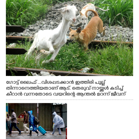
ഗോട്ട് ലൈഫ് ...വിശപ്പടക്കാൻ ഇത്തിരി പുല്ല്
തിന്നാനെത്തിയതാണ് ആട്. തെരുവ് നായ്ക്കൾ കടിച്ച്
കീറാൻ വന്നതോടെ വയറിന്റെ ആന്തൽ മറന്ന് ജീവന്
വേണ്ടിയായി ഓട്ടം. എറണാകുളം വാത്തുരുത്തിയിൽ
നിന്നുള്ള കാഴ്ച