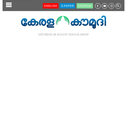
SECTIONS
ENGLISH
E-PAPER
KĀZHCHA
HOME
LATEST
SATURDAY, 08 AUGUST 2026 6.56 AM IST
AUDIO
NOTIFIED NEWS
POLL
KERALA
LOCAL
NEWS 360
CASE DIARY