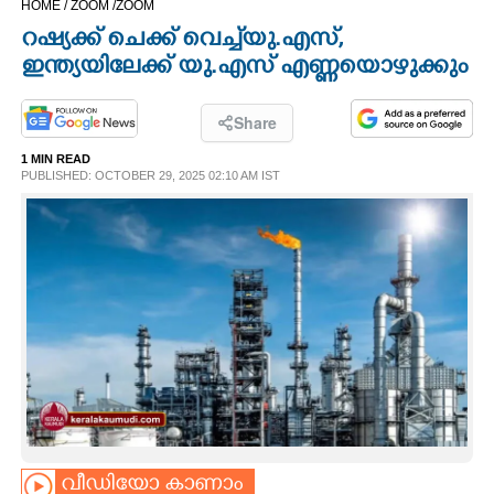
HOME /
ZOOM /
ZOOM
CINEMA
റഷ്യക്ക് ചെക്ക് വെച്ച് യു.എസ്,
ഇന്ത്യയിലേക്ക് യു.എസ് എണ്ണയൊഴുക്കും
OPINION
Share
PHOTOS
1 MIN READ
PUBLISHED: OCTOBER 29, 2025 02:10 AM IST
LIFESTYLE
SPIRITUAL
INFO+
ART
ASTRO
വീഡിയോ കാണാം