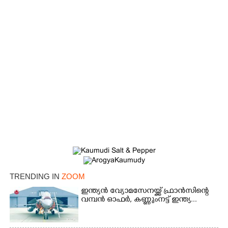
TRENDING IN
ZOOM
ഇന്ത്യൻ വ്യോമസേനയ്ക്ക് ഫ്രാൻസിന്റെ
×
Share this link
വമ്പൻ ഓഫർ, കണ്ണുംനട്ട് ഇന്ത്യ...