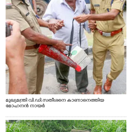
മുഖ്യമന്ത്രി വി.ഡി.സതീശനെ കാണാനെത്തിയ
മോഹനൻ നായർ