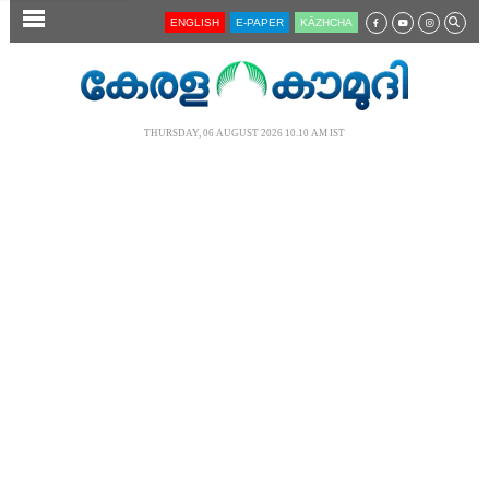
SECTIONS
ENGLISH
E-PAPER
KĀZHCHA
HOME
LATEST
THURSDAY, 06 AUGUST 2026 10.10 AM IST
AUDIO
NOTIFIED NEWS
POLL
KERALA
LOCAL
NEWS 360
CASE DIARY