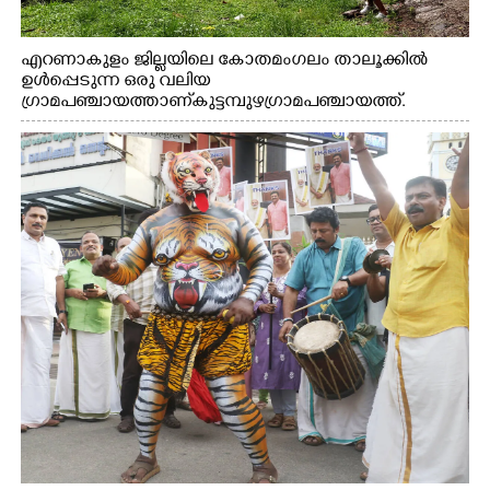
എറണാകുളം ജില്ലയിലെ കോതമംഗലം താലൂക്കിൽ
ഉൾപ്പെടുന്ന ഒരു വലിയ
ഗ്രാമപഞ്ചായത്താണ് കുട്ടമ്പുഴ ഗ്രാമ പഞ്ചായത്ത്.
ആദിവാസി ഊരുകളായ വെള്ളാരംകുത്ത്, കത്തിപ്പാറ,
ഉറിയംപെട്ടി, തേക്കല്ല്, വെട്ടിക്കല്ല്, മഞ്ചപ്പാറ എന്നീ ആറു
സ്ഥലങ്ങളിലേക്കുള്ള പ്രധാന സഞ്ചാര മാർഗമാണ് ഈ
കാണുന്ന കടത്ത് വള്ളം