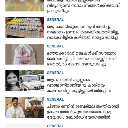
പെരുമഴ: പത്ത് ജില്ലകളിലെ
വിദ്യാഭ്യാസ സ്ഥാപനങ്ങൾക്ക് അവധി
പ്രഖ്യാപിച്ചു.
GENERAL
ഒരു കോടിയുടെ ലോട്ടറി അടിച്ചു;
സമ്മാനം ഇന്നും കൈയിലെത്തിയില്ല,
വാടകവീട്ടിൽ കഴിഞ്ഞ് ഓട്ടോ ഓടിച്ച്
73കാരൻ
GENERAL
മഞ്ഞക്കാർഡ് ഉടമകൾക്ക് സൗജന്യ
ഓണക്കിറ്റ്; വിതരണം ഓഗസ്റ്റ് പത്ത്
മുതൽ, 53 കോടി അനുവദിച്ചു
GENERAL
ആലുവയിൽ പുസ്തകം
വാങ്ങാനിറങ്ങിയ 12 കാരിയെ
കാണാനില്ല: കുട്ടിയ്ക്കായി തിരച്ചിൽ
GENERAL
ചിങ്ങം ഒന്നിന് ശബരിമല തന്ത്രിയായി
ബ്രഹ്മദത്തൻ ചുമതലയേൽക്കും;
ദേവസ്വം ബോർഡ് യോഗത്തിൽ
തീരുമാനം
GENERAL