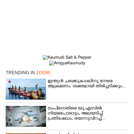
TRENDING IN
ZOOM
×
Share this link
ഇന്ത്യൻ ചരക്കുകപ്പലിനു നേരെ
ആക്രമണം, ശക്തമായി തിരിച്ചടിക്കും...
ട്രംപിനെതിരെ യു.എസിൽ
നിയമപോരാട്ടം, അലയടിച്ച്
Copy Link
പ്രതിഷേധം, ഭയന്നുവിറച്ച്...