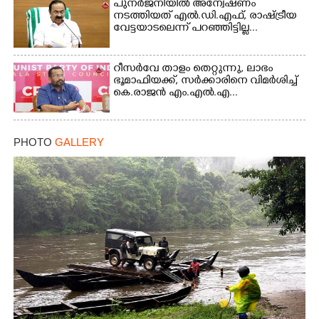
പുനർജനിയിൽ അന്വേഷണം
നടത്തിയത് എൽ.ഡി.എഫ്, രാഷ്ട്രീയ
വേട്ടയാടലെന്ന് പറഞ്ഞിട്ടില്ല...
റീസർവേ താളം തെറ്റുന്നു, ലാഭം
ഭൂമാഫിയക്ക്, സർക്കാരിനെ വിമർശിച്ച്
കെ.രാജൻ എം.എൽ.എ...
PHOTO
GALLERY