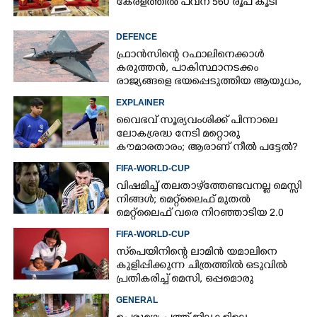
കേരളത്തിൽ പവന് 560 രൂപ കൂടി
DEFENCE
ഫ്രാൻസിന്റെ റഫാലിനെക്കാൾ
കരുത്തൻ,​ പാകിസ്ഥാനടക്കം
രാജ്യങ്ങളെ ഭയപ്പെടുത്തിയ ആയുധം,​
ഇന്ത്യ നിർമ്മിച്ച എണ്ണം 100ലേക്ക്
EXPLAINER
വൈഭവ് സൂര്യവംശിക്ക് പിന്നാലെ
ലോകശ്രദ്ധ നേടി മറ്റൊരു
കൗമാരതാരം; ആരാണ് നീൽ പട്ടേൽ?
FIFA-WORLD-CUP
വിഷമിച്ച് തലതാഴ്‌ത്തേണ്ടവനല്ല മെസ്സി
നിങ്ങള്‍; മെറ്റ്‌ലൈഫ് മുതല്‍
മെറ്റ്‌ലൈഫ് വരെ നിറഞ്ഞാടിയ 2.0
FIFA-WORLD-CUP
സ്‌പെയിനിന്റെ ലാമിൻ യമാലിനെ
കുളിപ്പിക്കുന്ന ചിത്രത്തിൽ ഒടുവിൽ
പ്രതികരിച്ച് മെസി, ഒപ്പമൊരു
മുന്നറിയിപ്പും
GENERAL