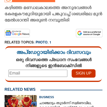
കഴിഞ്ഞ മണ്ഡലകാലത്തെ അനുഭവങ്ങൾ
CARTOONS
കേരളകൗമുദിയുമായി പങ്കുവച്ച് ശബരിമല മുൻ
മേൽശാന്തി അരുൺ നമ്പൂതിരി
LITERATURE
ZOOM
RELATED TOPICS:
PHOTO
,
1
CONTACT US
അപ്ഡേറ്റായിരിക്കാം ദിവസവും
ഒരു ദിവസത്തെ പ്രധാന സംഭവങ്ങൾ
നിങ്ങളുടെ ഇൻബോക്സിൽ
RELATED NEWS
BUSINESS
ചാഞ്ചാട്ടം തുടർന്ന് സ്വർണവില,