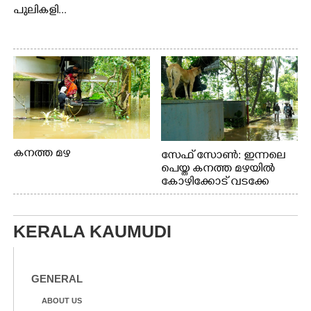
പുലികളി...
കനത്ത മഴ
സേഫ് സോൺ: ഇന്നലെ
പെയ്ത കനത്ത മഴയിൽ
കോഴിക്കോട് വടക്കേ
വയലിൽ വെള്ളം
കയറിയതിനെ തുടർന്ന്
വീട്ടുസാധനങ്ങളുമായി
KERALA KAUMUDI
വെള്ളത്തിലൂടെ
നടന്നുവരുന്നവരെ
മതിലിനു മുകളിൽ നോക്കി
നിൽക്കുന്ന
GENERAL
നായ. ഫോട്ടോ: കെ.വിശ്വജി
ത്ത്
ABOUT US