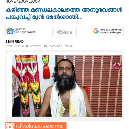
HOME /
ZOOM /
ZOOM
CINEMA
കഴിഞ്ഞ മണ്ഡലകാലത്തെ അനുഭവങ്ങൾ
പങ്കുവച്ച് മുൻ മേൽശാന്തി...
OPINION
Share
PHOTOS
1 MIN READ
PUBLISHED: NOVEMBER 19, 2025 12:42 AM IST
LIFESTYLE
SPIRITUAL
INFO+
ART
ASTRO
വീഡിയോ കാണാം