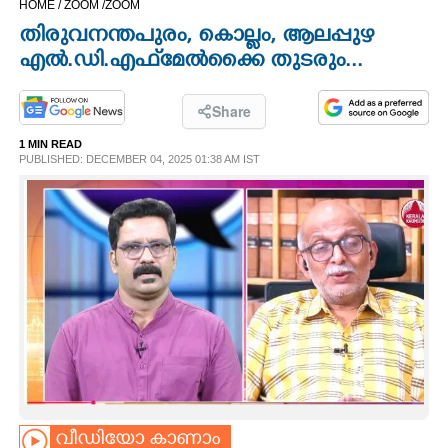
HOME /
ZOOM /
ZOOM
CINEMA
തിരുവനന്തപുരം, കൊല്ലം, ആലപ്പുഴ
എൽ.ഡി.എഫ് മേൽക്കൈ തുടരും...
OPINION
Share
PHOTOS
1 MIN READ
PUBLISHED: DECEMBER 04, 2025 01:38 AM IST
LIFESTYLE
SPIRITUAL
INFO+
ART
ASTRO
വീഡിയോ കാണാം