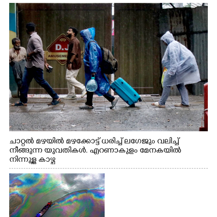
നിന്നുള്ള കാഴ്ച
ചാറ്റൽ മഴയിൽ മഴക്കോട്ട് ധരിച്ച് ലഗേജും വലിച്ച്
നീങ്ങുന്ന യുവതികൾ. എറണാകുളം മേനകയിൽ
നിന്നുള്ള കാഴ്ച