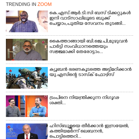
TRENDING IN
ZOOM
കെ.എസ്.ആർ.ടി.സി ബസ് ടിക്കറ്റുകൾ
ഇനി വാട്സാപ്പിലൂടെ ബുക്ക്
ചെയ്യാം,പുതിയ സേവനം തുടങ്ങി...
കൈത്താങ്ങായി ബി.ജെ.പി,മുഴുവൻ
പാർട്ടി സംവിധാനത്തെയും
സജ്ജമാക്കി തേരോട്ടാം...
ക്യൂബൻ ഭരണകൂടത്തെ അട്ടിമറിക്കാൻ
യു.എസിന്റെ ടാസ്‌ക് ഫോഴ്സ്
ട്രംപിനെ നിയന്ത്രിക്കുന്ന നിഗൂഢ
ശക്തി...
×
Share this link
ഹിസ്ബുള്ളയെ തീർക്കാൻ ഇസ്രയേൽ,
കത്തിയമർന്ന് ലെബനൻ,
പൊട്ടിത്തെറി...