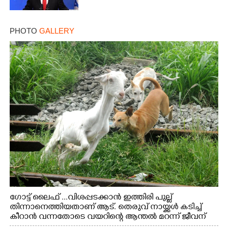
PHOTO
GALLERY
Copy Link
ഗോട്ട് ലൈഫ് ...വിശപ്പടക്കാൻ ഇത്തിരി പുല്ല്
തിന്നാനെത്തിയതാണ് ആട്. തെരുവ് നായ്ക്കൾ കടിച്ച്
കീറാൻ വന്നതോടെ വയറിന്റെ ആന്തൽ മറന്ന് ജീവന്
വേണ്ടിയായി ഓട്ടം. എറണാകുളം വാത്തുരുത്തിയിൽ