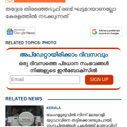
തദ്ദേശ തിരഞ്ഞെടുപ്പ് രണ്ട് ഘട്ടമായാണല്ലോ
CARTOONS
കേരളത്തിൽ നടക്കുന്നത്
LITERATURE
RELATED TOPICS:
PHOTO
ZOOM
അപ്ഡേറ്റായിരിക്കാം ദിവസവും
CONTACT US
ഒരു ദിവസത്തെ പ്രധാന സംഭവങ്ങൾ
നിങ്ങളുടെ ഇൻബോക്സിൽ
RELATED NEWS
KERALA
ബംഗളൂരുവിൽ നിന്ന് മലയാളി
യുവാവിനെ തട്ടിക്കൊണ്ടുപോയി;
നഗ്നചിത്രങ്ങൾ പകർത്തി മാതാവിന്