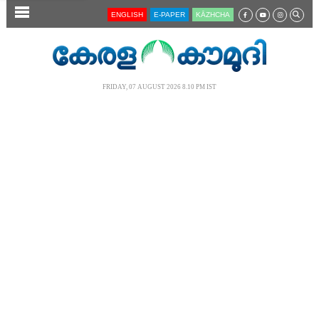
SECTIONS
ENGLISH
E-PAPER
KĀZHCHA
HOME
LATEST
FRIDAY, 07 AUGUST 2026 8.10 PM IST
AUDIO
NOTIFIED NEWS
POLL
KERALA
LOCAL
NEWS 360
CASE DIARY