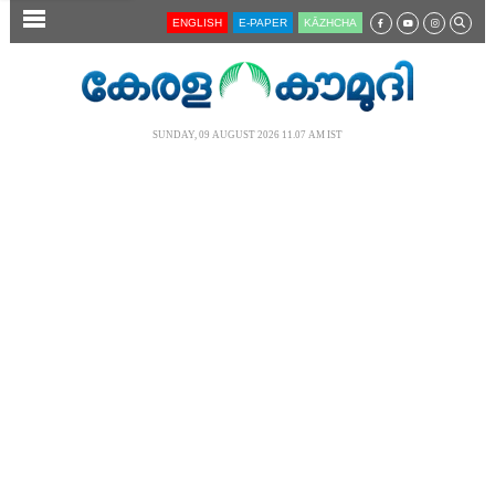
SECTIONS
ENGLISH
E-PAPER
KĀZHCHA
HOME
LATEST
SUNDAY, 09 AUGUST 2026 11.07 AM IST
AUDIO
NOTIFIED NEWS
POLL
KERALA
LOCAL
NEWS 360
CASE DIARY