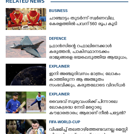
RELATED NEWS
BUSINESS
ചാഞ്ചാട്ടം തുടർന്ന് സ്വർണവില,
കേരളത്തിൽ പവന് 560 രൂപ കൂടി
DEFENCE
ഫ്രാൻസിന്റെ റഫാലിനെക്കാൾ
കരുത്തൻ,​ പാകിസ്ഥാനടക്കം
രാജ്യങ്ങളെ ഭയപ്പെടുത്തിയ ആയുധം,​
ഇന്ത്യ നിർമ്മിച്ച എണ്ണം 100ലേക്ക്
EXPLAINER
ഇനി അഞ്ചുദിവസം മാത്രം; ലോകം
കാത്തിരുന്ന ആ അത്ഭുതം
സംഭവിക്കും, കരുതലോടെ വിദഗ്ധർ
EXPLAINER
വൈഭവ് സൂര്യവംശിക്ക് പിന്നാലെ
ലോകശ്രദ്ധ നേടി മറ്റൊരു
കൗമാരതാരം; ആരാണ് നീൽ പട്ടേൽ?
FIFA-WORLD-CUP
വിഷമിച്ച് തലതാഴ്‌ത്തേണ്ടവനല്ല മെസ്സി