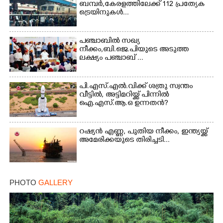
ബമ്പർ,കേരളത്തിലേക്ക് 112 പ്രത്യേക
ട്രെയിനുകൾ...
പഞ്ചാബില്‍ സഖ്യ
നീക്കം,ബി.ജെ.പിയുടെ അടുത്ത
ലക്ഷ്യം പഞ്ചാബ് ...
പി.എസ്.എൽ.വിക്ക് ശത്രു സ്വന്തം
വീട്ടിൽ, അട്ടിമറിയ്ക്ക് പിന്നിൽ
ഐ.എസ്.ആ.ഒ ഉന്നതൻ?
റഷ്യൻ എണ്ണ, പുതിയ നീക്കം, ഇന്ത്യയ്ക്ക്
അമേരിക്കയുടെ തിരിച്ചടി...
PHOTO
GALLERY