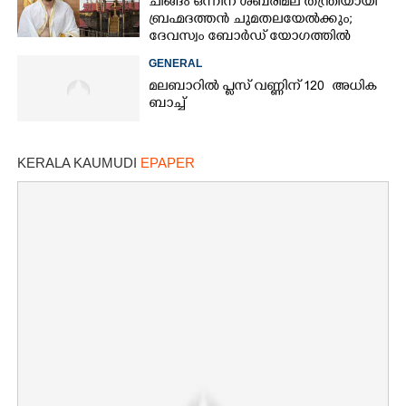
ചിങ്ങം ഒന്നിന് ശബരിമല തന്ത്രിയായി
ബ്രഹ്മദത്തൻ ചുമതലയേൽക്കും;
ദേവസ്വം ബോർഡ് യോഗത്തിൽ
തീരുമാനം
GENERAL
മലബാറിൽ പ്ലസ് വണ്ണിന് 120 അധിക
ബാച്ച്
KERALA KAUMUDI
EPAPER