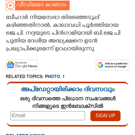
വീഡിയോ കാണാം
CARTOONS
ബീഹാർ നിയമസഭാ തിരഞ്ഞെടുപ്പ്
കഴിഞ്ഞതിനാൽ, കാലാവധി പൂർത്തിയായ
LITERATURE
ജെ.പി. നദ്ദയുടെ പിൻഗാമിയായി ബി.ജെ.പി
പുതിയ ദേശീയ അദ്ധ്യക്ഷനെ ഉടൻ
ZOOM
പ്രഖ്യാപിക്കുമെന്ന് ഉറപ്പായിരുന്നു
CONTACT US
RELATED TOPICS:
PHOTO
,
1
അപ്ഡേറ്റായിരിക്കാം ദിവസവും
ഒരു ദിവസത്തെ പ്രധാന സംഭവങ്ങൾ
നിങ്ങളുടെ ഇൻബോക്സിൽ