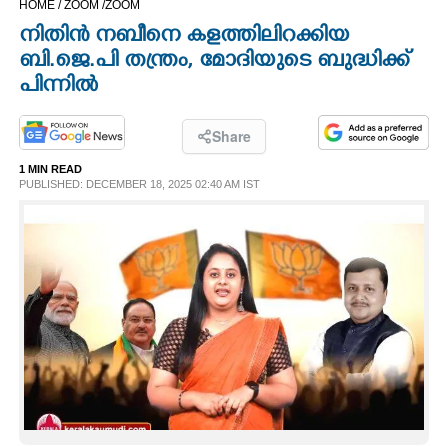
HOME /
ZOOM /
ZOOM
CINEMA
നിതിൻ നബീനെ കളത്തിലിറക്കിയ
ബി.ജെ.പി തന്ത്രം, മോദിയുടെ ബുദ്ധിക്ക്
OPINION
പിന്നിൽ
PHOTOS
Share
1 MIN READ
PUBLISHED: DECEMBER 18, 2025 02:40 AM IST
LIFESTYLE
SPIRITUAL
INFO+
ART
ASTRO