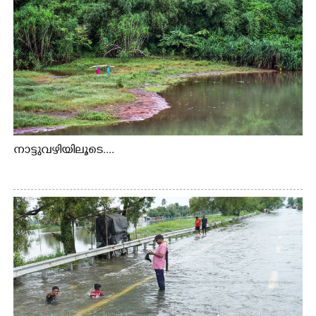
നാട്ടുവഴിയിലൂടെ....