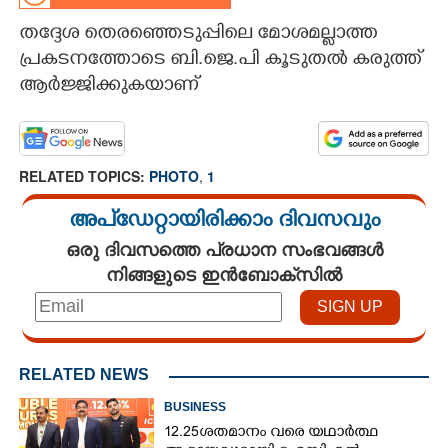
തദ്ദേശ തെരഞ്ഞെടുപ്പിലെ മോശമല്ലാത്ത
CARTOONS
പ്രകടനത്തോടെ ബി.ജെ.പി കൂടുതൽ കരുത്ത്
ആർജ്ജിക്കുകയാണ്
LITERATURE
ZOOM
RELATED TOPICS:
PHOTO
,
1
CONTACT US
അപ്ഡേറ്റായിരിക്കാം ദിവസവും
ഒരു ദിവസത്തെ പ്രധാന സംഭവങ്ങൾ
നിങ്ങളുടെ ഇൻബോക്സിൽ
RELATED NEWS
BUSINESS
12.25ശതമാനം വരെ യഥാർത്ഥ