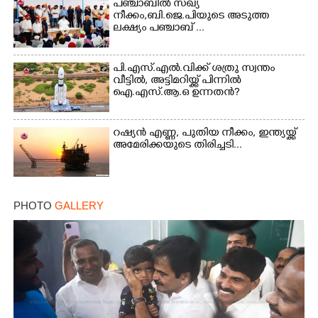
പഞ്ചാബില്‍ സഖ്യ
നീക്കം,ബി.ജെ.പിയുടെ അടുത്ത
ലക്ഷ്യം പഞ്ചാബ് ...
പി.എസ്.എൽ.വിക്ക് ശത്രു സ്വന്തം
വീട്ടിൽ, അട്ടിമറിയ്ക്ക് പിന്നിൽ
ഐ.എസ്.ആ.ഒ ഉന്നതൻ?
റഷ്യൻ എണ്ണ, പുതിയ നീക്കം, ഇന്ത്യയ്ക്ക്
അമേരിക്കയുടെ തിരിച്ചടി...
PHOTO
GALLERY