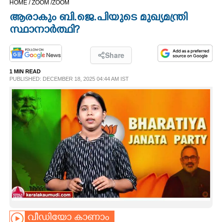
HOME /
ZOOM /
ZOOM
CINEMA
ആരാകും ബി.ജെ.പിയുടെ മുഖ്യമന്ത്രി
സ്ഥാനാർത്ഥി?
OPINION
Share
PHOTOS
1 MIN READ
PUBLISHED: DECEMBER 18, 2025 04:44 AM IST
LIFESTYLE
SPIRITUAL
INFO+
ART
ASTRO
വീഡിയോ കാണാം