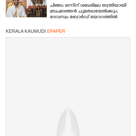
ചിങ്ങം ഒന്നിന് ശബരിമല തന്ത്രിയായി
ബ്രഹ്മദത്തൻ ചുമതലയേൽക്കും;
ദേവസ്വം ബോർഡ് യോഗത്തിൽ
തീരുമാനം
KERALA KAUMUDI
EPAPER