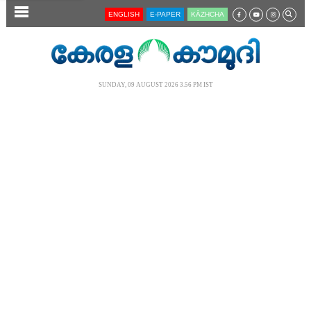
SECTIONS
ENGLISH
E-PAPER
KĀZHCHA
HOME
LATEST
SUNDAY, 09 AUGUST 2026 3.56 PM IST
AUDIO
NOTIFIED NEWS
POLL
KERALA
LOCAL
NEWS 360
CASE DIARY