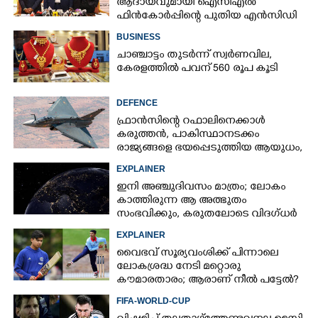
ആദായവുമായി ഐസിഎൽ
ഫിൻകോർപ്പിന്റെ പുതിയ എൻസിഡി
ഇഷ്യു ആരംഭിക്കുന്നു
BUSINESS
ചാഞ്ചാട്ടം തുടർന്ന് സ്വർണവില,
കേരളത്തിൽ പവന് 560 രൂപ കൂടി
DEFENCE
ഫ്രാൻസിന്റെ റഫാലിനെക്കാൾ
കരുത്തൻ,​ പാകിസ്ഥാനടക്കം
രാജ്യങ്ങളെ ഭയപ്പെടുത്തിയ ആയുധം,​
ഇന്ത്യ നിർമ്മിച്ച എണ്ണം 100ലേക്ക്
EXPLAINER
ഇനി അഞ്ചുദിവസം മാത്രം; ലോകം
കാത്തിരുന്ന ആ അത്ഭുതം
സംഭവിക്കും, കരുതലോടെ വിദഗ്ധർ
EXPLAINER
വൈഭവ് സൂര്യവംശിക്ക് പിന്നാലെ
ലോകശ്രദ്ധ നേടി മറ്റൊരു
കൗമാരതാരം; ആരാണ് നീൽ പട്ടേൽ?
FIFA-WORLD-CUP