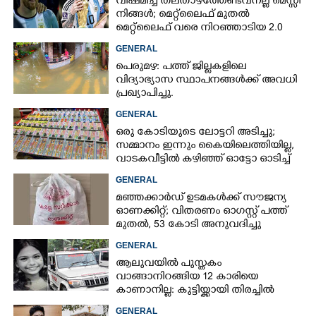
വിഷമിച്ച് തലതാഴ്‌ത്തേണ്ടവനല്ല മെസ്സി
നിങ്ങള്‍; മെറ്റ്‌ലൈഫ് മുതല്‍
മെറ്റ്‌ലൈഫ് വരെ നിറഞ്ഞാടിയ 2.0
GENERAL
പെരുമഴ: പത്ത് ജില്ലകളിലെ
വിദ്യാഭ്യാസ സ്ഥാപനങ്ങൾക്ക് അവധി
പ്രഖ്യാപിച്ചു.
GENERAL
ഒരു കോടിയുടെ ലോട്ടറി അടിച്ചു;
സമ്മാനം ഇന്നും കൈയിലെത്തിയില്ല,
വാടകവീട്ടിൽ കഴിഞ്ഞ് ഓട്ടോ ഓടിച്ച്
73കാരൻ
GENERAL
മഞ്ഞക്കാർഡ് ഉടമകൾക്ക് സൗജന്യ
ഓണക്കിറ്റ്; വിതരണം ഓഗസ്റ്റ് പത്ത്
മുതൽ, 53 കോടി അനുവദിച്ചു
GENERAL
ആലുവയിൽ പുസ്തകം
വാങ്ങാനിറങ്ങിയ 12 കാരിയെ
കാണാനില്ല: കുട്ടിയ്ക്കായി തിരച്ചിൽ
GENERAL