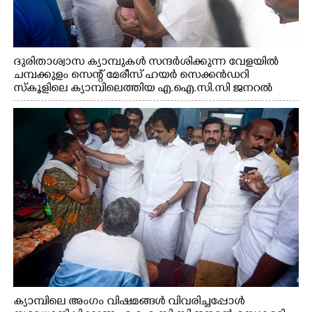
ദുരിതാശ്വാസ ക്യാമ്പുകൾ സന്ദർശിക്കുന്ന വേളയിൽ
ചമ്പക്കുളം സെന്റ് മേരീസ് ഹയർ സെക്കൻഡറി
സ്കൂളിലെ ക്യാമ്പിലെത്തിയ എ.ഐ.സി.സി ജനറൽ
സെക്രട്ടറി കെ.സി വേണുഗോപാൽ എം.പി കുരുന്നിനെ
എടുത്ത് ലാളിച്ചപ്പോൾ. സഹകരണ-എക്സൈസ്
വകുപ്പ് മന്ത്രി എം. ലിജു, കൃഷിവകുപ്പ് മന്ത്രി ടി. സിദ്ദിഖ്,
റെജി ചെറിയാൻ എം. എൽ. എ എന്നിവർ സമീപം
ക്യാമ്പിലെ അംഗം വിഷമങ്ങൾ വിവരിച്ചപ്പോൾ