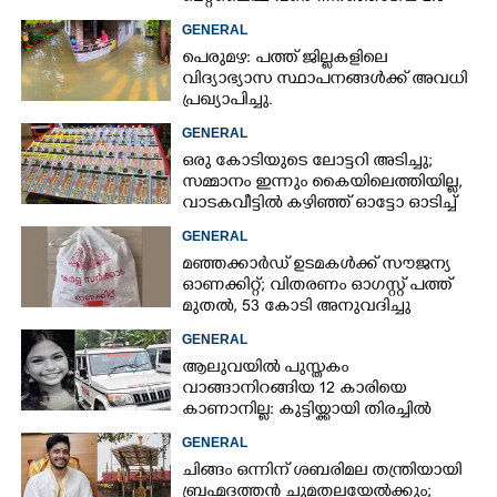
GENERAL
പെരുമഴ: പത്ത് ജില്ലകളിലെ
വിദ്യാഭ്യാസ സ്ഥാപനങ്ങൾക്ക് അവധി
പ്രഖ്യാപിച്ചു.
GENERAL
ഒരു കോടിയുടെ ലോട്ടറി അടിച്ചു;
സമ്മാനം ഇന്നും കൈയിലെത്തിയില്ല,
വാടകവീട്ടിൽ കഴിഞ്ഞ് ഓട്ടോ ഓടിച്ച്
73കാരൻ
GENERAL
മഞ്ഞക്കാർഡ് ഉടമകൾക്ക് സൗജന്യ
ഓണക്കിറ്റ്; വിതരണം ഓഗസ്റ്റ് പത്ത്
മുതൽ, 53 കോടി അനുവദിച്ചു
GENERAL
ആലുവയിൽ പുസ്തകം
വാങ്ങാനിറങ്ങിയ 12 കാരിയെ
കാണാനില്ല: കുട്ടിയ്ക്കായി തിരച്ചിൽ
GENERAL
ചിങ്ങം ഒന്നിന് ശബരിമല തന്ത്രിയായി
ബ്രഹ്മദത്തൻ ചുമതലയേൽക്കും;