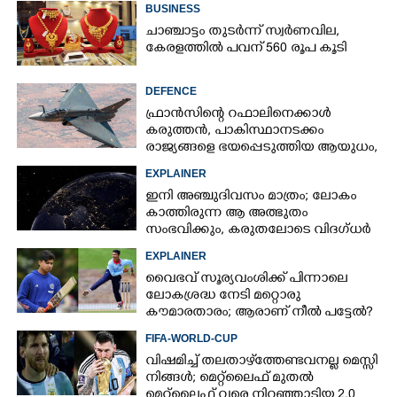
BUSINESS
ചാഞ്ചാട്ടം തുടർന്ന് സ്വർണവില,
കേരളത്തിൽ പവന് 560 രൂപ കൂടി
DEFENCE
ഫ്രാൻസിന്റെ റഫാലിനെക്കാൾ
കരുത്തൻ,​ പാകിസ്ഥാനടക്കം
രാജ്യങ്ങളെ ഭയപ്പെടുത്തിയ ആയുധം,​
ഇന്ത്യ നിർമ്മിച്ച എണ്ണം 100ലേക്ക്
EXPLAINER
ഇനി അഞ്ചുദിവസം മാത്രം; ലോകം
കാത്തിരുന്ന ആ അത്ഭുതം
സംഭവിക്കും, കരുതലോടെ വിദഗ്ധർ
EXPLAINER
വൈഭവ് സൂര്യവംശിക്ക് പിന്നാലെ
ലോകശ്രദ്ധ നേടി മറ്റൊരു
കൗമാരതാരം; ആരാണ് നീൽ പട്ടേൽ?
FIFA-WORLD-CUP
വിഷമിച്ച് തലതാഴ്‌ത്തേണ്ടവനല്ല മെസ്സി
നിങ്ങള്‍; മെറ്റ്‌ലൈഫ് മുതല്‍
മെറ്റ്‌ലൈഫ് വരെ നിറഞ്ഞാടിയ 2.0