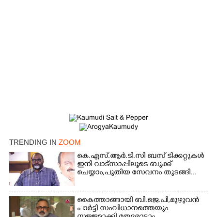
TRENDING IN
ZOOM
×
Share this link
കെ.എസ്.ആർ.ടി.സി ബസ് ടിക്കറ്റുകൾ
ഇനി വാട്സാപ്പിലൂടെ ബുക്ക്
ചെയ്യാം,പുതിയ സേവനം തുടങ്ങി...
കൈത്താങ്ങായി ബി.ജെ.പി,മുഴുവൻ
പാർട്ടി സംവിധാനത്തെയും
Copy Link