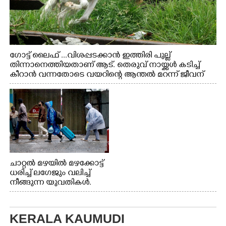
ഗോട്ട് ലൈഫ് ...വിശപ്പടക്കാൻ ഇത്തിരി പുല്ല്
തിന്നാനെത്തിയതാണ് ആട്. തെരുവ് നായ്ക്കൾ കടിച്ച്
കീറാൻ വന്നതോടെ വയറിന്റെ ആന്തൽ മറന്ന് ജീവന്
വേണ്ടിയായി ഓട്ടം. എറണാകുളം വാത്തുരുത്തിയിൽ
നിന്നുള്ള കാഴ്ച
ചാറ്റൽ മഴയിൽ മഴക്കോട്ട്
ധരിച്ച് ലഗേജും വലിച്ച്
നീങ്ങുന്ന യുവതികൾ.
എറണാകുളം മേനകയിൽ
നിന്നുള്ള കാഴ്ച
KERALA KAUMUDI