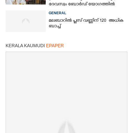
ദേവസ്വം ബോർഡ് യോഗത്തിൽ
തീരുമാനം
GENERAL
മലബാറിൽ പ്ലസ് വണ്ണിന് 120 അധിക
ബാച്ച്
KERALA KAUMUDI
EPAPER