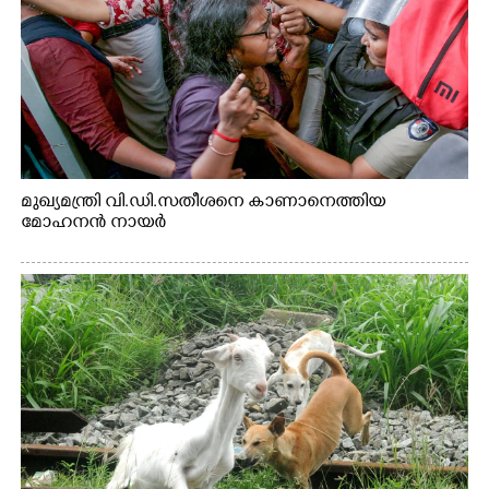
മുഖ്യമന്ത്രി വി.ഡി.സതീശനെ കാണാനെത്തിയ
മോഹനൻ നായർ