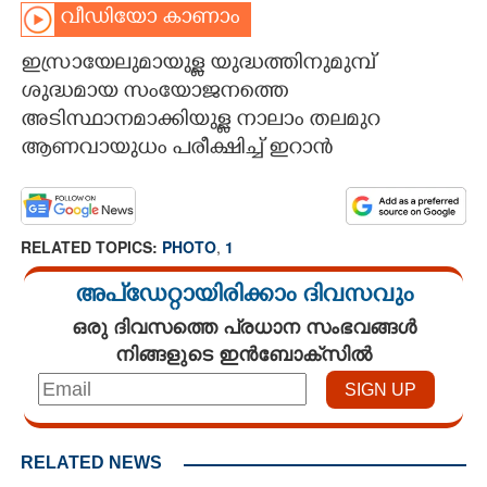
വീഡിയോ കാണാം
CARTOONS
ഇസ്രായേലുമായുള്ള യുദ്ധത്തിനുമുമ്പ്
ശുദ്ധമായ സംയോജനത്തെ
LITERATURE
അടിസ്ഥാനമാക്കിയുള്ള നാലാം തലമുറ
ആണവായുധം പരീക്ഷിച്ച് ഇറാൻ
ZOOM
CONTACT US
RELATED TOPICS:
PHOTO
,
1
അപ്ഡേറ്റായിരിക്കാം ദിവസവും
ഒരു ദിവസത്തെ പ്രധാന സംഭവങ്ങൾ
നിങ്ങളുടെ ഇൻബോക്സിൽ
RELATED NEWS