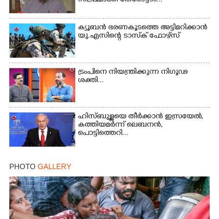
സജ്ജമാക്കി തേരോട്ടാം...
ക്യൂബൻ ഭരണകൂടത്തെ അട്ടിമറിക്കാൻ
യു.എസിന്റെ ടാസ്‌ക് ഫോഴ്സ്
ട്രംപിനെ നിയന്ത്രിക്കുന്ന നിഗൂഢ
ശക്തി...
ഹിസ്ബുള്ളയെ തീർക്കാൻ ഇസ്രയേൽ,
കത്തിയമർന്ന് ലെബനൻ,
പൊട്ടിത്തെറി...
PHOTO
GALLERY