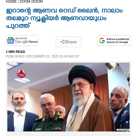
HOME /
ZOOM /
ZOOM
CINEMA
ഇറാന്റെ ആണവ റെഡ് ലൈൻ, നാലാം
തലമുറ ന്യൂക്ലിയർ ആണവായുധം
OPINION
പുറത്ത്
PHOTOS
Share
1 MIN READ
PUBLISHED: DECEMBER 25, 2025 01:40 AM IST
LIFESTYLE
SPIRITUAL
INFO+
ART
ASTRO