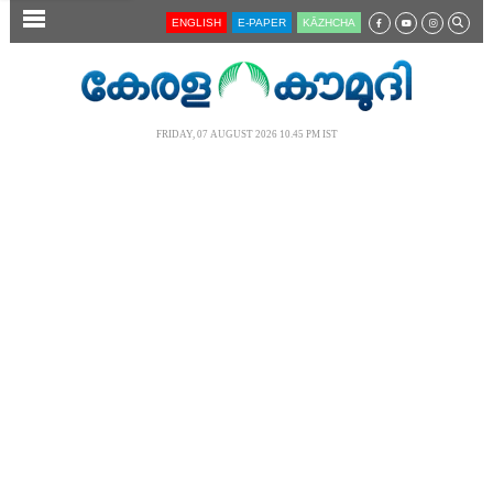
SECTIONS
ENGLISH
E-PAPER
KĀZHCHA
HOME
LATEST
FRIDAY, 07 AUGUST 2026 10.45 PM IST
AUDIO
NOTIFIED NEWS
POLL
KERALA
LOCAL
NEWS 360
CASE DIARY