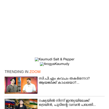
×
Share this link
TRENDING IN
ZOOM
സി.പി.എം കവചം തകർന്നോ?
ആയങ്കിക്ക് കാപ്പയോ?...
Copy Link
റഷ്യയിൽ നിന്ന് ഇന്ത്യയിലേക്ക്
ട്രെയിൻ, പുടിന്റെ വമ്പൻ പദ്ധതി...