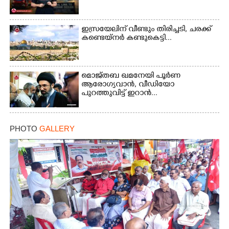
ഇസ്രയേലിന് വീണ്ടും തിരിച്ചടി, ചരക്ക്
കണ്ടെയ്നർ കണ്ടുകെട്ടി...
മൊജ്തബ ഖമനേയി പൂർണ
ആരോഗ്യവാൻ, വീഡിയോ
പുറത്തുവിട്ട് ഇറാൻ...
PHOTO
GALLERY