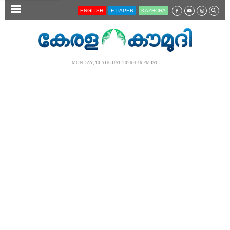
SECTIONS
ENGLISH
E-PAPER
KĀZHCHA
HOME
LATEST
MONDAY, 10 AUGUST 2026 4.46 PM IST
AUDIO
NOTIFIED NEWS
POLL
KERALA
LOCAL
NEWS 360
CASE DIARY