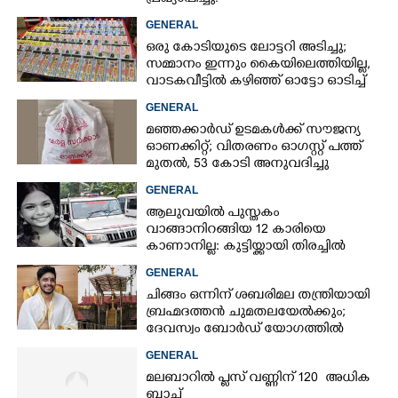
GENERAL
ഒരു കോടിയുടെ ലോട്ടറി അടിച്ചു;
സമ്മാനം ഇന്നും കൈയിലെത്തിയില്ല,
വാടകവീട്ടിൽ കഴിഞ്ഞ് ഓട്ടോ ഓടിച്ച്
73കാരൻ
GENERAL
മഞ്ഞക്കാർഡ് ഉടമകൾക്ക് സൗജന്യ
ഓണക്കിറ്റ്; വിതരണം ഓഗസ്റ്റ് പത്ത്
മുതൽ, 53 കോടി അനുവദിച്ചു
GENERAL
ആലുവയിൽ പുസ്തകം
വാങ്ങാനിറങ്ങിയ 12 കാരിയെ
കാണാനില്ല: കുട്ടിയ്ക്കായി തിരച്ചിൽ
GENERAL
ചിങ്ങം ഒന്നിന് ശബരിമല തന്ത്രിയായി
ബ്രഹ്മദത്തൻ ചുമതലയേൽക്കും;
ദേവസ്വം ബോർഡ് യോഗത്തിൽ
തീരുമാനം
GENERAL
മലബാറിൽ പ്ലസ് വണ്ണിന് 120 അധിക
ബാച്ച്