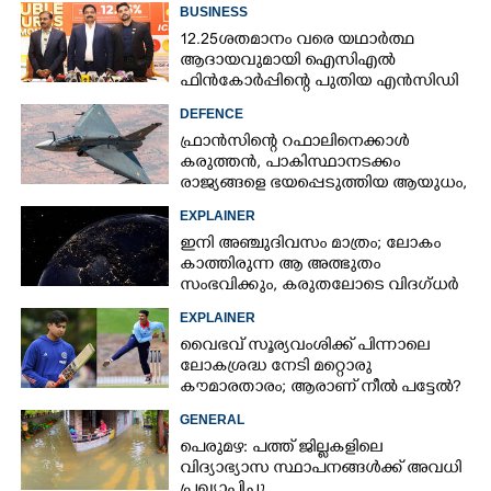
BUSINESS
12.25ശതമാനം വരെ യഥാർത്ഥ
ആദായവുമായി ഐസിഎൽ
ഫിൻകോർപ്പിന്റെ പുതിയ എൻസിഡി
ഇഷ്യു ആരംഭിക്കുന്നു
DEFENCE
ഫ്രാൻസിന്റെ റഫാലിനെക്കാൾ
കരുത്തൻ,​ പാകിസ്ഥാനടക്കം
രാജ്യങ്ങളെ ഭയപ്പെടുത്തിയ ആയുധം,​
ഇന്ത്യ നിർമ്മിച്ച എണ്ണം 100ലേക്ക്
EXPLAINER
ഇനി അഞ്ചുദിവസം മാത്രം; ലോകം
കാത്തിരുന്ന ആ അത്ഭുതം
സംഭവിക്കും, കരുതലോടെ വിദഗ്ധർ
EXPLAINER
വൈഭവ് സൂര്യവംശിക്ക് പിന്നാലെ
ലോകശ്രദ്ധ നേടി മറ്റൊരു
കൗമാരതാരം; ആരാണ് നീൽ പട്ടേൽ?
GENERAL
പെരുമഴ: പത്ത് ജില്ലകളിലെ
വിദ്യാഭ്യാസ സ്ഥാപനങ്ങൾക്ക് അവധി
പ്രഖ്യാപിച്ചു.