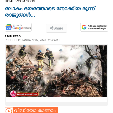
HOME /
ZOOM /
ZOOM
CINEMA
ലോകം ഭയത്തോടെ നോക്കിയ മൂന്ന്
രാജ്യങ്ങൾ...
OPINION
Share
PHOTOS
1 MIN READ
PUBLISHED: JANUARY 02, 2026 02:52 AM IST
LIFESTYLE
SPIRITUAL
INFO+
ART
ASTRO
വീഡിയോ കാണാം