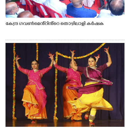
കേന്ദ്ര ഗവൺമെൻ്റിൻ്റെ തൊഴിലാളി കർഷക