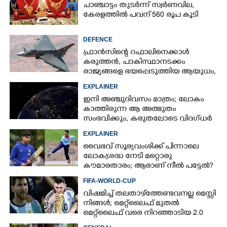
ചാഞ്ചാട്ടം തുടർന്ന് സ്വർണവില,
കേരളത്തിൽ പവന് 560 രൂപ കൂടി
DEFENCE
ഫ്രാൻസിന്റെ റഫാലിനെക്കാൾ
കരുത്തൻ,​ പാകിസ്ഥാനടക്കം
രാജ്യങ്ങളെ ഭയപ്പെടുത്തിയ ആയുധം,​
ഇന്ത്യ നിർമ്മിച്ച എണ്ണം 100ലേക്ക്
EXPLAINER
ഇനി അഞ്ചുദിവസം മാത്രം; ലോകം
കാത്തിരുന്ന ആ അത്ഭുതം
സംഭവിക്കും, കരുതലോടെ വിദഗ്ധർ
EXPLAINER
വൈഭവ് സൂര്യവംശിക്ക് പിന്നാലെ
ലോകശ്രദ്ധ നേടി മറ്റൊരു
കൗമാരതാരം; ആരാണ് നീൽ പട്ടേൽ?
FIFA-WORLD-CUP
വിഷമിച്ച് തലതാഴ്‌ത്തേണ്ടവനല്ല മെസ്സി
നിങ്ങള്‍; മെറ്റ്‌ലൈഫ് മുതല്‍
മെറ്റ്‌ലൈഫ് വരെ നിറഞ്ഞാടിയ 2.0