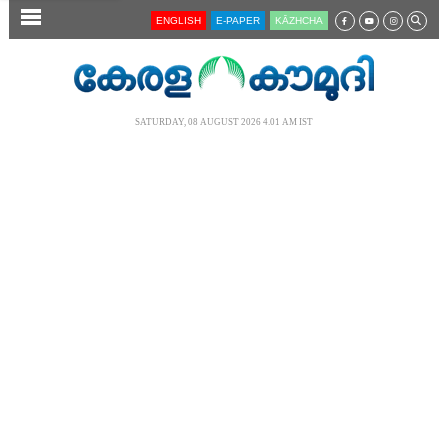
SECTIONS
ENGLISH
E-PAPER
KĀZHCHA
HOME
LATEST
SATURDAY, 08 AUGUST 2026 4.01 AM IST
AUDIO
NOTIFIED NEWS
POLL
KERALA
LOCAL
NEWS 360
CASE DIARY