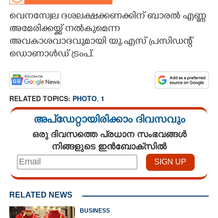
വെനസ്വേല ദശലക്ഷക്കണക്കിന് ബാരൽ എണ്ണ
CARTOONS
അമേരിക്കയ്ക്ക് നല്‍കുമെന്ന
അവകാശവാദവുമായി യു.എസ് പ്രസിഡന്റ്
LITERATURE
ഡൊണാൾഡ് ട്രംപ്.
ZOOM
RELATED TOPICS:
PHOTO
,
1
CONTACT US
അപ്ഡേറ്റായിരിക്കാം ദിവസവും
ഒരു ദിവസത്തെ പ്രധാന സംഭവങ്ങൾ
നിങ്ങളുടെ ഇൻബോക്സിൽ
RELATED NEWS
BUSINESS