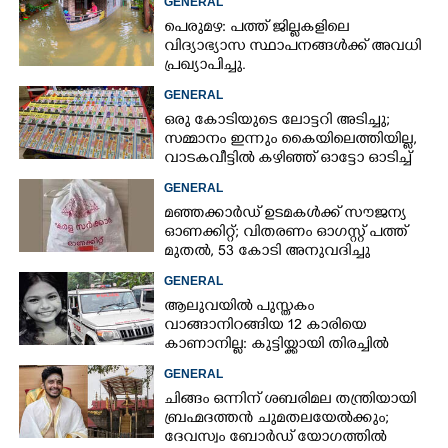
GENERAL
പെരുമഴ: പത്ത് ജില്ലകളിലെ
വിദ്യാഭ്യാസ സ്ഥാപനങ്ങൾക്ക് അവധി
പ്രഖ്യാപിച്ചു.
GENERAL
ഒരു കോടിയുടെ ലോട്ടറി അടിച്ചു;
സമ്മാനം ഇന്നും കൈയിലെത്തിയില്ല,
വാടകവീട്ടിൽ കഴിഞ്ഞ് ഓട്ടോ ഓടിച്ച്
73കാരൻ
GENERAL
മഞ്ഞക്കാർഡ് ഉടമകൾക്ക് സൗജന്യ
ഓണക്കിറ്റ്; വിതരണം ഓഗസ്റ്റ് പത്ത്
മുതൽ, 53 കോടി അനുവദിച്ചു
GENERAL
ആലുവയിൽ പുസ്തകം
വാങ്ങാനിറങ്ങിയ 12 കാരിയെ
കാണാനില്ല: കുട്ടിയ്ക്കായി തിരച്ചിൽ
GENERAL
ചിങ്ങം ഒന്നിന് ശബരിമല തന്ത്രിയായി
ബ്രഹ്മദത്തൻ ചുമതലയേൽക്കും;
ദേവസ്വം ബോർഡ് യോഗത്തിൽ