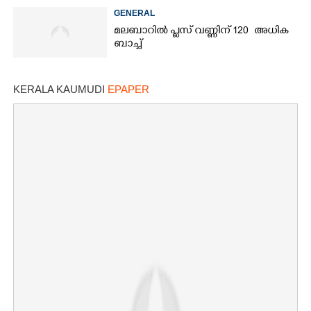
തീരുമാനം
GENERAL
മലബാറിൽ പ്ലസ് വണ്ണിന് 120 അധിക
ബാച്ച്
KERALA KAUMUDI
EPAPER