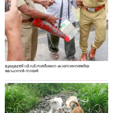
മുഖ്യമന്ത്രി വി.ഡി.സതീശനെ കാണാനെത്തിയ
മോഹനൻ നായർ