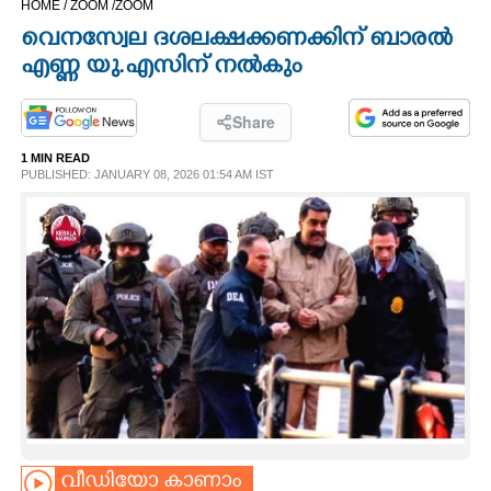
HOME /
ZOOM /
ZOOM
CINEMA
വെനസ്വേല ദശലക്ഷക്കണക്കിന് ബാരൽ
എണ്ണ യു.എസിന് നല്‍കും
OPINION
Share
PHOTOS
1 MIN READ
PUBLISHED: JANUARY 08, 2026 01:54 AM IST
LIFESTYLE
SPIRITUAL
INFO+
ART
ASTRO
വീഡിയോ കാണാം