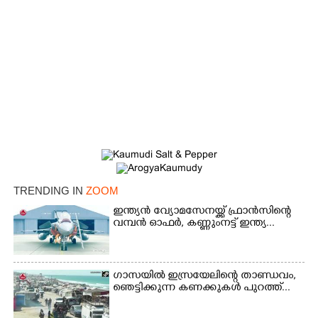
TRENDING IN
ZOOM
ഇന്ത്യൻ വ്യോമസേനയ്ക്ക് ഫ്രാൻസിന്റെ
വമ്പൻ ഓഫർ, കണ്ണുംനട്ട് ഇന്ത്യ...
×
Share this link
ഗാസയിൽ ഇസ്രയേലിന്റെ താണ്ഡവം,
ഞെട്ടിക്കുന്ന കണക്കുകൾ പുറത്ത്...