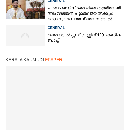
GENERAL
ചിങ്ങം ഒന്നിന് ശബരിമല തന്ത്രിയായി
ബ്രഹ്മദത്തൻ ചുമതലയേൽക്കും;
ദേവസ്വം ബോർഡ് യോഗത്തിൽ
തീരുമാനം
GENERAL
മലബാറിൽ പ്ലസ് വണ്ണിന് 120 അധിക
ബാച്ച്
KERALA KAUMUDI
EPAPER