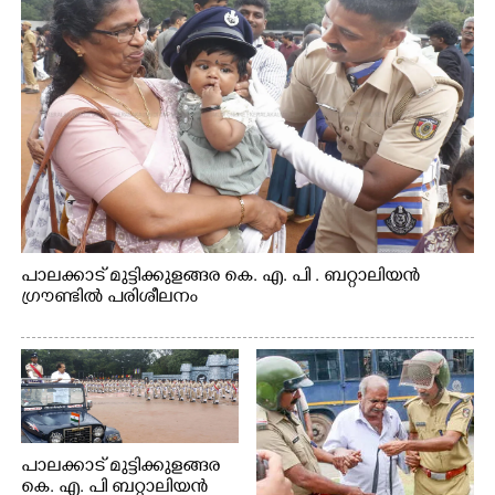
പാലക്കാട് മുട്ടിക്കുളങ്ങര കെ. എ. പി . ബറ്റാലിയൻ
ഗ്രൗണ്ടിൽ പരിശീലനം
പാലക്കാട് മുട്ടിക്കുളങ്ങര
കെ. എ. പി ബറ്റാലിയൻ