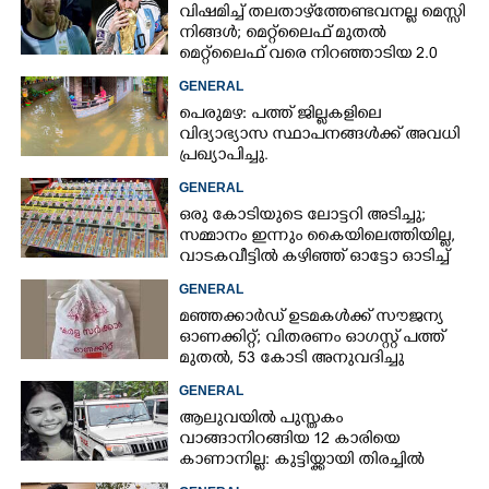
വിഷമിച്ച് തലതാഴ്‌ത്തേണ്ടവനല്ല മെസ്സി
നിങ്ങള്‍; മെറ്റ്‌ലൈഫ് മുതല്‍
മെറ്റ്‌ലൈഫ് വരെ നിറഞ്ഞാടിയ 2.0
GENERAL
പെരുമഴ: പത്ത് ജില്ലകളിലെ
വിദ്യാഭ്യാസ സ്ഥാപനങ്ങൾക്ക് അവധി
പ്രഖ്യാപിച്ചു.
GENERAL
ഒരു കോടിയുടെ ലോട്ടറി അടിച്ചു;
സമ്മാനം ഇന്നും കൈയിലെത്തിയില്ല,
വാടകവീട്ടിൽ കഴിഞ്ഞ് ഓട്ടോ ഓടിച്ച്
73കാരൻ
GENERAL
മഞ്ഞക്കാർഡ് ഉടമകൾക്ക് സൗജന്യ
ഓണക്കിറ്റ്; വിതരണം ഓഗസ്റ്റ് പത്ത്
മുതൽ, 53 കോടി അനുവദിച്ചു
GENERAL
ആലുവയിൽ പുസ്തകം
വാങ്ങാനിറങ്ങിയ 12 കാരിയെ
കാണാനില്ല: കുട്ടിയ്ക്കായി തിരച്ചിൽ