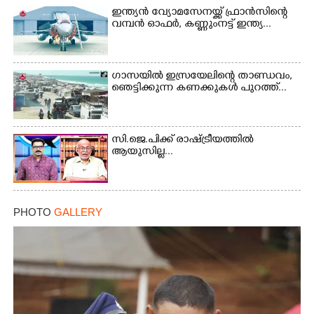
ഇന്ത്യൻ വ്യോമസേനയ്ക്ക് ഫ്രാൻസിന്റെ
വമ്പൻ ഓഫർ, കണ്ണുംനട്ട് ഇന്ത്യ...
Copy Link
ഗാസയിൽ ഇസ്രയേലിന്റെ താണ്ഡവം,
ഞെട്ടിക്കുന്ന കണക്കുകൾ പുറത്ത്...
സി.ജെ.പിക്ക് രാഷ്ട്രീയത്തിൽ
ആയുസില്ല...
PHOTO
GALLERY