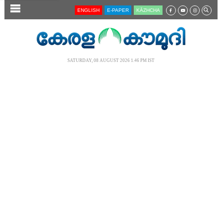
SECTIONS
ENGLISH
E-PAPER
KĀZHCHA
HOME
LATEST
SATURDAY, 08 AUGUST 2026 1.46 PM IST
AUDIO
NOTIFIED NEWS
POLL
KERALA
LOCAL
NEWS 360
CASE DIARY