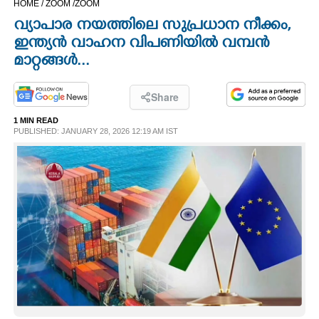
HOME /
ZOOM /
ZOOM
CINEMA
വ്യാപാര നയത്തിലെ സുപ്രധാന നീക്കം,
ഇന്ത്യൻ വാഹന വിപണിയിൽ വമ്പൻ
OPINION
മാറ്റങ്ങൾ...
PHOTOS
Share
1 MIN READ
PUBLISHED: JANUARY 28, 2026 12:19 AM IST
LIFESTYLE
SPIRITUAL
INFO+
ART
ASTRO