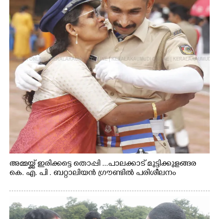
അമ്മയ്ക്ക് ഇരിക്കട്ടെ തൊപ്പി ...പാലക്കാട് മുട്ടിക്കുളങ്ങര
കെ. എ. പി . ബറ്റാലിയൻ ഗ്രൗണ്ടിൽ പരിശീലനം