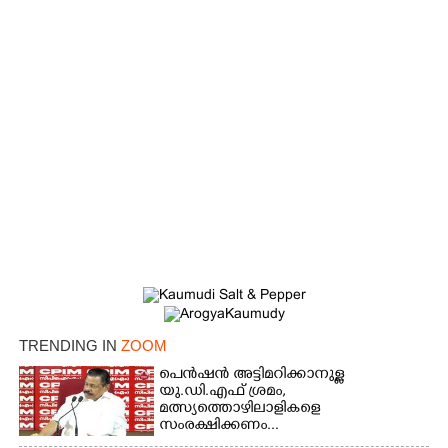
TRENDING IN
ZOOM
പെൻഷൻ അട്ടിമറിക്കാനുള്ള
യു.ഡി.എഫ് ശ്രമം,
മത്സ്യത്തൊഴിലാളികളെ
×
സംരക്ഷിക്കണം...
Share this link