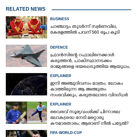
RELATED NEWS
BUSINESS
ചാഞ്ചാട്ടം തുടർന്ന് സ്വർണവില,
കേരളത്തിൽ പവന് 560 രൂപ കൂടി
DEFENCE
ഫ്രാൻസിന്റെ റഫാലിനെക്കാൾ
കരുത്തൻ,​ പാകിസ്ഥാനടക്കം
രാജ്യങ്ങളെ ഭയപ്പെടുത്തിയ ആയുധം,​
ഇന്ത്യ നിർമ്മിച്ച എണ്ണം 100ലേക്ക്
EXPLAINER
ഇനി അഞ്ചുദിവസം മാത്രം; ലോകം
കാത്തിരുന്ന ആ അത്ഭുതം
സംഭവിക്കും, കരുതലോടെ വിദഗ്ധർ
EXPLAINER
വൈഭവ് സൂര്യവംശിക്ക് പിന്നാലെ
ലോകശ്രദ്ധ നേടി മറ്റൊരു
കൗമാരതാരം; ആരാണ് നീൽ പട്ടേൽ?
FIFA-WORLD-CUP