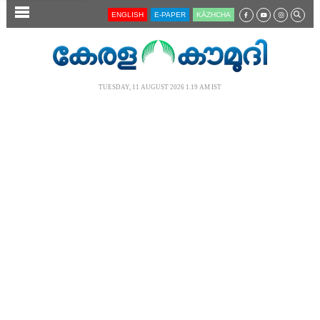
SECTIONS
ENGLISH
E-PAPER
KĀZHCHA
HOME
LATEST
TUESDAY, 11 AUGUST 2026 1.19 AM IST
AUDIO
NOTIFIED NEWS
POLL
KERALA
LOCAL
NEWS 360
CASE DIARY