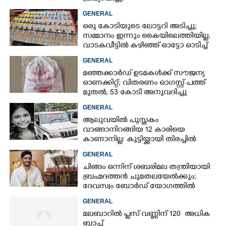
GENERAL
ഒരു കോടിയുടെ ലോട്ടറി അടിച്ചു;
സമ്മാനം ഇന്നും കൈയിലെത്തിയില്ല,
വാടകവീട്ടിൽ കഴിഞ്ഞ് ഓട്ടോ ഓടിച്ച്
73കാരൻ
GENERAL
മഞ്ഞക്കാർഡ് ഉടമകൾക്ക് സൗജന്യ
ഓണക്കിറ്റ്; വിതരണം ഓഗസ്റ്റ് പത്ത്
മുതൽ, 53 കോടി അനുവദിച്ചു
GENERAL
ആലുവയിൽ പുസ്തകം
വാങ്ങാനിറങ്ങിയ 12 കാരിയെ
കാണാനില്ല: കുട്ടിയ്ക്കായി തിരച്ചിൽ
GENERAL
ചിങ്ങം ഒന്നിന് ശബരിമല തന്ത്രിയായി
ബ്രഹ്മദത്തൻ ചുമതലയേൽക്കും;
ദേവസ്വം ബോർഡ് യോഗത്തിൽ
തീരുമാനം
GENERAL
മലബാറിൽ പ്ലസ് വണ്ണിന് 120 അധിക
ബാച്ച്