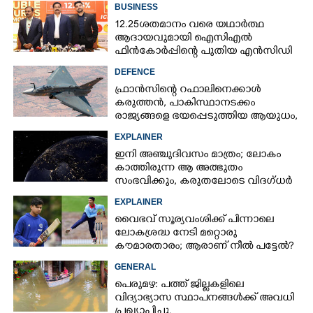
BUSINESS
12.25ശതമാനം വരെ യഥാർത്ഥ
ആദായവുമായി ഐസിഎൽ
ഫിൻകോർപ്പിന്റെ പുതിയ എൻസിഡി
ഇഷ്യു ആരംഭിക്കുന്നു
DEFENCE
ഫ്രാൻസിന്റെ റഫാലിനെക്കാൾ
കരുത്തൻ,​ പാകിസ്ഥാനടക്കം
രാജ്യങ്ങളെ ഭയപ്പെടുത്തിയ ആയുധം,​
ഇന്ത്യ നിർമ്മിച്ച എണ്ണം 100ലേക്ക്
EXPLAINER
ഇനി അഞ്ചുദിവസം മാത്രം; ലോകം
കാത്തിരുന്ന ആ അത്ഭുതം
സംഭവിക്കും, കരുതലോടെ വിദഗ്ധർ
EXPLAINER
വൈഭവ് സൂര്യവംശിക്ക് പിന്നാലെ
ലോകശ്രദ്ധ നേടി മറ്റൊരു
കൗമാരതാരം; ആരാണ് നീൽ പട്ടേൽ?
GENERAL
പെരുമഴ: പത്ത് ജില്ലകളിലെ
വിദ്യാഭ്യാസ സ്ഥാപനങ്ങൾക്ക് അവധി
പ്രഖ്യാപിച്ചു.