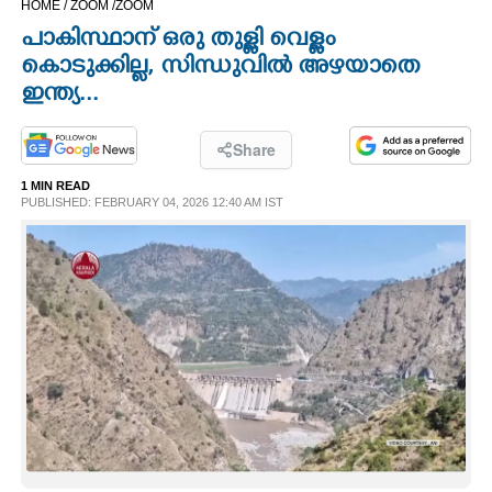
HOME /
ZOOM /
ZOOM
CINEMA
പാകിസ്ഥാന് ഒരു തുള്ളി വെള്ളം
കൊടുക്കില്ല, സിന്ധുവിൽ അഴയാതെ
OPINION
ഇന്ത്യ...
PHOTOS
Share
1 MIN READ
PUBLISHED: FEBRUARY 04, 2026 12:40 AM IST
LIFESTYLE
SPIRITUAL
INFO+
ART
ASTRO