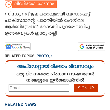
വീഡിയോ കാണാം
CARTOONS
സിന്ധു നദീജല കരാറുമായി ബന്ധപ്പെട്ട്
പാകിസ്ഥാന്റെ പരാതിയിൽ ഹേഗിലെ
LITERATURE
ആർബിട്രേഷൻ കോടതി പുറപ്പെടുവിച്ച
ഉത്തരവുകൾ ഇന്ത്യ തള്ളി
ZOOM
CONTACT US
RELATED TOPICS:
PHOTO
,
1
അപ്ഡേറ്റായിരിക്കാം ദിവസവും
ഒരു ദിവസത്തെ പ്രധാന സംഭവങ്ങൾ
നിങ്ങളുടെ ഇൻബോക്സിൽ
RELATED NEWS