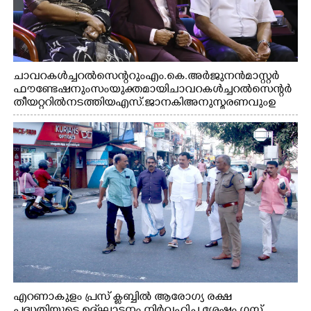
ചാവറ കൾച്ചറൽ സെന്ററും എം.കെ. അർജുനൻ മാസ്റ്റർ
ഫൗണ്ടേഷനും സംയുക്തമായി ചാവറ കൾച്ചറൽ സെന്റർ
തീയറ്ററിൽ നടത്തിയ എസ്. ജാനകി അനുസ്മരണവും ഉ
ദ്ഘാടനം ചെയ്യാനെത്തിയ സംഗീത സംവിധായകൻ ജെറി
അമൽദേവ്, ഗായിക ജെൻസി, എം.കെ. അർജുനൻ
ഫൗണ്ടേഷൻ ചെയർമാൻ ഡോ. രാധാകൃഷ്ണൻ എന്നിവർ
എറണാകുളം പ്രസ് ക്ലബ്ബിൽ ആരോഗ്യ രക്ഷ