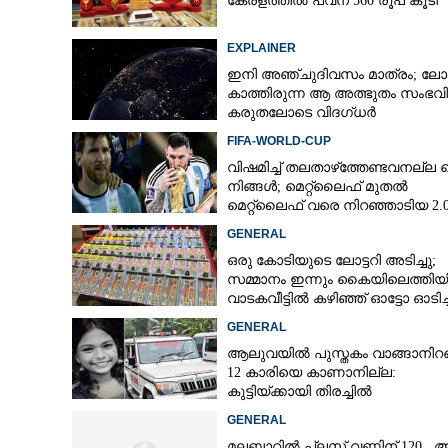
കേരളത്തിൽ പവന് 560 രൂപ കൂടി
EXPLAINER
ഇനി അഞ്ചുദിവസം മാത്രം; ലോ
കാത്തിരുന്ന ആ അത്ഭുതം സംഭവിക
കരുതലോടെ വിദഗ്ധർ
FIFA-WORLD-CUP
വിഷമിച്ച് തലതാഴ്‌ത്തേണ്ടവനല്ല മ
നിങ്ങള്‍; മെറ്റ്‌ലൈഫ് മുതല്‍
മെറ്റ്‌ലൈഫ് വരെ നിറഞ്ഞാടിയ 2.
GENERAL
ഒരു കോടിയുടെ ലോട്ടറി അടിച്ചു;
സമ്മാനം ഇന്നും കൈയിലെത്തിയി
വാടകവീട്ടിൽ കഴിഞ്ഞ് ഓട്ടോ ഓടിച്ച
73കാരൻ
GENERAL
ആലുവയിൽ പുസ്തകം വാങ്ങാനിറങ
12 കാരിയെ കാണാനില്ല:
കുട്ടിയ്ക്കായി തിരച്ചിൽ
GENERAL
മലബാറിൽ പ്ലസ് വണ്ണിന് 120 