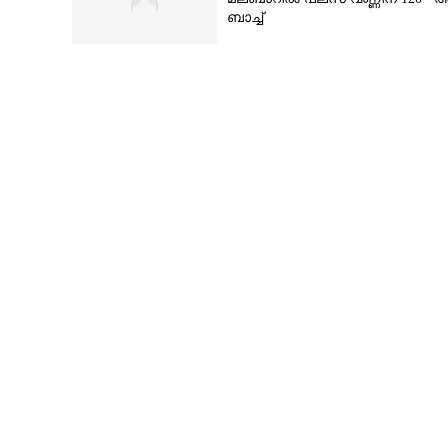
ബാച്ച്
റഷ്യ വിട്ട് സ
നീക്കത്തിൽ പുതിയ ട