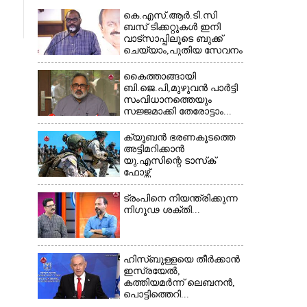
കെ.എസ്.ആർ.ടി.സി
ബസ് ടിക്കറ്റുകൾ ഇനി
വാട്സാപ്പിലൂടെ ബുക്ക്
ചെയ്യാം,പുതിയ സേവനം
×
തുടങ്ങി...
കൈത്താങ്ങായി
ബി.ജെ.പി,മുഴുവൻ പാർട്ടി
സംവിധാനത്തെയും
സജ്ജമാക്കി തേരോട്ടാം...
ക്യൂബൻ ഭരണകൂടത്തെ
അട്ടിമറിക്കാൻ
യു.എസിന്റെ ടാസ്‌ക്
ഫോഴ്സ്
ട്രംപിനെ നിയന്ത്രിക്കുന്ന
നിഗൂഢ ശക്തി...
ഹിസ്ബുള്ളയെ തീർക്കാൻ
ഇസ്രയേൽ,
കത്തിയമർന്ന് ലെബനൻ,
പൊട്ടിത്തെറി...