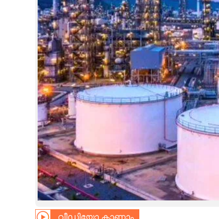
CINEMA
OPINION
PHOTOS
LIFESTYLE
SPIRITUAL
INFO+
ART
ASTRO
വീഡിയോ കാണാം