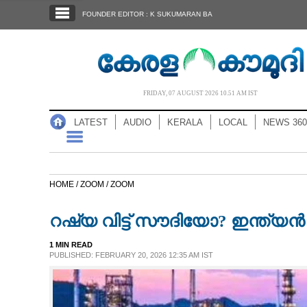
SECTIONS
FOUNDER EDITOR : K SUKUMARAN BA
HOME
LATEST
AUDIO
FRIDAY, 07 AUGUST 2026 10.51 AM IST
NOTIFIED NEWS
LATEST
AUDIO
KERALA
LOCAL
NEWS 360
POLL
KERALA
HOME /
ZOOM /
ZOOM
LOCAL
റഷ്യ വിട്ട് സൗദിയോ? ഇന്ത്യൻ എണ്
NEWS 360
1 MIN READ
PUBLISHED: FEBRUARY 20, 2026 12:35 AM IST
CASE DIARY