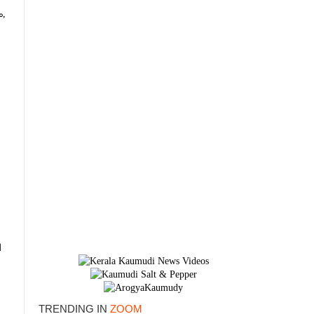
​
ി
TRENDING IN
ZOOM