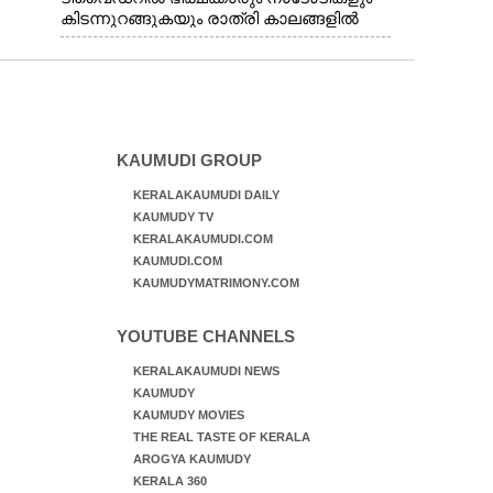
കിടന്നുറങ്ങുകയും രാത്രി കാലങ്ങളിൽ
മദ്യപിക്കുകയും പൊതുജനങ്ങൾക്കും
വാഹനത്തിൽ പോകുന്നവർക്കും ബുദ്ധിമുട്ട്
ഉണ്ടായ സാഹചര്യത്തിൽ അധികാരികൾ
കമ്പി കൊണ്ട് മറച്ച വേലി ചാടികടക്കുന്ന
നാടോടി സ്ത്രീ
KAUMUDI GROUP
KERALAKAUMUDI DAILY
KAUMUDY TV
KERALAKAUMUDI.COM
KAUMUDI.COM
KAUMUDYMATRIMONY.COM
YOUTUBE CHANNELS
KERALAKAUMUDI NEWS
KAUMUDY
KAUMUDY MOVIES
THE REAL TASTE OF KERALA
AROGYA KAUMUDY
KERALA 360