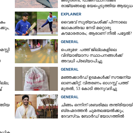
കരുത്തൻ,​ പാകിസ്ഥാനടക്കം
രാജ്യങ്ങളെ ഭയപ്പെടുത്തിയ ആയുധം,
ഇന്ത്യ നിർമ്മിച്ച എണ്ണം 100ലേക്ക്
EXPLAINER
കം
വൈഭവ് സൂര്യവംശിക്ക് പിന്നാലെ
്കും,
ലോകശ്രദ്ധ നേടി മറ്റൊരു
കൗമാരതാരം; ആരാണ് നീൽ പട്ടേൽ?
GENERAL
െസ്സി
പെരുമഴ: പത്ത് ജില്ലകളിലെ
വിദ്യാഭ്യാസ സ്ഥാപനങ്ങൾക്ക്
0
അവധി പ്രഖ്യാപിച്ചു.
GENERAL
മഞ്ഞക്കാർഡ് ഉടമകൾക്ക് സൗജന്യ
ല്ല,
ഓണക്കിറ്റ്; വിതരണം ഓഗസ്റ്റ് പത്ത്
്
മുതൽ, 53 കോടി അനുവദിച്ചു
GENERAL
്ങിയ
ചിങ്ങം ഒന്നിന് ശബരിമല തന്ത്രിയായ
ബ്രഹ്മദത്തൻ ചുമതലയേൽക്കും;
ദേവസ്വം ബോർഡ് യോഗത്തിൽ
തീരുമാനം
അധിക