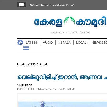
SECTIONS
FOUNDER EDITOR : K SUKUMARAN BA
HOME
LATEST
AUDIO
FRIDAY, 07 AUGUST 2026 7.29 AM IST
NOTIFIED NEWS
LATEST
AUDIO
KERALA
LOCAL
NEWS 360
POLL
KERALA
HOME /
ZOOM /
ZOOM
LOCAL
വെല്ലുവിളിച്ച് ഇറാൻ, ആണവ ചർ
NEWS 360
1 MIN READ
PUBLISHED: FEBRUARY 26, 2026 03:39 AM IST
CASE DIARY