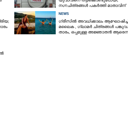
ൽ
യുവാവിനെ തട്ടിക്കൊണ്ടുപോയി;
നഗ്നചിത്രങ്ങൾ പകർത്തി മാതാവിന്
അയച്ചു
NEWS
രിയ;
ഗ്രീസിൽ അവധിക്കാലം ആഘോഷിച്ച
താരം
മലൈക ,​ ഗ്ലാമർ ചിത്രങ്ങൾ പങ്കുവച്
താരം,​ ഒപ്പമുള്ള അജ്ഞാതൻ ആരെന്ന
ആരാധകർ
ിൽ
Share this link