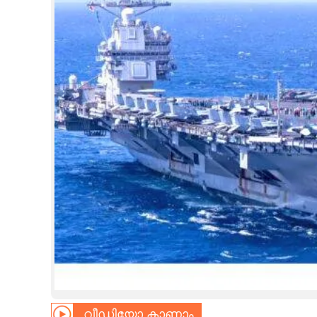
CINEMA
OPINION
PHOTOS
LIFESTYLE
SPIRITUAL
INFO+
ART
ASTRO
വീഡിയോ കാണാം