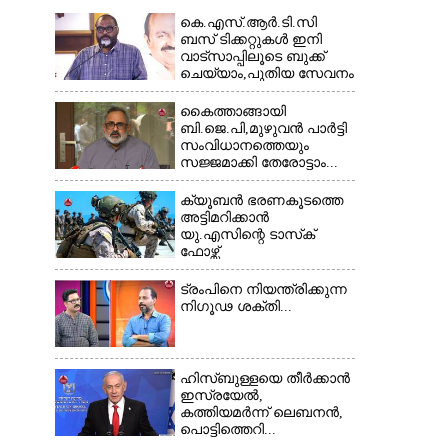
കെ.എസ്.ആർ.ടി.സി
ബസ് ടിക്കറ്റുകൾ ഇനി
വാട്സാപ്പിലൂടെ ബുക്ക്
ചെയ്യാം,പുതിയ സേവനം
തുടങ്ങി...
കൈത്താങ്ങായി
ബി.ജെ.പി,മുഴുവൻ പാർട്ടി
സംവിധാനത്തെയും
സജ്ജമാക്കി തേരോട്ടാം...
ക്യൂബൻ ഭരണകൂടത്തെ
അട്ടിമറിക്കാൻ
യു.എസിന്റെ ടാസ്‌ക്
ഫോഴ്സ്
ട്രംപിനെ നിയന്ത്രിക്കുന്ന
നിഗൂഢ ശക്തി...
ഹിസ്ബുള്ളയെ തീർക്കാൻ
ഇസ്രയേൽ,
കത്തിയമർന്ന് ലെബനൻ,
പൊട്ടിത്തെറി...