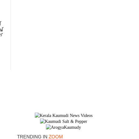
്
ച്
്
×
TRENDING IN
ZOOM