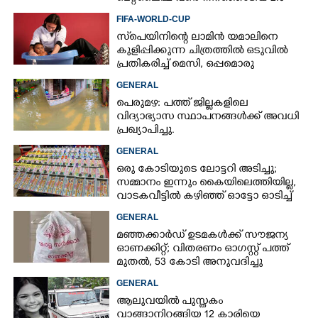
FIFA-WORLD-CUP
സ്‌പെയിനിന്റെ ലാമിൻ യമാലിനെ
കുളിപ്പിക്കുന്ന ചിത്രത്തിൽ ഒടുവിൽ
പ്രതികരിച്ച് മെസി, ഒപ്പമൊരു
മുന്നറിയിപ്പും
GENERAL
പെരുമഴ: പത്ത് ജില്ലകളിലെ
വിദ്യാഭ്യാസ സ്ഥാപനങ്ങൾക്ക് അവധി
പ്രഖ്യാപിച്ചു.
GENERAL
ഒരു കോടിയുടെ ലോട്ടറി അടിച്ചു;
സമ്മാനം ഇന്നും കൈയിലെത്തിയില്ല,
വാടകവീട്ടിൽ കഴിഞ്ഞ് ഓട്ടോ ഓടിച്ച്
73കാരൻ
GENERAL
മഞ്ഞക്കാർഡ് ഉടമകൾക്ക് സൗജന്യ
ഓണക്കിറ്റ്; വിതരണം ഓഗസ്റ്റ് പത്ത്
മുതൽ, 53 കോടി അനുവദിച്ചു
GENERAL
ആലുവയിൽ പുസ്തകം
വാങ്ങാനിറങ്ങിയ 12 കാരിയെ