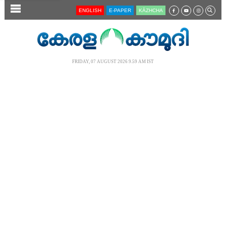
SECTIONS
ENGLISH
E-PAPER
KĀZHCHA
HOME
LATEST
FRIDAY, 07 AUGUST 2026 9.59 AM IST
AUDIO
NOTIFIED NEWS
POLL
KERALA
LOCAL
NEWS 360
CASE DIARY