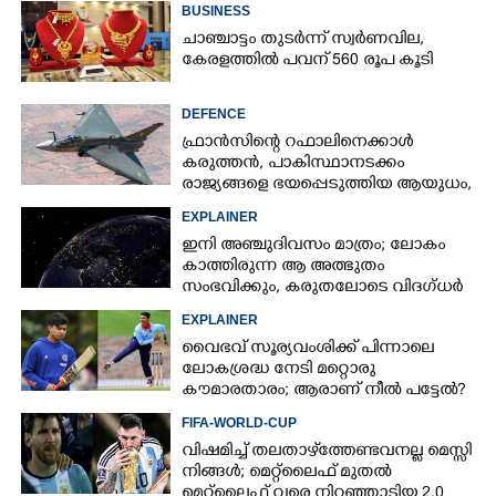
BUSINESS
ചാഞ്ചാട്ടം തുടർന്ന് സ്വർണവില,
കേരളത്തിൽ പവന് 560 രൂപ കൂടി
DEFENCE
ഫ്രാൻസിന്റെ റഫാലിനെക്കാൾ
കരുത്തൻ,​ പാകിസ്ഥാനടക്കം
രാജ്യങ്ങളെ ഭയപ്പെടുത്തിയ ആയുധം,​
ഇന്ത്യ നിർമ്മിച്ച എണ്ണം 100ലേക്ക്
EXPLAINER
ഇനി അഞ്ചുദിവസം മാത്രം; ലോകം
കാത്തിരുന്ന ആ അത്ഭുതം
സംഭവിക്കും, കരുതലോടെ വിദഗ്ധർ
EXPLAINER
വൈഭവ് സൂര്യവംശിക്ക് പിന്നാലെ
ലോകശ്രദ്ധ നേടി മറ്റൊരു
കൗമാരതാരം; ആരാണ് നീൽ പട്ടേൽ?
FIFA-WORLD-CUP
വിഷമിച്ച് തലതാഴ്‌ത്തേണ്ടവനല്ല മെസ്സി
നിങ്ങള്‍; മെറ്റ്‌ലൈഫ് മുതല്‍
മെറ്റ്‌ലൈഫ് വരെ നിറഞ്ഞാടിയ 2.0