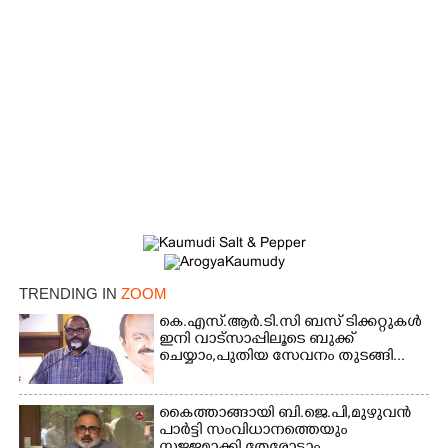
TRENDING IN
ZOOM
കെ.എസ്.ആർ.ടി.സി ബസ് ടിക്കറ്റുകൾ
ഇനി വാട്സാപ്പിലൂടെ ബുക്ക്
ചെയ്യാം,പുതിയ സേവനം തുടങ്ങി...
കൈത്താങ്ങായി ബി.ജെ.പി,മുഴുവൻ
പാർട്ടി സംവിധാനത്തെയും