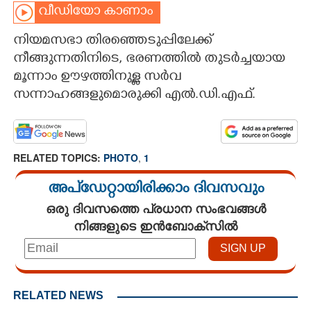
വീഡിയോ കാണാം
CARTOONS
നിയമസഭാ തിരഞ്ഞെടുപ്പിലേക്ക്
നീങ്ങുന്നതിനിടെ, ഭരണത്തിൽ തുടർച്ചയായ
LITERATURE
മൂന്നാം ഊഴത്തിനുള്ള സർവ
സന്നാഹങ്ങളുമൊരുക്കി എൽ.ഡി.എഫ്.
ZOOM
CONTACT US
RELATED TOPICS:
PHOTO
,
1
അപ്ഡേറ്റായിരിക്കാം ദിവസവും
ഒരു ദിവസത്തെ പ്രധാന സംഭവങ്ങൾ
നിങ്ങളുടെ ഇൻബോക്സിൽ
RELATED NEWS