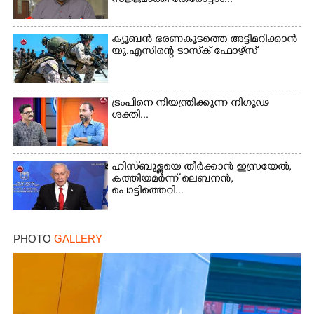
സജ്ജമാക്കി തേരോട്ടാം...
×
Share this link
ക്യൂബൻ ഭരണകൂടത്തെ അട്ടിമറിക്കാൻ
യു.എസിന്റെ ടാസ്‌ക് ഫോഴ്സ്
ട്രംപിനെ നിയന്ത്രിക്കുന്ന നിഗൂഢ
ശക്തി...
Copy Link
ഹിസ്ബുള്ളയെ തീർക്കാൻ ഇസ്രയേൽ,
കത്തിയമർന്ന് ലെബനൻ,
പൊട്ടിത്തെറി...
PHOTO
GALLERY