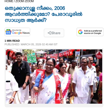
HOME /
ZOOM /
ZOOM
CINEMA
ഒതുക്കാനുള്ള നീക്കം, 2006
ആവർത്തിക്കുമോ? പേരാവൂരിൽ
OPINION
സാധ്യത ആർക്ക്‌?
PHOTOS
Share
1 MIN READ
PUBLISHED: MARCH 05, 2026 02:40 AM IST
LIFESTYLE
SPIRITUAL
INFO+
ART
ASTRO