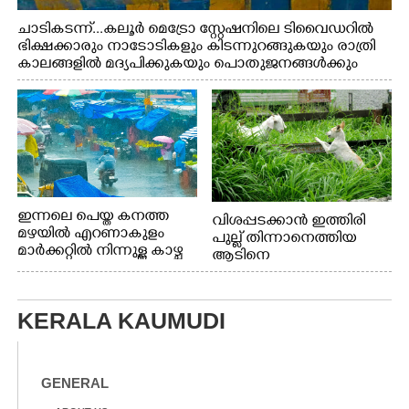
ചാടികടന്ന്...കലൂർ മെട്രോ സ്റ്റേഷനിലെ ടിവൈഡറിൽ
ഭിക്ഷക്കാരും നാടോടികളും കിടന്നുറങ്ങുകയും രാത്രി
കാലങ്ങളിൽ മദ്യപിക്കുകയും പൊതുജനങ്ങൾക്കും
വാഹനത്തിൽ പോകുന്നവർക്കും ബുദ്ധിമുട്ട് ഉണ്ടായ
സാഹചര്യത്തിൽ അധികാരികൾ കമ്പി കൊണ്ട് മറച്ച
വേലി ചാടികടക്കുന്ന നാടോടി സ്ത്രീ
ഇന്നലെ പെയ്ത കനത്ത
വിശപ്പടക്കാൻ ഇത്തിരി
മഴയിൽ എറണാകുളം
പുല്ല് തിന്നാനെത്തിയ
മാർക്കറ്റിൽ നിന്നുള്ള കാഴ്ച
ആടിനെ
ആക്രമിക്കാനൊരുങ്ങുന്ന
തെരുവ് നായ.
എറണാകുളം
KERALA KAUMUDI
വാത്തുരുത്തിയിൽ
നിന്നുള്ള കാഴ്ച
GENERAL