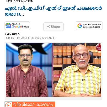
HOME /
ZOOM /
ZOOM
CINEMA
എൽ.ഡി.എഫിന് എതിര് ഇടത് പക്ഷക്കാർ
തന്നെ...
OPINION
Share
PHOTOS
1 MIN READ
PUBLISHED: MARCH 26, 2026 12:29 AM IST
LIFESTYLE
SPIRITUAL
INFO+
ART
ASTRO
വീഡിയോ കാണാം