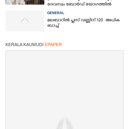
ദേവസ്വം ബോർഡ് യോഗത്തിൽ
തീരുമാനം
GENERAL
മലബാറിൽ പ്ലസ് വണ്ണിന് 120 അധിക
ബാച്ച്
KERALA KAUMUDI
EPAPER