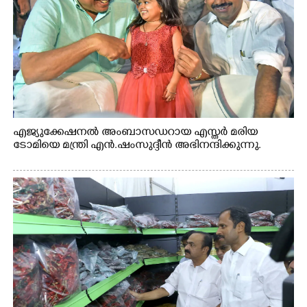
എജ്യുക്കേഷനൽ അംബാസഡറായ എസ്തർ മരിയ
ടോമിയെ മന്ത്രി എൻ.ഷംസുദ്ദീൻ അഭിനന്ദിക്കുന്നു.