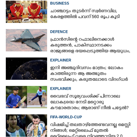
BUSINESS
ചാഞ്ചാട്ടം തുടർന്ന് സ്വർണവില,
കേരളത്തിൽ പവന് 560 രൂപ കൂടി
DEFENCE
ഫ്രാൻസിന്റെ റഫാലിനെക്കാൾ
കരുത്തൻ,​ പാകിസ്ഥാനടക്കം
രാജ്യങ്ങളെ ഭയപ്പെടുത്തിയ ആയുധം,​
ഇന്ത്യ നിർമ്മിച്ച എണ്ണം 100ലേക്ക്
EXPLAINER
ഇനി അഞ്ചുദിവസം മാത്രം; ലോകം
കാത്തിരുന്ന ആ അത്ഭുതം
സംഭവിക്കും, കരുതലോടെ വിദഗ്ധർ
EXPLAINER
വൈഭവ് സൂര്യവംശിക്ക് പിന്നാലെ
ലോകശ്രദ്ധ നേടി മറ്റൊരു
കൗമാരതാരം; ആരാണ് നീൽ പട്ടേൽ?
FIFA-WORLD-CUP
വിഷമിച്ച് തലതാഴ്‌ത്തേണ്ടവനല്ല മെസ്സി
നിങ്ങള്‍; മെറ്റ്‌ലൈഫ് മുതല്‍
മെറ്റ്‌ലൈഫ് വരെ നിറഞ്ഞാടിയ 2.0