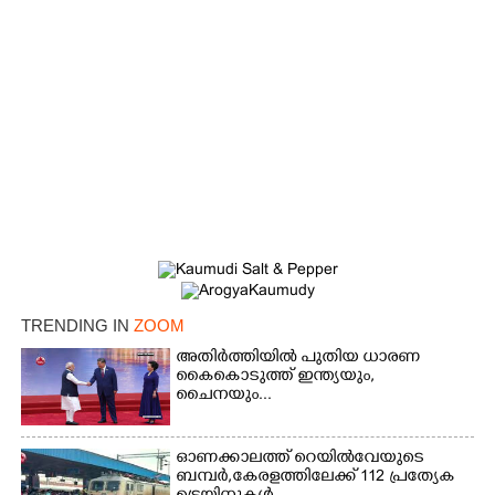
×
Share this link
TRENDING IN
ZOOM
അതിർത്തിയിൽ പുതിയ ധാരണ
കൈകൊടുത്ത് ഇന്ത്യയും,
ചൈനയും...
ഓണക്കാലത്ത് റെയിൽവേയുടെ
Copy Link
ബമ്പർ,കേരളത്തിലേക്ക് 112 പ്രത്യേക