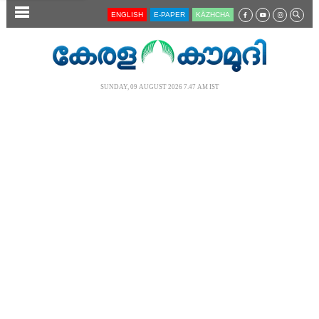
SECTIONS
ENGLISH
E-PAPER
KĀZHCHA
HOME
LATEST
SUNDAY, 09 AUGUST 2026 7.47 AM IST
AUDIO
NOTIFIED NEWS
POLL
KERALA
LOCAL
NEWS 360
CASE DIARY