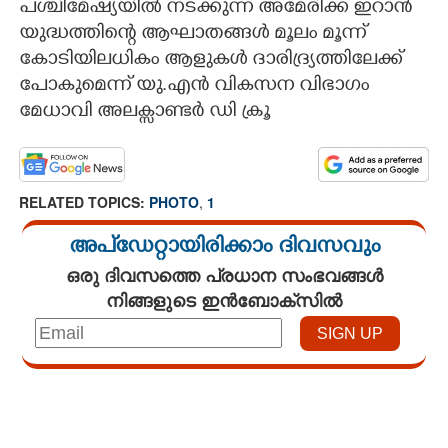
പശ്ചിമേഷ്യയിൽ നടക്കുന്ന അമേരിക്ക ഇറാൻ
യുദ്ധത്തിന്റെ ആഘാതങ്ങൾ മൂലം മൂന്ന്
CARTOONS
കോടിയിലധികം ആളുകൾ ദാരിദ്ര്യത്തിലേക്ക്
പോകുമെന്ന് യു.എൻ വികസന വിഭാഗം
LITERATURE
മേധാവി അലക്സാണ്ടർ ഡി ക്രൂ
ZOOM
RELATED TOPICS:
PHOTO
,
1
CONTACT US
അപ്ഡേറ്റായിരിക്കാം ദിവസവും
ഒരു ദിവസത്തെ പ്രധാന സംഭവങ്ങൾ
നിങ്ങളുടെ ഇൻബോക്സിൽ