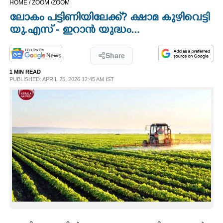
HOME /
ZOOM /
ZOOM
CINEMA
ലോകം പട്ടിണിയിലേക്ക്? ക്ഷാമ കുഴിവെട്ടി
യു.എസ് - ഇറാൻ യുദ്ധം...
OPINION
Share
PHOTOS
1 MIN READ
PUBLISHED: APRIL 25, 2026 12:45 AM IST
LIFESTYLE
SPIRITUAL
INFO+
ART
ASTRO