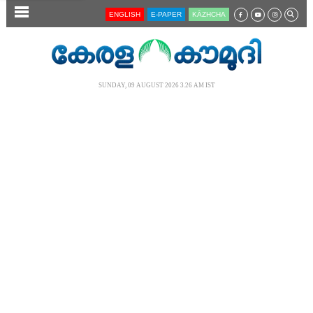
SECTIONS
ENGLISH
E-PAPER
KĀZHCHA
HOME
LATEST
SUNDAY, 09 AUGUST 2026 3.26 AM IST
AUDIO
NOTIFIED NEWS
POLL
KERALA
LOCAL
NEWS 360
CASE DIARY