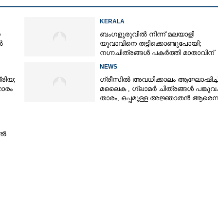
KERALA
െ
ബംഗളൂരുവിൽ നിന്ന് മലയാളി
ൽ
യുവാവിനെ തട്ടിക്കൊണ്ടുപോയി;
നഗ്നചിത്രങ്ങൾ പകർത്തി മാതാവിന്
അയച്ചു
NEWS
രിയ;
ഗ്രീസിൽ അവധിക്കാലം ആഘോഷിച്ച
താരം
മലൈക ,​ ഗ്ലാമർ ചിത്രങ്ങൾ പങ്കുവച്
താരം,​ ഒപ്പമുള്ള അജ്ഞാതൻ ആരെന്ന
ആരാധകർ
ിൽ
Share this link