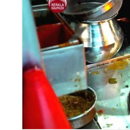
CINEMA
OPINION
PHOTOS
LIFESTYLE
SPIRITUAL
INFO+
ART
ASTRO