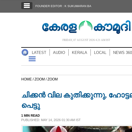
SECTIONS
FOUNDER EDITOR : K SUKUMARAN BA
HOME
LATEST
AUDIO
FRIDAY, 07 AUGUST 2026 4.21 AM IST
NOTIFIED NEWS
LATEST
AUDIO
KERALA
LOCAL
NEWS 360
POLL
KERALA
HOME /
ZOOM /
ZOOM
LOCAL
ചിക്കൻ വില കുതിക്കുന്നു, ഹോ
NEWS 360
പെട്ടു
1 MIN READ
CASE DIARY
PUBLISHED: MAY 14, 2026 01:30 AM IST