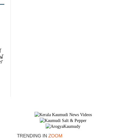
്
ച്
്
×
TRENDING IN
ZOOM