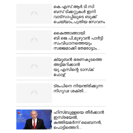
കെ.എസ്.ആർ.ടി.സി
ബസ് ടിക്കറ്റുകൾ ഇനി
വാട്സാപ്പിലൂടെ ബുക്ക്
ചെയ്യാം,പുതിയ സേവനം
തുടങ്ങി...
കൈത്താങ്ങായി
ബി.ജെ.പി,മുഴുവൻ പാർട്ടി
സംവിധാനത്തെയും
സജ്ജമാക്കി തേരോട്ടാം...
ക്യൂബൻ ഭരണകൂടത്തെ
അട്ടിമറിക്കാൻ
യു.എസിന്റെ ടാസ്‌ക്
ഫോഴ്സ്
ട്രംപിനെ നിയന്ത്രിക്കുന്ന
നിഗൂഢ ശക്തി...
ഹിസ്ബുള്ളയെ തീർക്കാൻ
ഇസ്രയേൽ,
കത്തിയമർന്ന് ലെബനൻ,
പൊട്ടിത്തെറി...