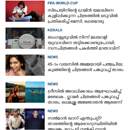
FIFA-WORLD-CUP
സ്‌പെയിനിന്റെ ലാമിൻ യമാലിനെ
കുളിപ്പിക്കുന്ന ചിത്രത്തിൽ ഒടുവിൽ
പ്രതികരിച്ച് മെസി, ഒപ്പമൊരു
മുന്നറിയിപ്പും
KERALA
ബംഗളൂരുവിൽ നിന്ന് മലയാളി
യുവാവിനെ തട്ടിക്കൊണ്ടുപോയി;
നഗ്നചിത്രങ്ങൾ പകർത്തി മാതാവിന്
അയച്ചു
NEWS
45-ാം വയസിൽ അമ്മയായി പത്മപ്രിയ;
കുഞ്ഞിന്റെ ചിത്രങ്ങൾ പങ്കുവച്ച് താരം
NEWS
ഗ്രീസിൽ അവധിക്കാലം ആഘോഷിച്ച്
മലൈക ,​ ഗ്ലാമർ ചിത്രങ്ങൾ പങ്കുവച്ച്
താരം,​ ഒപ്പമുള്ള അജ്ഞാതൻ ആരെന്ന്
ആരാധകർ
NEWS
സൽമാൻ ഖാന് എന്തുപറ്റി?
താരത്തിന്റെ ആരോഗ്യസ്ഥിതിയിൽ
ആശങ്ക, മറുപടി നൽകി നടൻ