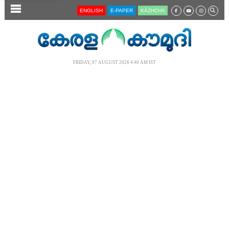
SECTIONS
ENGLISH
E-PAPER
KĀZHCHA
HOME
LATEST
FRIDAY, 07 AUGUST 2026 4.40 AM IST
AUDIO
NOTIFIED NEWS
POLL
KERALA
LOCAL
NEWS 360
CASE DIARY