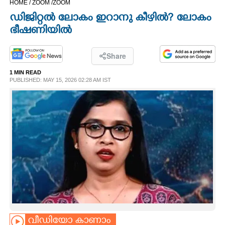
HOME /
ZOOM /
ZOOM
CINEMA
ഡിജിറ്റൽ ലോകം ഇറാനു കീഴിൽ? ലോകം
ഭീഷണിയിൽ
OPINION
Share
PHOTOS
1 MIN READ
PUBLISHED: MAY 15, 2026 02:28 AM IST
LIFESTYLE
SPIRITUAL
INFO+
ART
ASTRO
വീഡിയോ കാണാം