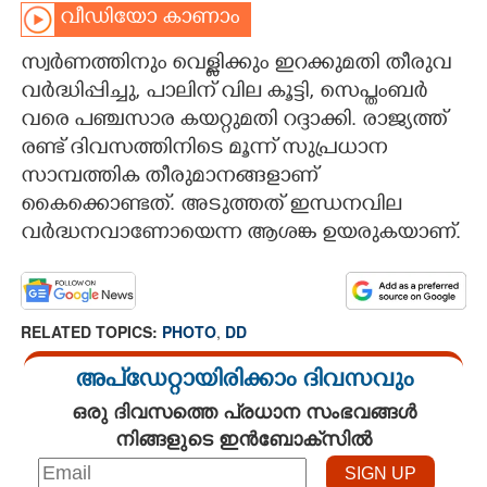
വീഡിയോ കാണാം
CARTOONS
സ്വർണത്തിനും വെള്ളിക്കും ഇറക്കുമതി തീരുവ
വർദ്ധിപ്പിച്ചു, പാലിന് വില കൂട്ടി, സെപ്തംബർ
LITERATURE
വരെ പഞ്ചസാര കയറ്റുമതി റദ്ദാക്കി. രാജ്യത്ത്
രണ്ട് ദിവസത്തിനിടെ മൂന്ന് സുപ്രധാന
ZOOM
സാമ്പത്തിക തീരുമാനങ്ങളാണ്
കൈക്കൊണ്ടത്. അടുത്തത് ഇന്ധനവില
CONTACT US
വർദ്ധനവാണോയെന്ന ആശങ്ക ഉയരുകയാണ്.
RELATED TOPICS:
PHOTO
,
DD
അപ്ഡേറ്റായിരിക്കാം ദിവസവും
ഒരു ദിവസത്തെ പ്രധാന സംഭവങ്ങൾ
നിങ്ങളുടെ ഇൻബോക്സിൽ