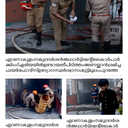
എറണാകുളം സമുദ്ര ദർശൻ അപ്പാർട്ട്മെന്റിലെ കാർ പാർ
ക്കിംഗ് ഏരിയയിൽ ഉണ്ടായ തീപിടിത്തം അണയ്ക്കാൻ ശ്രമിച്ച
ഫയർഫോഴ്സ് ഉദ്യോഗസ്ഥർ ശ്വാസം മുട്ട് മൂലം പുറത്തേ
ക്കിറങ്ങി മുഖം കഴുകുന്നു
എറണാകുളം സമുദ്ര ദർശ
എറണാകുളം സമുദ്ര ദർശ
ൻ അപ്പാർട്ട്മെന്റിലെ കാർ