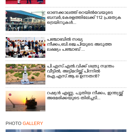
ഓണക്കാലത്ത് റെയിൽവേയുടെ
Copy Link
ബമ്പർ,കേരളത്തിലേക്ക് 112 പ്രത്യേക
ട്രെയിനുകൾ...
പഞ്ചാബില്‍ സഖ്യ
നീക്കം,ബി.ജെ.പിയുടെ അടുത്ത
ലക്ഷ്യം പഞ്ചാബ് ...
പി.എസ്.എൽ.വിക്ക് ശത്രു സ്വന്തം
വീട്ടിൽ, അട്ടിമറിയ്ക്ക് പിന്നിൽ
ഐ.എസ്.ആ.ഒ ഉന്നതൻ?
റഷ്യൻ എണ്ണ, പുതിയ നീക്കം, ഇന്ത്യയ്ക്ക്
അമേരിക്കയുടെ തിരിച്ചടി...
PHOTO
GALLERY