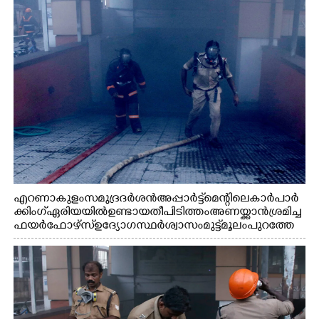
എറണാകുളം സമുദ്ര ദർശൻ അപ്പാർട്ട്മെന്റിലെ കാർ പാർ
ക്കിംഗ് ഏരിയയിൽ ഉണ്ടായ തീപിടിത്തം അണയ്ക്കാൻ ശ്രമിച്ച
ഫയർഫോഴ്സ് ഉദ്യോഗസ്ഥർ ശ്വാസം മുട്ട് മൂലം പുറത്തേ
ക്കിറങ്ങി വരുന്നു