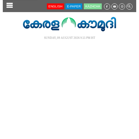
SECTIONS
ENGLISH
E-PAPER
KĀZHCHA
HOME
LATEST
SUNDAY, 09 AUGUST 2026 9.55 PM IST
AUDIO
NOTIFIED NEWS
POLL
KERALA
LOCAL
NEWS 360
CASE DIARY