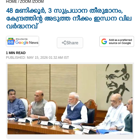
HOME /
ZOOM /
ZOOM
CINEMA
48 മണിക്കൂർ, 3 സുപ്രധാന തീരുമാനം,
കേന്ദ്രത്തിന്റ അടുത്ത നീക്കം ഇന്ധന വില
OPINION
വർദ്ധനവ്
PHOTOS
Share
1 MIN READ
PUBLISHED: MAY 15, 2026 01:32 AM IST
LIFESTYLE
SPIRITUAL
INFO+
ART
ASTRO