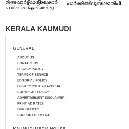
ൻ അപ്പാർട്ട്മെന്റിലെ കാർ
പാർക്കിങ്ങിലുണ്ടായ തീപി
പാർക്കിങ്ങ് ഏരിയയിലു
ടിത്തം മൂലമുണ്ടായ പുക
ണ്ടായ തീപിടിത്തം അണ
കാരണം സമീപത്ത് കൂടി
യ്ക്കാൻ ശ്രമിക്കുന്ന ഫയർ
മൂക്ക് പൊത്തി പോകുന്ന
ഫോഴ്സ് ഉദ്യോഗസ്ഥർ
കുട്ടി
KERALA KAUMUDI
GENERAL
ABOUT US
CONTACT US
PRIVACY POLICY
TERMS OF SERVICE
EDITORIAL POLICY
PRIVACY POLICY-KAZHCHA
COPYRIGHT POLICY
ADVERTISEMENT DISCLAIMER
PRINT AD RATES
OUR OFFICES
CORPORATE OFFICE
KAUMUDI MEDIA HOUSE