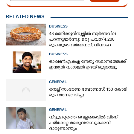
RELATED NEWS
BUSINESS
48 മണിക്കൂറിനുള്ളിൽ സ്വർണവില
പറന്നുയർന്നു; ഒരു പവന് 4,200
രൂപയുടെ വർദ്ധനവ്, വിവാഹ
സീസണിൽ കനത്ത തിരിച്ചടി
BUSINESS
ഓപ്പൺഎ.ഐ നേതൃ സ്ഥാനത്തേക്ക്
ഇന്ത്യൻ വംശജൻ ഉദയ് രുദ്ദരാജു
GENERAL
നെല്ല് സംഭരണ ബോണസ്: 150 കോടി
രൂപ അനുവദിച്ചു
GENERAL
വീട്ടുമുറ്റത്തെ വെള്ളക്കെട്ടിൽ വീണ്
പരിക്കേറ്റ രണ്ടുവയസുകാരന്
ദാരുണാന്ത്യം