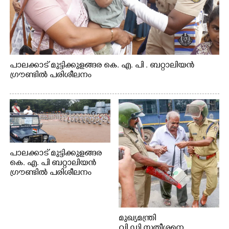
പാലക്കാട് മുട്ടിക്കുളങ്ങര കെ. എ. പി . ബറ്റാലിയൻ
ഗ്രൗണ്ടിൽ പരിശീലനം
പാലക്കാട് മുട്ടിക്കുളങ്ങര
കെ. എ. പി ബറ്റാലിയൻ
ഗ്രൗണ്ടിൽ പരിശീലനം
മുഖ്യമന്ത്രി
വി.ഡി.സതീശനെ