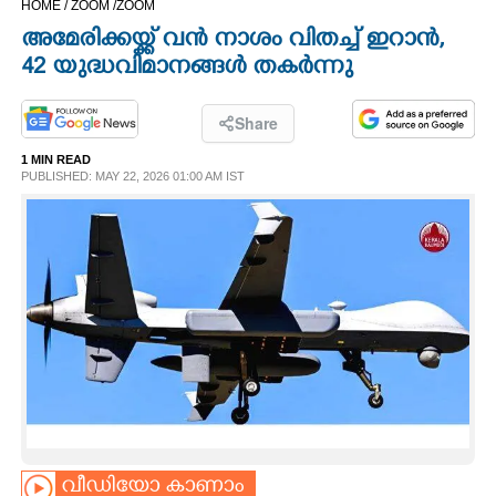
HOME /
ZOOM /
ZOOM
CINEMA
അമേരിക്കയ്ക്ക് വൻ നാശം വിതച്ച് ഇറാൻ,
42 യുദ്ധവിമാനങ്ങൾ തകർന്നു
OPINION
Share
PHOTOS
1 MIN READ
PUBLISHED: MAY 22, 2026 01:00 AM IST
LIFESTYLE
SPIRITUAL
INFO+
ART
ASTRO
വീഡിയോ കാണാം