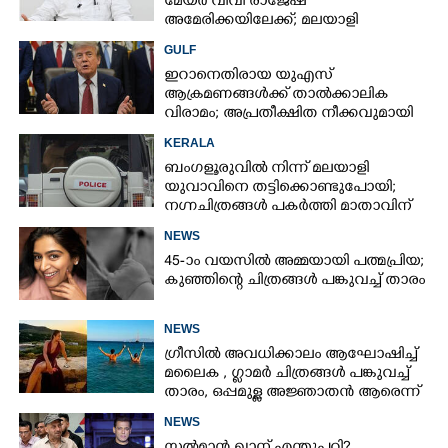
മേയർ വിവി രാജേഷ്
അമേരിക്കയിലേക്ക്; മലയാളി
സമൂഹവുമായി ചർച്ച നടത്തും
GULF
ഇറാനെതിരായ യുഎസ്
ആക്രമണങ്ങൾക്ക് താൽക്കാലിക
വിരാമം; അപ്രതീക്ഷിത നീക്കവുമായി
ട്രംപ്
KERALA
ബംഗളൂരുവിൽ നിന്ന് മലയാളി
യുവാവിനെ തട്ടിക്കൊണ്ടുപോയി;
നഗ്നചിത്രങ്ങൾ പകർത്തി മാതാവിന്
അയച്ചു
NEWS
45-ാം വയസിൽ അമ്മയായി പത്മപ്രിയ;
കുഞ്ഞിന്റെ ചിത്രങ്ങൾ പങ്കുവച്ച് താരം
NEWS
ഗ്രീസിൽ അവധിക്കാലം ആഘോഷിച്ച്
മലൈക ,​ ഗ്ലാമർ ചിത്രങ്ങൾ പങ്കുവച്ച്
താരം,​ ഒപ്പമുള്ള അജ്ഞാതൻ ആരെന്ന്
ആരാധകർ
NEWS