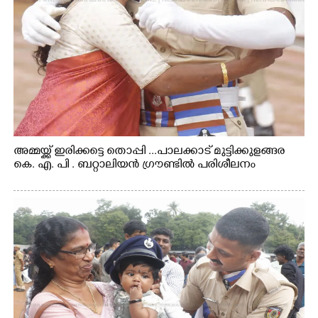
അമ്മയ്ക്ക് ഇരിക്കട്ടെ തൊപ്പി ...പാലക്കാട് മുട്ടിക്കുളങ്ങര
കെ. എ. പി . ബറ്റാലിയൻ ഗ്രൗണ്ടിൽ പരിശീലനം