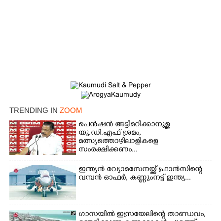
TRENDING IN
ZOOM
പെൻഷൻ അട്ടിമറിക്കാനുള്ള
യു.ഡി.എഫ് ശ്രമം,
മത്സ്യത്തൊഴിലാളികളെ
സംരക്ഷിക്കണം...
ഇന്ത്യൻ വ്യോമസേനയ്ക്ക് ഫ്രാൻസിന്റെ
×
വമ്പൻ ഓഫർ, കണ്ണുംനട്ട് ഇന്ത്യ...
Share this link
ഗാസയിൽ ഇസ്രയേലിന്റെ താണ്ഡവം,