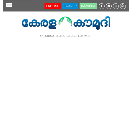
SECTIONS
ENGLISH
E-PAPER
KĀZHCHA
HOME
LATEST
SATURDAY, 08 AUGUST 2026 1.09 PM IST
AUDIO
NOTIFIED NEWS
POLL
KERALA
LOCAL
NEWS 360
CASE DIARY