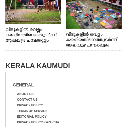
വീടുകളിൽ വെള്ളം
വീടുകളിൽ വെള്ളം
കയറിയതിനെത്തുടർന്ന്
കയറിയതിനെത്തുടർന്ന്
ആലപ്പുഴ ചമ്പക്കുളം
ആലപ്പുഴ ചമ്പക്കുളം
ഫാദർ തോമസ്
ഫാദർ തോമസ്
പോരൂക്കര സെൻട്രൽ
പോരൂക്കര സെൻട്രൽ
സ്കൂളിലെ ദുരിതാശ്വാസ
സ്കൂളിലെ ദുരിതാശ്വാസ
ക്യാമ്പിലെത്തിയവർ
KERALA KAUMUDI
ക്യാമ്പിലെത്തിയവർ മഴ
വസ്ത്രങ്ങൾ
മാറിനിന്ന ഇടവേളയിൽ
ഉണക്കാനിട്ടിരിക്കുന്ന
ക്യാമ്പ് പരിസരത്ത്
ഗോൾപോസ്റ്റിന് മുന്നിൽ
വസ്ത്രങ്ങൾ
ഫുട്ബോൾ കളികളിൽ
GENERAL
ഉണക്കാനിടുന്ന കാഴ്ച.
ഏർപ്പെട്ടിരിക്കുന്ന
കുട്ടികൾ
ABOUT US
CONTACT US
PRIVACY POLICY
TERMS OF SERVICE
EDITORIAL POLICY
PRIVACY POLICY-KAZHCHA