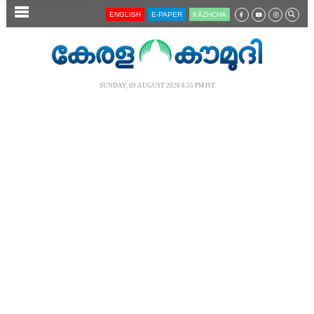
SECTIONS
ENGLISH
E-PAPER
KĀZHCHA
HOME
LATEST
SUNDAY, 09 AUGUST 2026 8.55 PM IST
AUDIO
NOTIFIED NEWS
POLL
KERALA
LOCAL
NEWS 360
CASE DIARY