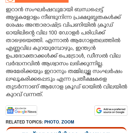
ഇറാൻ സംഘർഷവുമായി ബന്ധപ്പെട്ട്
CARTOONS
ആഴ്ചകളോളം നീണ്ടുനിന്ന പ്രക്ഷുബ്ധതകൾക്ക്
ശേഷം അന്താരാഷ്ട്ര വിപണിയിൽ ക്രൂഡ്
LITERATURE
ഓയിലിന്റെ വില 100 ഡോളർ പരിധിക്ക്
താഴെയെത്തി. എന്നാൽ ആഗോളതലത്തിൽ
ZOOM
എണ്ണവില കുറയുമ്പോഴും, ഇന്ത്യൻ
ഉപഭോക്താക്കൾക്ക് പെട്രോൾ, ഡീസൽ വില
CONTACT US
വർദ്ധനവിൽ ആശ്വാസം ലഭിക്കുന്നില്ല.
അമേരിക്കയും ഇറാനും തമ്മിലുള്ള സംഘർഷം
ലഘൂകരിക്കപ്പെടും എന്ന പ്രതീക്ഷകളെ
തുടർന്നാണ് ആഗോള ക്രൂഡ് ഓയിൽ വിലയിൽ
കുറവ് വന്നത്.
RELATED TOPICS:
PHOTO
,
ZOOM