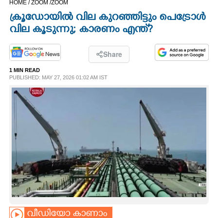
HOME /
ZOOM /
ZOOM
CINEMA
ക്രൂഡോയിൽ വില കുറഞ്ഞിട്ടും പെട്രോൾ
വില കൂടുന്നു; കാരണം എന്ത്?
OPINION
Share
PHOTOS
1 MIN READ
PUBLISHED: MAY 27, 2026 01:02 AM IST
LIFESTYLE
SPIRITUAL
INFO+
ART
ASTRO
വീഡിയോ കാണാം