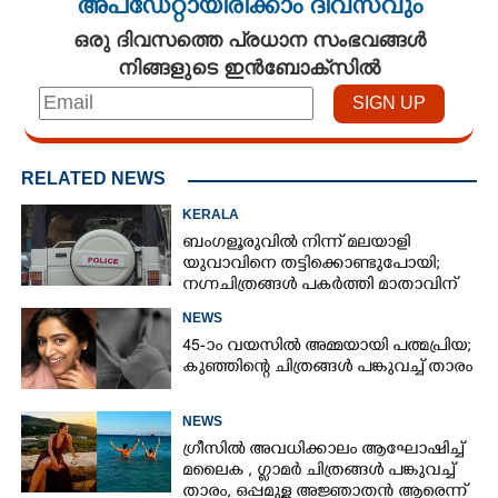
അപ്ഡേറ്റായിരിക്കാം ദിവസവും
ഒരു ദിവസത്തെ പ്രധാന സംഭവങ്ങൾ
നിങ്ങളുടെ ഇൻബോക്സിൽ
RELATED NEWS
KERALA
ബംഗളൂരുവിൽ നിന്ന് മലയാളി
യുവാവിനെ തട്ടിക്കൊണ്ടുപോയി;
നഗ്നചിത്രങ്ങൾ പകർത്തി മാതാവിന്
അയച്ചു
NEWS
45-ാം വയസിൽ അമ്മയായി പത്മപ്രിയ;
കുഞ്ഞിന്റെ ചിത്രങ്ങൾ പങ്കുവച്ച് താരം
NEWS
ഗ്രീസിൽ അവധിക്കാലം ആഘോഷിച്ച്
മലൈക ,​ ഗ്ലാമർ ചിത്രങ്ങൾ പങ്കുവച്ച്
താരം,​ ഒപ്പമുള്ള അജ്ഞാതൻ ആരെന്ന്