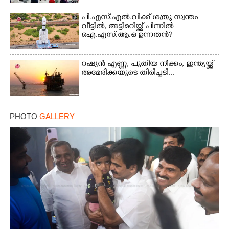
പി.എസ്.എൽ.വിക്ക് ശത്രു സ്വന്തം
വീട്ടിൽ, അട്ടിമറിയ്ക്ക് പിന്നിൽ
ഐ.എസ്.ആ.ഒ ഉന്നതൻ?
Copy Link
റഷ്യൻ എണ്ണ, പുതിയ നീക്കം, ഇന്ത്യയ്ക്ക്
അമേരിക്കയുടെ തിരിച്ചടി...
PHOTO
GALLERY