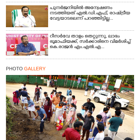
×
Share this link
പുനർജനിയിൽ അന്വേഷണം
നടത്തിയത് എൽ.ഡി.എഫ്, രാഷ്ട്രീയ
വേട്ടയാടലെന്ന് പറഞ്ഞിട്ടില്ല...
റീസർവേ താളം തെറ്റുന്നു, ലാഭം
ഭൂമാഫിയക്ക്, സർക്കാരിനെ വിമർശിച്ച്
Copy Link
കെ.രാജൻ എം.എൽ.എ...
PHOTO
GALLERY