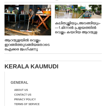
ബോട്ടുകൾ തിരികെക്കൊണ്ടുപോകുന്നു.
കലിതുള്ളിയും,അടങ്ങിയും-
---1.മിന്നൽ പ്രളയത്തിൽ
വെള്ളം കയറിയ ആറന്മുള
പെട്രോൾ പമ്പിന്
ആറന്മുളയിൽ വെള്ളം
സമീപത്തെ റോ‌ഡ് രണ്ടാം
ഇറങ്ങിത്തുടങ്ങിയതോടെ
തീയതിയിലെ
ഐക്കര ജംഗ്ഷനു
കാഴ്ച.2.വെള്ളം
സമീപം ആറന്മുള
ഇറങ്ങിപ്പോൾ
കിടങ്ങന്നൂർ റോഡിന്
ഇന്നലെത്തെ
സമീപം പ്രവർത്തിക്കു
കാഴ്ച.രക്ഷാപ്രവർത്തന
KERALA KAUMUDI
ആറന്മുള തട്ടുകട കഴുകി
ത്തിന് ഓച്ചിറ അഴിക്കലിൽ
വൃത്തിയാക്കുന്നു.
നിന്ന്എത്തിച്ച ബോട്ടും.
GENERAL
ABOUT US
CONTACT US
PRIVACY POLICY
TERMS OF SERVICE