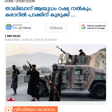
HOME /
ZOOM /
ZOOM
CINEMA
താലിബാന് ആയുധം റഷ്യ നൽകും,
കരാറിൽ പാക്കിന് കുരുക്ക് ...
OPINION
Share
PHOTOS
1 MIN READ
PUBLISHED: JUNE 03, 2026 01:20 AM IST
LIFESTYLE
SPIRITUAL
INFO+
ART
ASTRO
വീഡിയോ കാണാം