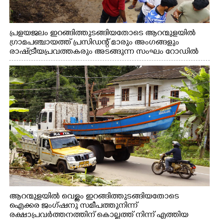
പ്രളയജലം ഇറങ്ങിത്തുടങ്ങിയതോടെ ആറന്മുളയിൽ
ഗ്രാമപഞ്ചായത്ത് പ്രസിഡന്റ് മാരും അംഗങ്ങളും
രാഷ്ട്രീയപ്രവത്തകരും അടങ്ങുന്ന സംഘം റോഡിൽ
അടിഞ്ഞ് കൂടിയ ചെളിയും മണ്ണും മറ്റ് മാലിന്യങ്ങളും
നീക്കം ചെയ്യുന്നു.
ആറന്മുളയിൽ വെള്ളം ഇറങ്ങിത്തുടങ്ങിയതോടെ
ഐക്കര ജംഗ്ഷനു സമീപത്തുനിന്ന്
രക്ഷാപ്രവർത്തനത്തിന് കൊല്ലത്ത് നിന്ന് എത്തിയ