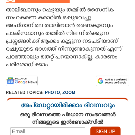
താലിബാനും റഷ്യയും തമ്മിൽ സൈനിക
CARTOONS
സഹകരണ കരാറിൽ ഒപ്പുവെച്ചു.
അഫ്ഗാനിലെ താലിബാൻ ഭരണകൂടവും
LITERATURE
പാകിസ്ഥാനും തമ്മിൽ നില നിൽക്കുന്ന
പ്രശ്നങ്ങൾക്ക് ആക്കം കൂട്ടുന്ന നടപടിയാണ്
ZOOM
റഷ്യയുടെ ഭാഗത്ത് നിന്നുണ്ടാകുന്നത് എന്ന്
പറഞ്ഞാലും തെറ്റ് പറയാനാകില്ല. കാരണം
CONTACT US
പരിശോധിക്കാം....
RELATED TOPICS:
PHOTO
,
ZOOM
അപ്ഡേറ്റായിരിക്കാം ദിവസവും
ഒരു ദിവസത്തെ പ്രധാന സംഭവങ്ങൾ
നിങ്ങളുടെ ഇൻബോക്സിൽ