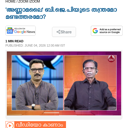
HOME /
ZOOM /
ZOOM
CINEMA
'അണ്ണാമലൈ' ബി.ജെ.പിയുടെ തന്ത്രമോ
മണ്ടത്തരമോ?
OPINION
Share
PHOTOS
1 MIN READ
PUBLISHED: JUNE 04, 2026 12:00 AM IST
LIFESTYLE
SPIRITUAL
INFO+
ART
ASTRO
വീഡിയോ കാണാം