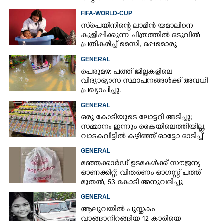
FIFA-WORLD-CUP
സ്‌പെയിനിന്റെ ലാമിൻ യമാലിനെ
കുളിപ്പിക്കുന്ന ചിത്രത്തിൽ ഒടുവിൽ
പ്രതികരിച്ച് മെസി, ഒപ്പമൊരു
മുന്നറിയിപ്പും
GENERAL
പെരുമഴ: പത്ത് ജില്ലകളിലെ
വിദ്യാഭ്യാസ സ്ഥാപനങ്ങൾക്ക് അവധി
പ്രഖ്യാപിച്ചു.
GENERAL
ഒരു കോടിയുടെ ലോട്ടറി അടിച്ചു;
സമ്മാനം ഇന്നും കൈയിലെത്തിയില്ല,
വാടകവീട്ടിൽ കഴിഞ്ഞ് ഓട്ടോ ഓടിച്ച്
73കാരൻ
GENERAL
മഞ്ഞക്കാർഡ് ഉടമകൾക്ക് സൗജന്യ
ഓണക്കിറ്റ്; വിതരണം ഓഗസ്റ്റ് പത്ത്
മുതൽ, 53 കോടി അനുവദിച്ചു
GENERAL
ആലുവയിൽ പുസ്തകം
വാങ്ങാനിറങ്ങിയ 12 കാരിയെ