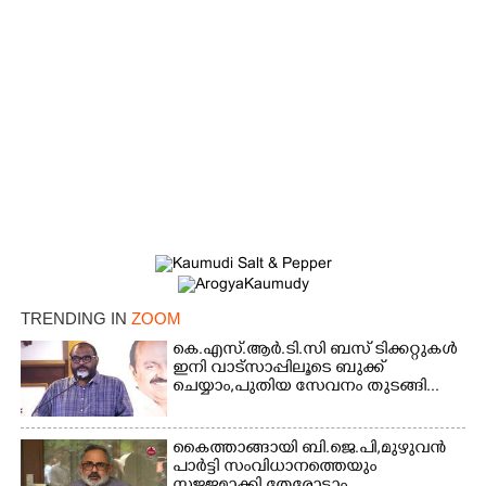
TRENDING IN
ZOOM
×
Share this link
കെ.എസ്.ആർ.ടി.സി ബസ് ടിക്കറ്റുകൾ
ഇനി വാട്സാപ്പിലൂടെ ബുക്ക്
ചെയ്യാം,പുതിയ സേവനം തുടങ്ങി...
കൈത്താങ്ങായി ബി.ജെ.പി,മുഴുവൻ
പാർട്ടി സംവിധാനത്തെയും
Copy Link