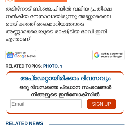
തമിഴ്നാട് ബി.ജെ.പിയിൽ വലിയ പ്രതീക്ഷ
CARTOONS
നൽകിയ നേതാവായിരുന്നു അണ്ണാമലൈ.
രാജിക്കത്ത് കൈമാറിയതോടെ
LITERATURE
അണ്ണാമലൈയുടെ രാഷ്ട്രീയ ഭാവി ഇനി
എന്താണ്
ZOOM
CONTACT US
RELATED TOPICS:
PHOTO
,
1
അപ്ഡേറ്റായിരിക്കാം ദിവസവും
ഒരു ദിവസത്തെ പ്രധാന സംഭവങ്ങൾ
നിങ്ങളുടെ ഇൻബോക്സിൽ
RELATED NEWS