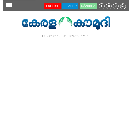
SECTIONS
ENGLISH
E-PAPER
KĀZHCHA
HOME
LATEST
FRIDAY, 07 AUGUST 2026 9.50 AM IST
AUDIO
NOTIFIED NEWS
POLL
KERALA
LOCAL
NEWS 360
CASE DIARY