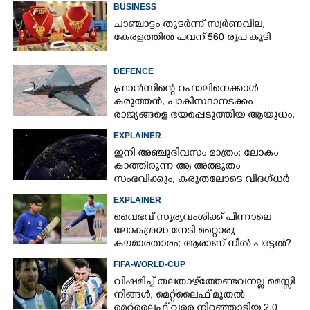
BUSINESS
ചാഞ്ചാട്ടം തുടർന്ന് സ്വർണവില,
കേരളത്തിൽ പവന് 560 രൂപ കൂടി
DEFENCE
ഫ്രാൻസിന്റെ റഫാലിനെക്കാൾ
കരുത്തൻ,​ പാകിസ്ഥാനടക്കം
രാജ്യങ്ങളെ ഭയപ്പെടുത്തിയ ആയുധം,​
ഇന്ത്യ നിർമ്മിച്ച എണ്ണം 100ലേക്ക്
EXPLAINER
ഇനി അഞ്ചുദിവസം മാത്രം; ലോകം
കാത്തിരുന്ന ആ അത്ഭുതം
സംഭവിക്കും, കരുതലോടെ വിദഗ്ധർ
EXPLAINER
വൈഭവ് സൂര്യവംശിക്ക് പിന്നാലെ
ലോകശ്രദ്ധ നേടി മറ്റൊരു
കൗമാരതാരം; ആരാണ് നീൽ പട്ടേൽ?
FIFA-WORLD-CUP
വിഷമിച്ച് തലതാഴ്‌ത്തേണ്ടവനല്ല മെസ്സി
നിങ്ങള്‍; മെറ്റ്‌ലൈഫ് മുതല്‍
മെറ്റ്‌ലൈഫ് വരെ നിറഞ്ഞാടിയ 2.0