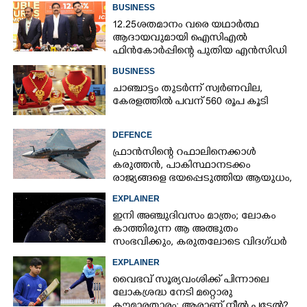
BUSINESS
12.25ശതമാനം വരെ യഥാർത്ഥ
ആദായവുമായി ഐസിഎൽ
ഫിൻകോർപ്പിന്റെ പുതിയ എൻസിഡി
ഇഷ്യു ആരംഭിക്കുന്നു
BUSINESS
ചാഞ്ചാട്ടം തുടർന്ന് സ്വർണവില,
കേരളത്തിൽ പവന് 560 രൂപ കൂടി
DEFENCE
ഫ്രാൻസിന്റെ റഫാലിനെക്കാൾ
കരുത്തൻ,​ പാകിസ്ഥാനടക്കം
രാജ്യങ്ങളെ ഭയപ്പെടുത്തിയ ആയുധം,​
ഇന്ത്യ നിർമ്മിച്ച എണ്ണം 100ലേക്ക്
EXPLAINER
ഇനി അഞ്ചുദിവസം മാത്രം; ലോകം
കാത്തിരുന്ന ആ അത്ഭുതം
സംഭവിക്കും, കരുതലോടെ വിദഗ്ധർ
EXPLAINER
വൈഭവ് സൂര്യവംശിക്ക് പിന്നാലെ
ലോകശ്രദ്ധ നേടി മറ്റൊരു
കൗമാരതാരം; ആരാണ് നീൽ പട്ടേൽ?