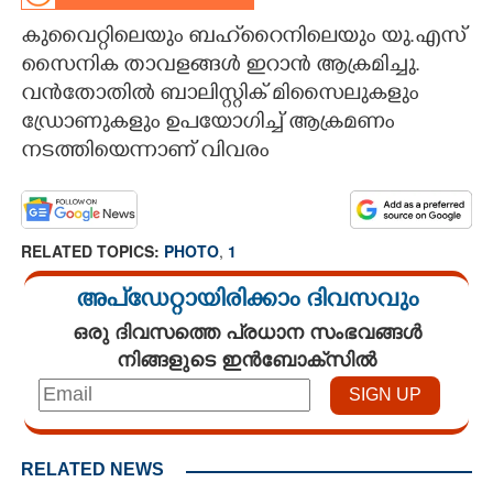
കുവൈറ്റിലെയും ബഹ്‌റൈനിലെയും യു.എസ്
CARTOONS
സൈനിക താവളങ്ങൾ ഇറാൻ ആക്രമിച്ചു.
വൻതോതിൽ ബാലിസ്റ്റിക് മിസൈലുകളും
LITERATURE
ഡ്രോണുകളും ഉപയോഗിച്ച് ആക്രമണം
നടത്തിയെന്നാണ് വിവരം
ZOOM
CONTACT US
RELATED TOPICS:
PHOTO
,
1
അപ്ഡേറ്റായിരിക്കാം ദിവസവും
ഒരു ദിവസത്തെ പ്രധാന സംഭവങ്ങൾ
നിങ്ങളുടെ ഇൻബോക്സിൽ
RELATED NEWS