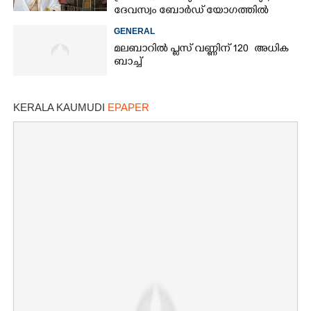
ദേവസ്വം ബോർഡ് യോഗത്തിൽ
തീരുമാനം
GENERAL
മലബാറിൽ പ്ലസ് വണ്ണിന് 120 അധിക
ബാച്ച്
KERALA KAUMUDI
EPAPER