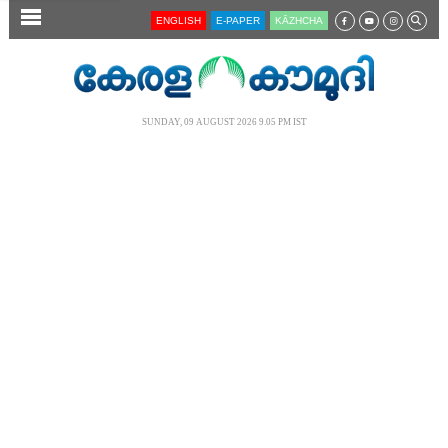
SECTIONS
ENGLISH
E-PAPER
KĀZHCHA
HOME
LATEST
SUNDAY, 09 AUGUST 2026 9.05 PM IST
AUDIO
NOTIFIED NEWS
POLL
KERALA
LOCAL
NEWS 360
CASE DIARY