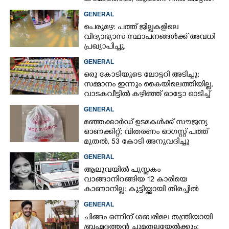
GENERAL
പെരുമഴ: പത്ത് ജില്ലകളിലെ
വിദ്യാഭ്യാസ സ്ഥാപനങ്ങൾക്ക് അവധി
പ്രഖ്യാപിച്ചു.
GENERAL
ഒരു കോടിയുടെ ലോട്ടറി അടിച്ചു;
സമ്മാനം ഇന്നും കൈയിലെത്തിയില്ല,
വാടകവീട്ടിൽ കഴിഞ്ഞ് ഓട്ടോ ഓടിച്ച്
73കാരൻ
GENERAL
മഞ്ഞക്കാർഡ് ഉടമകൾക്ക് സൗജന്യ
ഓണക്കിറ്റ്; വിതരണം ഓഗസ്റ്റ് പത്ത്
മുതൽ, 53 കോടി അനുവദിച്ചു
GENERAL
ആലുവയിൽ പുസ്തകം
വാങ്ങാനിറങ്ങിയ 12 കാരിയെ
കാണാനില്ല: കുട്ടിയ്ക്കായി തിരച്ചിൽ
GENERAL
ചിങ്ങം ഒന്നിന് ശബരിമല തന്ത്രിയായി
ബ്രഹ്മദത്തൻ ചുമതലയേൽക്കും;