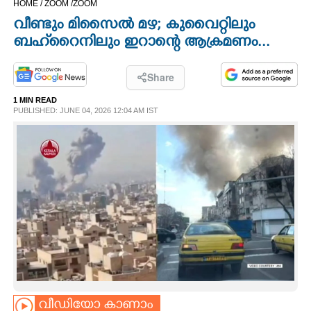
HOME /
ZOOM /
ZOOM
CINEMA
വീണ്ടും മിസൈൽ മഴ; കുവൈറ്റിലും
ബഹ്‌റൈനിലും ഇറാന്റെ ആക്രമണം...
OPINION
Share
PHOTOS
1 MIN READ
PUBLISHED: JUNE 04, 2026 12:04 AM IST
LIFESTYLE
SPIRITUAL
INFO+
ART
ASTRO
വീഡിയോ കാണാം