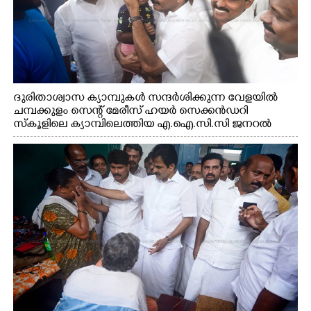
ദുരിതാശ്വാസ ക്യാമ്പുകൾ സന്ദർശിക്കുന്ന വേളയിൽ
ചമ്പക്കുളം സെന്റ് മേരീസ് ഹയർ സെക്കൻഡറി
സ്കൂളിലെ ക്യാമ്പിലെത്തിയ എ.ഐ.സി.സി ജനറൽ
സെക്രട്ടറി കെ.സി വേണുഗോപാൽ എം.പി കുരുന്നിനെ
എടുത്ത് ലാളിച്ചപ്പോൾ. സഹകരണ-എക്സൈസ്
വകുപ്പ് മന്ത്രി എം. ലിജു, കൃഷിവകുപ്പ് മന്ത്രി ടി. സിദ്ദിഖ്,
റെജി ചെറിയാൻ എം. എൽ. എ എന്നിവർ സമീപം