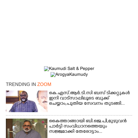
TRENDING IN
ZOOM
കെ.എസ്.ആർ.ടി.സി ബസ് ടിക്കറ്റുകൾ
ഇനി വാട്സാപ്പിലൂടെ ബുക്ക്
ചെയ്യാം,പുതിയ സേവനം തുടങ്ങി...
കൈത്താങ്ങായി ബി.ജെ.പി,മുഴുവൻ
പാർട്ടി സംവിധാനത്തെയും
സജ്ജമാക്കി തേരോട്ടാം...