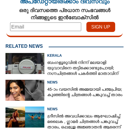
അപ്ഡേറ്റായിരിക്കാം ദിവസവും
ഒരു ദിവസത്തെ പ്രധാന സംഭവങ്ങൾ
നിങ്ങളുടെ ഇൻബോക്സിൽ
RELATED NEWS
KERALA
ബംഗളൂരുവിൽ നിന്ന് മലയാളി
യുവാവിനെ തട്ടിക്കൊണ്ടുപോയി;
നഗ്നചിത്രങ്ങൾ പകർത്തി മാതാവിന്
അയച്ചു
NEWS
45-ാം വയസിൽ അമ്മയായി പത്മപ്രിയ;
കുഞ്ഞിന്റെ ചിത്രങ്ങൾ പങ്കുവച്ച് താരം
NEWS
ഗ്രീസിൽ അവധിക്കാലം ആഘോഷിച്ച്
മലൈക ,​ ഗ്ലാമർ ചിത്രങ്ങൾ പങ്കുവച്ച്
താരം,​ ഒപ്പമുള്ള അജ്ഞാതൻ ആരെന്ന്