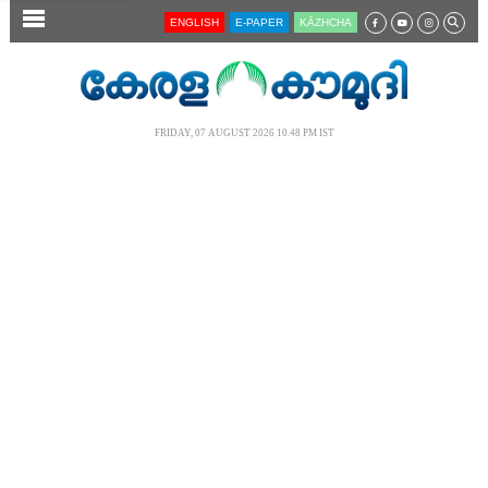
SECTIONS
ENGLISH
E-PAPER
KĀZHCHA
HOME
LATEST
FRIDAY, 07 AUGUST 2026 10.48 PM IST
AUDIO
NOTIFIED NEWS
POLL
KERALA
LOCAL
NEWS 360
CASE DIARY