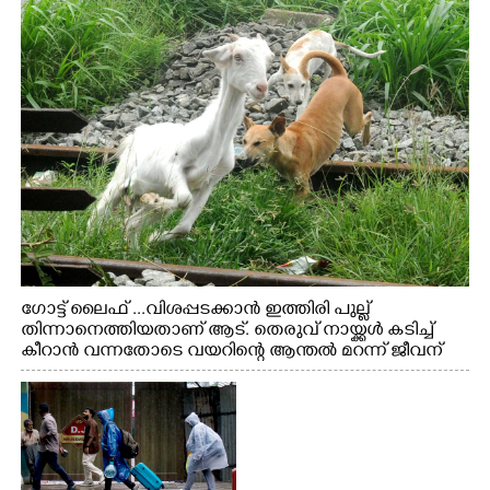
ഗോട്ട് ലൈഫ് ...വിശപ്പടക്കാൻ ഇത്തിരി പുല്ല്
തിന്നാനെത്തിയതാണ് ആട്. തെരുവ് നായ്ക്കൾ കടിച്ച്
കീറാൻ വന്നതോടെ വയറിന്റെ ആന്തൽ മറന്ന് ജീവന്
വേണ്ടിയായി ഓട്ടം. എറണാകുളം വാത്തുരുത്തിയിൽ
നിന്നുള്ള കാഴ്ച