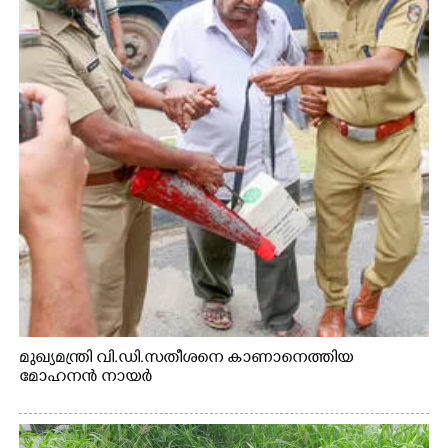
മുഖ്യമന്ത്രി വി.ഡി.സതീശനെ കാണാനെത്തിയ
മോഹനൻ നായർ