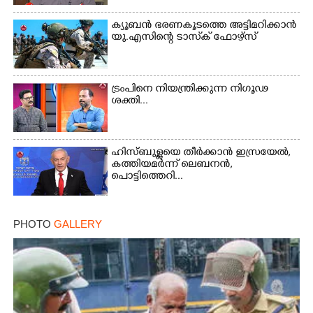
ക്യൂബൻ ഭരണകൂടത്തെ അട്ടിമറിക്കാൻ
യു.എസിന്റെ ടാസ്‌ക് ഫോഴ്സ്
ട്രംപിനെ നിയന്ത്രിക്കുന്ന നിഗൂഢ
ശക്തി...
×
Share this link
ഹിസ്ബുള്ളയെ തീർക്കാൻ ഇസ്രയേൽ,
കത്തിയമർന്ന് ലെബനൻ,
പൊട്ടിത്തെറി...
Copy Link
PHOTO
GALLERY