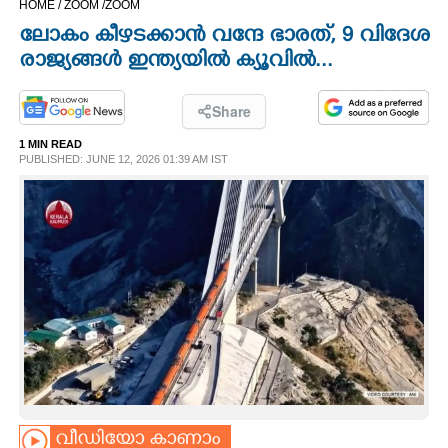
HOME /
ZOOM /
ZOOM
CINEMA
ലോകം കീഴടക്കാൻ വന്ദേ ഭാരത്, 9 വിദേശ
രാജ്യങ്ങൾ ഇന്ത്യയിൽ ക്യൂവിൽ...
OPINION
Share
PHOTOS
1 MIN READ
PUBLISHED: JUNE 12, 2026 01:39 AM IST
LIFESTYLE
SPIRITUAL
INFO+
ART
ASTRO
വീഡിയോ കാണാം