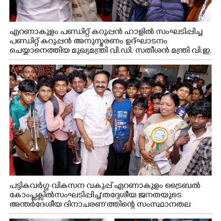
എറണാകുളം പണ്ഡിറ്റ് കറുപ്പൻ ഹാളിൽ സംഘടിപ്പിച്ച
പണ്ഡിറ്റ് കറുപ്പൻ അനുസ്മരണം ഉദ്ഘാടനം
ചെയ്യാനെത്തിയ മുഖ്യമന്ത്രി വി.ഡി. സതീശൻ മന്ത്രി വി.ഇ.
അബ്ദുൽ ഗഫൂർ ഹൈബി ഈഡൻ എം.പി
എന്നിവരുമായി സൗഹൃദ സംഭാഷണത്തിൽ
പട്ടികവർഗ്ഗ വികസന വകുപ്പ് എറണാകുളം ട്രൈബൽ
കോംപ്ലക്സിൽ സംഘടിപ്പിച്ച "തദ്ദേശീയ ജനതയുടെ
അന്തർദേശീയ ദിനാചരണ"ത്തിന്റെ സംസ്ഥാനതല
ഉദ്ഘാടനത്തിന് ശേഷം മുഖ്യമന്ത്രി വി.ഡി.