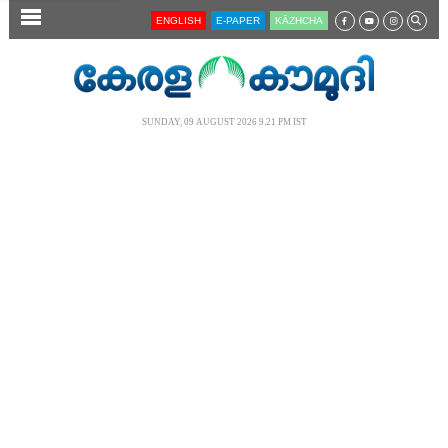
SECTIONS
ENGLISH
E-PAPER
KĀZHCHA
HOME
LATEST
SUNDAY, 09 AUGUST 2026 9.21 PM IST
AUDIO
NOTIFIED NEWS
POLL
KERALA
LOCAL
NEWS 360
CASE DIARY