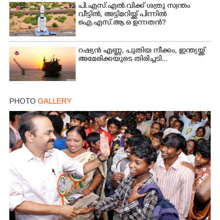
Share this link
പി.എസ്.എൽ.വിക്ക് ശത്രു സ്വന്തം
വീട്ടിൽ, അട്ടിമറിയ്ക്ക് പിന്നിൽ
ഐ.എസ്.ആ.ഒ ഉന്നതൻ?
റഷ്യൻ എണ്ണ, പുതിയ നീക്കം, ഇന്ത്യയ്ക്ക്
അമേരിക്കയുടെ തിരിച്ചടി...
Copy Link
PHOTO
GALLERY