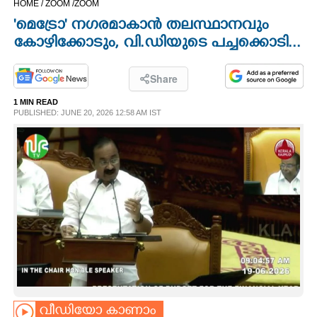
HOME /
ZOOM /
ZOOM
CINEMA
'മെട്രോ' നഗരമാകാൻ തലസ്ഥാനവും
കോഴിക്കോടും, വി.ഡിയുടെ പച്ചക്കൊടി...
OPINION
Share
PHOTOS
1 MIN READ
PUBLISHED: JUNE 20, 2026 12:58 AM IST
LIFESTYLE
SPIRITUAL
INFO+
ART
ASTRO
വീഡിയോ കാണാം