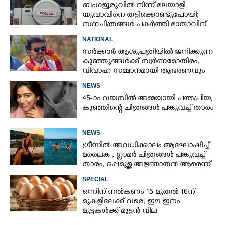
ബംഗളൂരുവിൽ നിന്ന് മലയാളി
യുവാവിനെ തട്ടിക്കൊണ്ടുപോയി;
നഗ്നചിത്രങ്ങൾ പകർത്തി മാതാവിന്
അയച്ചു
NATIONAL
സർക്കാർ ആശുപത്രിയിൽ ജനിക്കുന്ന
കുഞ്ഞുങ്ങൾക്ക് സ്വർണമോതിരം,
വിവാഹ സമ്മാനമായി ആഭരണവും
സാരിയും; ബഡ്ജറ്റിൽ ഞെട്ടിച്ച് വിജയ്
NEWS
45-ാം വയസിൽ അമ്മയായി പത്മപ്രിയ;
കുഞ്ഞിന്റെ ചിത്രങ്ങൾ പങ്കുവച്ച് താരം
NEWS
ഗ്രീസിൽ അവധിക്കാലം ആഘോഷിച്ച്
മലൈക ,​ ഗ്ലാമർ ചിത്രങ്ങൾ പങ്കുവച്ച്
താരം,​ ഒപ്പമുള്ള അജ്ഞാതൻ ആരെന്ന്
ആരാധകർ
SPECIAL
ഒന്നിന് നല്‍കണം 15 മുതല്‍ 16ന്
മുകളിലേക്ക് വരെ; ഈ ഇനം
മുട്ടകള്‍ക്ക് മുട്ടന്‍ വില