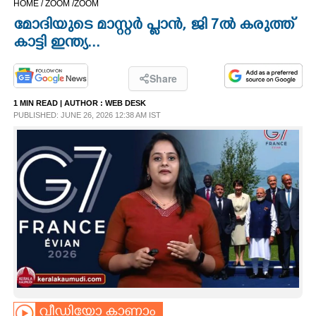
HOME /
ZOOM /
ZOOM
CINEMA
മോദിയുടെ മാസ്റ്റർ പ്ലാൻ, ജി 7ൽ കരുത്ത്
കാട്ടി ഇന്ത്യ...
OPINION
Share
PHOTOS
1 MIN READ
| AUTHOR :
WEB DESK
PUBLISHED: JUNE 26, 2026 12:38 AM IST
LIFESTYLE
SPIRITUAL
INFO+
ART
ASTRO
വീഡിയോ കാണാം