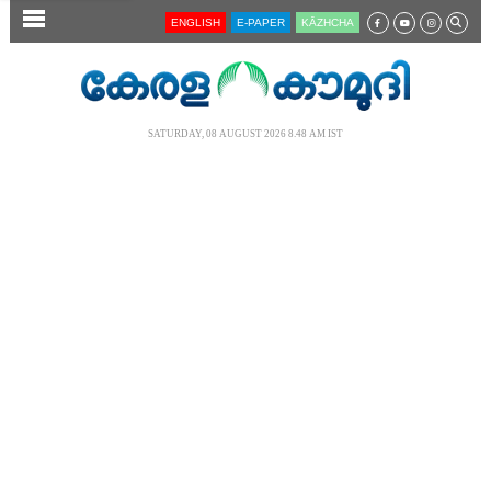
SECTIONS
ENGLISH
E-PAPER
KĀZHCHA
HOME
LATEST
SATURDAY, 08 AUGUST 2026 8.48 AM IST
AUDIO
NOTIFIED NEWS
POLL
KERALA
LOCAL
NEWS 360
CASE DIARY