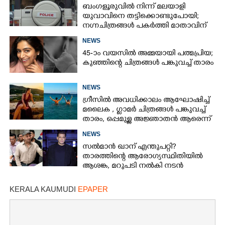
ബംഗളൂരുവിൽ നിന്ന് മലയാളി
യുവാവിനെ തട്ടിക്കൊണ്ടുപോയി;
നഗ്നചിത്രങ്ങൾ പകർത്തി മാതാവിന്
അയച്ചു
NEWS
45-ാം വയസിൽ അമ്മയായി പത്മപ്രിയ;
കുഞ്ഞിന്റെ ചിത്രങ്ങൾ പങ്കുവച്ച് താരം
NEWS
ഗ്രീസിൽ അവധിക്കാലം ആഘോഷിച്ച്
മലൈക ,​ ഗ്ലാമർ ചിത്രങ്ങൾ പങ്കുവച്ച്
താരം,​ ഒപ്പമുള്ള അജ്ഞാതൻ ആരെന്ന്
ആരാധകർ
NEWS
സൽമാൻ ഖാന് എന്തുപറ്റി?
താരത്തിന്റെ ആരോഗ്യസ്ഥിതിയിൽ
ആശങ്ക, മറുപടി നൽകി നടൻ
KERALA KAUMUDI
EPAPER