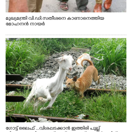
മുഖ്യമന്ത്രി വി.ഡി.സതീശനെ കാണാനെത്തിയ
മോഹനൻ നായർ
ഗോട്ട് ലൈഫ് ...വിശപ്പടക്കാൻ ഇത്തിരി പുല്ല്