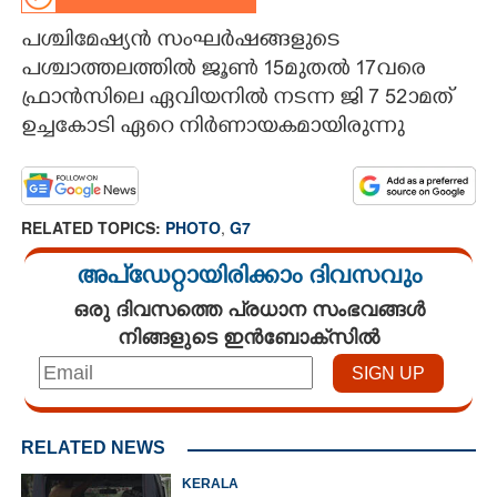
CARTOONS
പശ്ചിമേഷ്യൻ സംഘർഷങ്ങളുടെ
പശ്ചാത്തലത്തിൽ ജൂൺ 15മുതൽ 17വരെ
ഫ്രാൻസിലെ ഏവിയനിൽ നടന്ന ജി 7 52ാമത്
LITERATURE
ഉച്ചകോടി ഏറെ നിർണായകമായിരുന്നു
ZOOM
RELATED TOPICS:
PHOTO
,
G7
CONTACT US
അപ്ഡേറ്റായിരിക്കാം ദിവസവും
ഒരു ദിവസത്തെ പ്രധാന സംഭവങ്ങൾ
നിങ്ങളുടെ ഇൻബോക്സിൽ
RELATED NEWS
KERALA