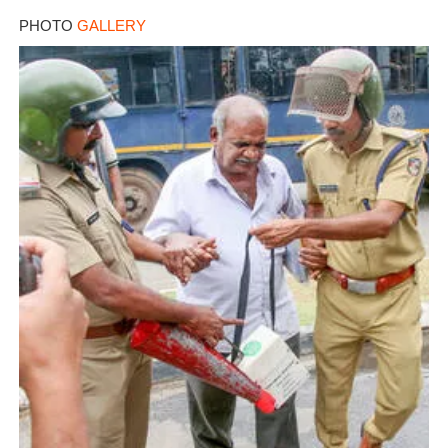
×
PHOTO
GALLERY
Share this link
Copy Link