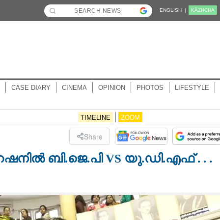
ENGLISH |
KĀZHCHA
CASE DIARY
CINEMA
OPINION
PHOTOS
LIFESTYLE
TIMELINE
ZOOM
Share
േഷനിൽ ബി.ജെ.പി VS യു.ഡി.എഫ് . . .