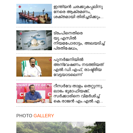
ഇന്ത്യൻ ചരക്കുകപ്പലിനു
നേരെ ആക്രമണം,
ശക്തമായി തിരിച്ചടിക്കും...
ട്രംപിനെതിരെ
യു.എസിൽ
നിയമപോരാട്ടം, അലയടിച്ച്
പ്രതിഷേധം,
ഭയന്നുവിറച്ച്...
പുനർജനിയിൽ
അന്വേഷണം നടത്തിയത്
എൽ.ഡി.എഫ്, രാഷ്ട്രീയ
വേട്ടയാടലെന്ന്
പറഞ്ഞിട്ടില്ല...
റീസർവേ താളം തെറ്റുന്നു,
ലാഭം ഭൂമാഫിയക്ക്,
സർക്കാരിനെ വിമർശിച്ച്
കെ.രാജൻ എം.എൽ.എ...
PHOTO
GALLERY