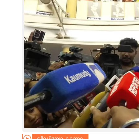
CINEMA
OPINION
PHOTOS
LIFESTYLE
SPIRITUAL
INFO+
ART
ASTRO
വീഡിയോ കാണാം