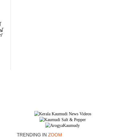
്
ച്
്
×
TRENDING IN
ZOOM