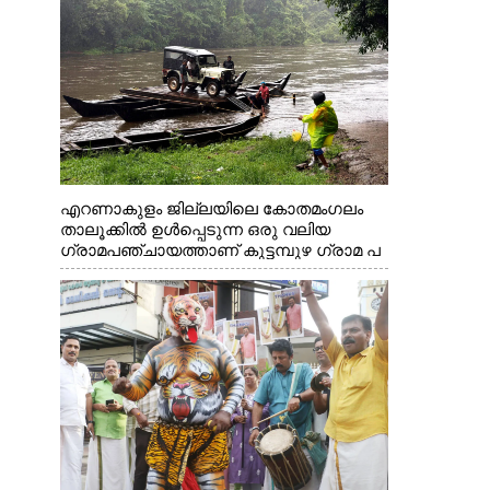
എറണാകുളം ജില്ലയിലെ കോതമംഗലം
താലൂക്കിൽ ഉൾപ്പെടുന്ന ഒരു വലിയ
ഗ്രാമപഞ്ചായത്താണ് കുട്ടമ്പുഴ ഗ്രാമ പ
ഞ്ചായത്ത്. ആദിവാസി ഊരുകളായ
വെള്ളാരംകുത്ത്, കത്തിപ്പാറ, ഉറിയംപെട്ടി,
തേക്കല്ല്, വെട്ടിക്കല്ല്, മഞ്ചപ്പാറ എന്നീ
ആറു സ്ഥലങ്ങളിലേക്കുള്ള പ്രധാന
സഞ്ചാര മാർഗമാണ് ഈ കാണുന്ന
കടത്ത് വള്ളം