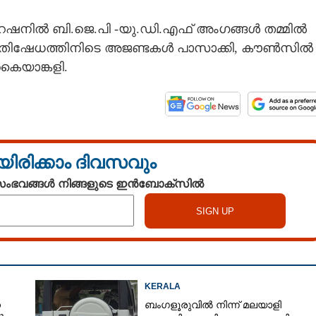
പറേഷനിൽ ബി.ജെ.പി -യു.ഡി.എഫ് അംഗങ്ങൾ തമ്മിൽ
്രതിഷേധത്തിനിടെ അജണ്ടകൾ പാസാക്കി, കൗൺസിൽ
കൈയാങ്കളി.
യിരിക്കാം ദിവസവും
 സംഭവങ്ങൾ നിങ്ങളുടെ ഇൻബോക്സിൽ
KERALA
െ
ബംഗളൂരുവിൽ നിന്ന് മലയാളി