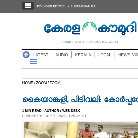
SECTIONS
FOUNDER EDITOR : K SUKUMARAN BA
HOME
LATEST
AUDIO
THURSDAY, 06 AUGUST 2026 10.57 AM IST
NOTIFIED NEWS
LATEST
AUDIO
KERALA
LOCAL
NEWS 360
POLL
KERALA
HOME /
ZOOM /
ZOOM
LOCAL
കൈയാങ്കളി, പിടിവലി: കോർപ്പറ
NEWS 360
1 MIN READ
| AUTHOR :
WEB DESK
PUBLISHED: JUNE 30, 2026 01:25 AM IST
CASE DIARY