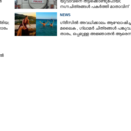
ൽ
യുവാവിനെ തട്ടിക്കൊണ്ടുപോയി;
നഗ്നചിത്രങ്ങൾ പകർത്തി മാതാവിന്
അയച്ചു
NEWS
രിയ;
ഗ്രീസിൽ അവധിക്കാലം ആഘോഷിച്ച
താരം
മലൈക ,​ ഗ്ലാമർ ചിത്രങ്ങൾ പങ്കുവച്
താരം,​ ഒപ്പമുള്ള അജ്ഞാതൻ ആരെന്ന
ആരാധകർ
ിൽ
Share this link