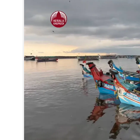
CINEMA
OPINION
PHOTOS
LIFESTYLE
SPIRITUAL
INFO+
ART
ASTRO