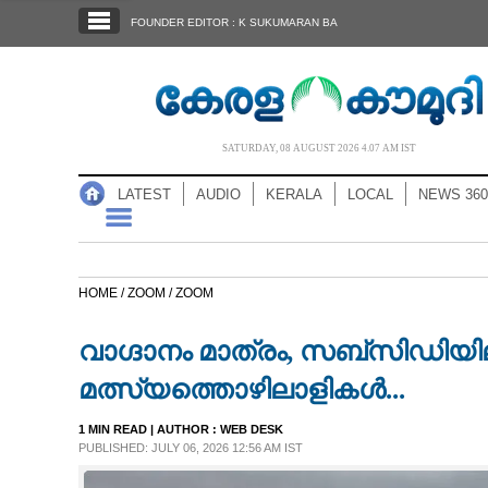
SECTIONS
FOUNDER EDITOR : K SUKUMARAN BA
HOME
LATEST
AUDIO
SATURDAY, 08 AUGUST 2026 4.07 AM IST
NOTIFIED NEWS
LATEST
AUDIO
KERALA
LOCAL
NEWS 360
POLL
KERALA
HOME /
ZOOM /
ZOOM
LOCAL
വാഗ്ദാനം മാത്രം, സബ്സിഡിയി
NEWS 360
മത്സ്യത്തൊഴിലാളികൾ...
1 MIN READ
| AUTHOR :
WEB DESK
CASE DIARY
PUBLISHED: JULY 06, 2026 12:56 AM IST