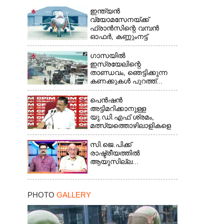
ഇന്ത്യൻ
വ്യോമസേനയ്ക്ക്
ഫ്രാൻസിന്റെ വമ്പൻ
ഓഫർ, കണ്ണുംനട്ട്
ഇന്ത്യ...
ഗാസയിൽ
ഇസ്രയേലിന്റെ
താണ്ഡവം, ഞെട്ടിക്കുന്ന
കണക്കുകൾ പുറത്ത്...
പെൻഷൻ
അട്ടിമറിക്കാനുള്ള
യു.ഡി.എഫ് ശ്രമം,
മത്സ്യത്തൊഴിലാളികളെ
സംരക്ഷിക്കണം...
സി.ജെ.പിക്ക്
രാഷ്ട്രീയത്തിൽ
ആയുസില്ല...
PHOTO
GALLERY