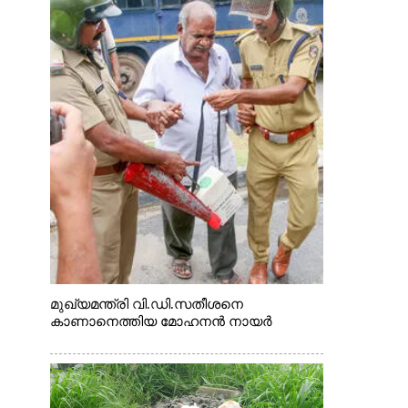
മുഖ്യമന്ത്രി വി.ഡി.സതീശനെ
കാണാനെത്തിയ മോഹനൻ നായർ