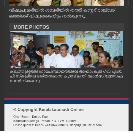
CASE DIARY
വിഷുപുലരിയില്‍ ശബരിയില്‍ തന്ത്രി കണ്ഠര് രാജീവര്
ഭക്തര്‍ക്ക് വിഷുകൈനീട്ടം നല്‍കുന്നു.
CINEMA
MORE PHOTOS
OPINION
PHOTOS
ട് പ
കടുത്തുരുത്തി ഗ്രാമപഞ്ചായത്തിലെ ആയാംകുടി ഗവ.എൽ.
കോട
LIFESTYLE
പി സ്‌കൂളിലെ ദുരിതാശ്വാസ ക്യാമ്പ് മന്ത്രി മോൻസ് ജോസഫ്
റോഡ
സന്ദർശിക്കുന്നു
നേതൃ
SPIRITUAL
© Copyright Keralakaumudi Online
INFO+
Chief Editor - Deepu Ravi
Kaumudi Buildings, Pettah P O. TVM. 695024
Online queries: Deepu +919847238959, deepu[at]kaumudi.com
ART