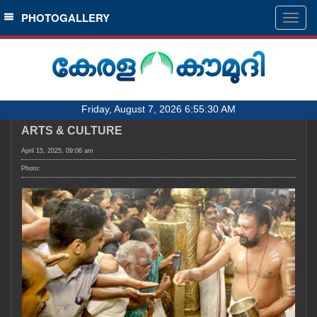
SECTIONS
PHOTOGALLERY
Togg
navig
HOME
LATEST
AUDIO
Friday, August 7, 2026 6:55:30 AM
NOTIFIED NEWS
ARTS & CULTURE
POLL
April 15, 2025, 09:06 am
KERALA
Photo:
LOCAL
OBITUARY
NEWS 360