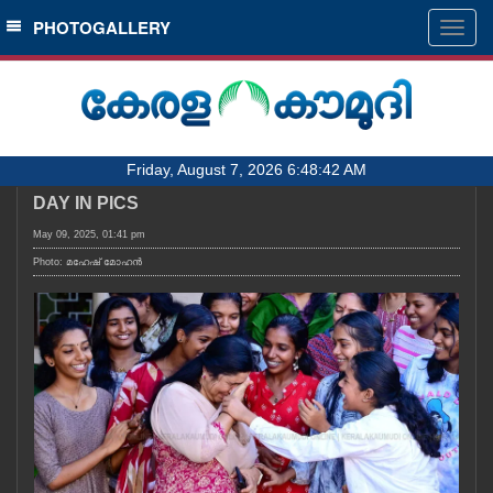
SECTIONS
PHOTOGALLERY
Togg
navig
HOME
LATEST
AUDIO
Friday, August 7, 2026 6:48:42 AM
NOTIFIED NEWS
DAY IN PICS
POLL
May 09, 2025, 01:41 pm
KERALA
Photo: മഹേഷ് മോഹൻ
LOCAL
OBITUARY
NEWS 360