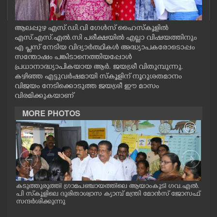
CASE DIARY
ആലപ്പുഴ എസ്.ഡി.വി ഗേൾസ് ഹൈസ്കൂളിൽ
CINEMA
എസ്‌.എസ്‌.എൽ.സി പരീക്ഷയിൽ എല്ലാ വിഷയത്തിനും
എ പ്ലസ് നേടിയ വിദ്യാർത്ഥികൾ അദ്ധ്യാപകരോടൊപ്പം
സന്തോഷം പങ്കിടാനെത്തിയപ്പോൾ
OPINION
പ്രധാനാദ്ധ്യാപികയായ ആർ. ജയശ്രീ വിതുമ്പുന്നു.
കഴിഞ്ഞ എട്ടുവർഷമായി സ്കൂളിന് നൂറുശതമാനം
വിജയം നേടിക്കൊടുത്ത ജയശ്രീ ഈ മാസം
PHOTOS
വിരമിക്കുകയാണ്
MORE PHOTOS
LIFESTYLE
SPIRITUAL
INFO+
ട് പ
കടുത്തുരുത്തി ഗ്രാമപഞ്ചായത്തിലെ ആയാംകുടി ഗവ.എൽ.
കോട
പി സ്‌കൂളിലെ ദുരിതാശ്വാസ ക്യാമ്പ് മന്ത്രി മോൻസ് ജോസഫ്
റോഡ
സന്ദർശിക്കുന്നു
നേതൃ
ART