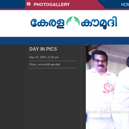
PHOTOGALLERY
HO
SECTIONS
HOME
LATEST
AUDIO
NOTIFIED NEWS
DAY IN PICS
POLL
May 10, 2025, 12:45 pm
Photo: സെബിൻ ജോർജ്
KERALA
LOCAL
OBITUARY
NEWS 360