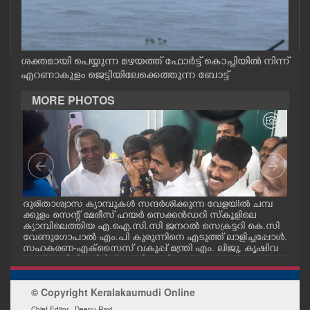
CASE DIARY
CINEMA
ശക്തമായി പെയ്യുന്ന മഴയത്ത് ഫോർട്ട് കൊച്ചിയിൽ നിന്ന്
എറണാകുളം ജെട്ടിയിലേക്കെത്തുന്ന ബോട്ട്
OPINION
MORE PHOTOS
PHOTOS
LIFESTYLE
മ്പ്
ദുരിതാശ്വാസ ക്യാമ്പുകൾ സന്ദർശിക്കുന്ന വേളയിൽ ചമ്പ
ദുര
SPIRITUAL
്ട
ക്കുളം സെന്റ് മേരീസ് ഹയർ സെക്കൻഡറി സ്കൂളിലെ
ക്ക
ക്യാമ്പിലെത്തിയ എ.ഐ.സി.സി ജനറൽ സെക്രട്ടറി കെ.സി
ക്യ
വേണുഗോപാൽ എം.പി കുരുന്നിനെ എടുത്ത് ലാളിച്ചപ്പോൾ.
മാധ
സഹകരണ-എക്സൈസ് വകുപ്പ് മന്ത്രി എം. ലിജു, കൃഷിവ
വേ
INFO+
കുപ്പ് മന്ത്രി ടി. സിദ്ദിഖ്, റെജി ചെറിയാൻ എം. എൽ. എ എ
മന്ത
ന്നിവർ സമീപം
ചെറ
© Copyright Keralakaumudi Online
ART
Chief Editor - Deepu Ravi