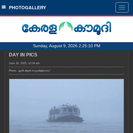
SECTIONS
PHOTOGALLERY
Togg
navig
HOME
LATEST
AUDIO
Sunday, August 9, 2026 2:25:10 PM
NOTIFIED NEWS
DAY IN PICS
POLL
June 16, 2025, 10:34 am
KERALA
Photo: എൻ.ആർ.സുധർമ്മദാസ്
LOCAL
OBITUARY
NEWS 360